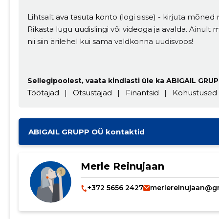
Lihtsalt
ava tasuta konto
(logi sisse) - kirjuta mõned r
Rikasta lugu uudislingi või videoga ja avalda. Ainul
nii siin ärilehel kui sama valdkonna uudisvoos!
Sellegipoolest, vaata kindlasti üle ka ABIGAIL GRUP
Töötajad
|
Otsustajad
|
Finantsid
|
Kohustused
ABIGAIL GRUPP OÜ kontaktid
Merle Reinujaan
+372 5656 2427
merlereinujaan@g