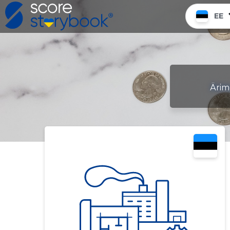
EE
Ärime