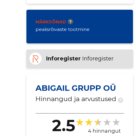
MÄRKSÕNAD
?
pealisrõivaste tootmine
Inforegister
Inforegister
ABIGAIL GRUPP OÜ
Hinnangud ja arvustused
?
2.5
4 hinnangut