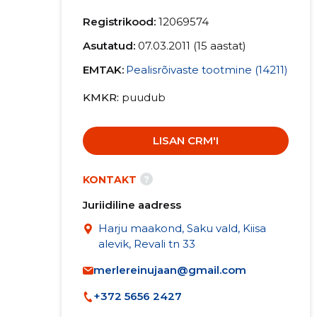
Registrikood:
12069574
Asutatud:
07.03.2011 (15 aastat)
EMTAK:
Pealisrõivaste tootmine (14211)
KMKR
puudub
LISAN CRM'I
?
KONTAKT
Juriidiline aadress
Harju maakond, Saku vald, Kiisa
alevik, Revali tn 33
merlereinujaan@gmail.com
+372 5656 2427