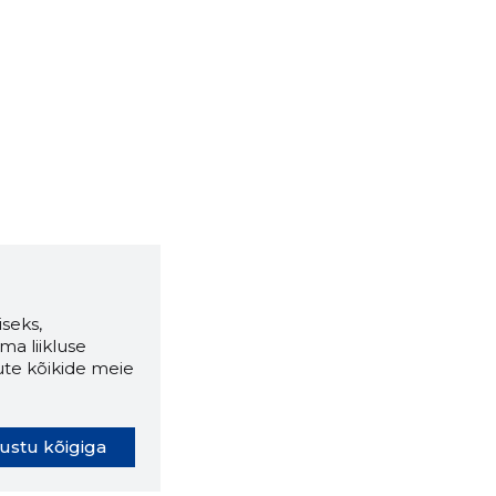
seks,
ma liikluse
ute kõikide meie
ustu kõigiga