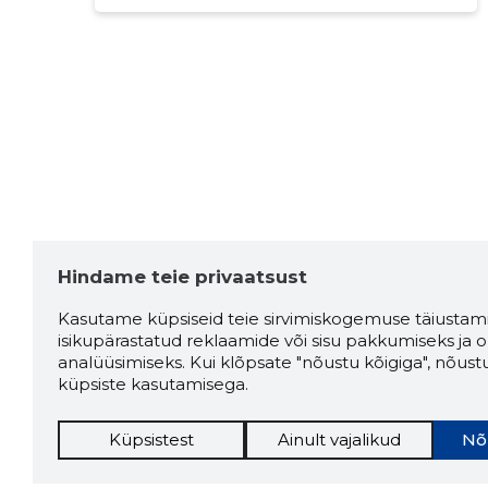
Hindame teie privaatsust
Kasutame küpsiseid teie sirvimiskogemuse täiustami
isikupärastatud reklaamide või sisu pakkumiseks ja o
analüüsimiseks. Kui klõpsate "nõustu kõigiga", nõust
küpsiste kasutamisega.
Küpsistest
Ainult vajalikud
Nõ