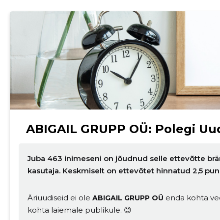
ABIGAIL GRUPP OÜ: Polegi Uud
Juba 463 inimeseni on jõudnud selle ettevõtte brä
kasutaja. Keskmiselt on ettevõtet hinnatud 2,5 pu
Äriuudiseid ei ole
enda kohta vee
ABIGAIL GRUPP OÜ
kohta laiemale publikule. 😊