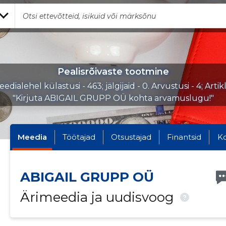
Pealisrõivaste tootmine
edialehel külastusi - 463; jälgijaid - 0. Arvustusi - 4; Artik
"Kirjuta ABIGAIL GRUPP OÜ kohta arvamuslugu!"
Meedia
Töötajad
Otsustajad
Finantsid
K
ABIGAIL GRUPP OÜ
Ärimeedia ja uudisvoog
?