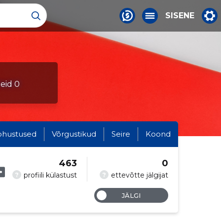
SISENE
leid 0
ohustused
Võrgustikud
Seire
Koond
463
0
?
?
profiili külastust
ettevõtte jälgijat
JÄLGI