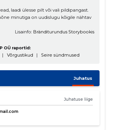
ead, laadi ülesse pilt või vali pildipangast.
t mõne minutiga on uudislugu kõigile nähtav
Lisainfo:
Bränditurundus Storybookis
P OÜ raportid:
|
Võrgustikud
|
Seire sündmused
Juhatus
Juhatuse liige
mail.com