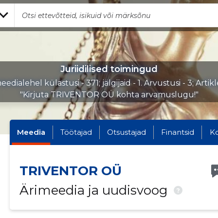
Juriidilised toimingud
eedialehel külastusi - 371; jälgijaid - 1. Arvustusi - 3; Artikl
"Kirjuta TRIVENTOR OÜ kohta arvamuslugu!"
Meedia
Töötajad
Otsustajad
Finantsid
K
TRIVENTOR OÜ
Ärimeedia ja uudisvoog
?