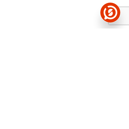
Näed helistaja tausta!
Storybooki Äpp toob
Sinuni
OTSEKONTAKTID
400 000 Eesti
ettevõtte ja isikute kohta (juhid, ametnikud).
Andmed on rikastatud maksevõime ja