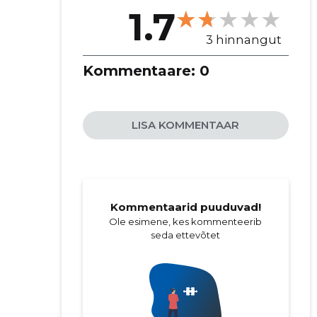
1.7
3 hinnangut
Kommentaare:
0
LISA KOMMENTAAR
Kommentaarid puuduvad!
Ole esimene, kes kommenteerib
seda ettevõtet