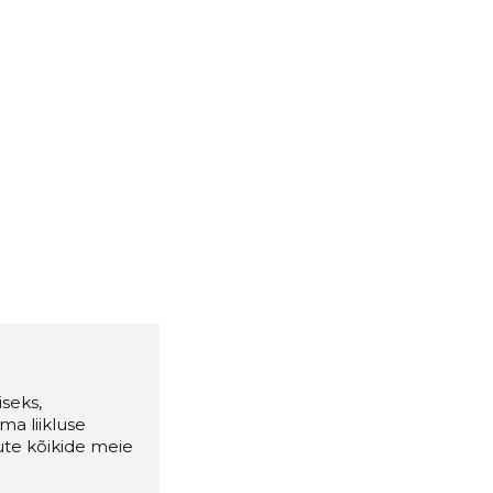
seks,
ma liikluse
ute kõikide meie