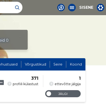
SISENE
eid 0
ohustused
Võrgustikud
Seire
Koond
371
1
?
?
profiili külastust
ettevõtte jälgija
JÄLGI