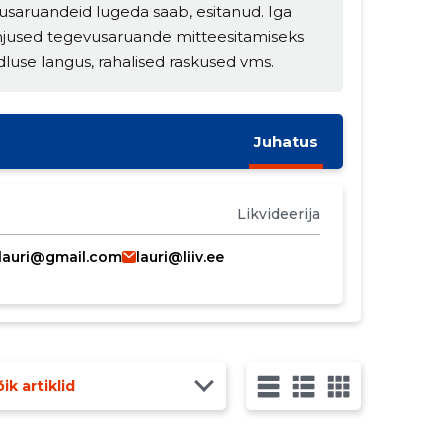
usaruandeid lugeda saab, esitanud. Iga
hjused tegevusaruande mitteesitamiseks
dluse langus, rahalised raskused vms.
Juhatus
Likvideerija
ivlauri@gmail.com
lauri@liiv.ee
ik artiklid