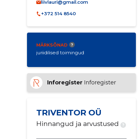
liivlauri@gmail.com
+372 514 8540
MÄRKSÕNAD
?
juriidilised toimingud
Inforegister
Inforegister
TRIVENTOR OÜ
Hinnangud ja arvustused
?