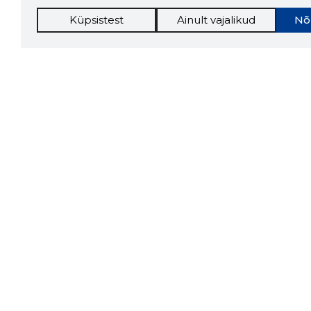
Küpsistest
Ainult vajalikud
Nõ
Storybo
Storybook
firma v
kui usa
Chrome laiendus