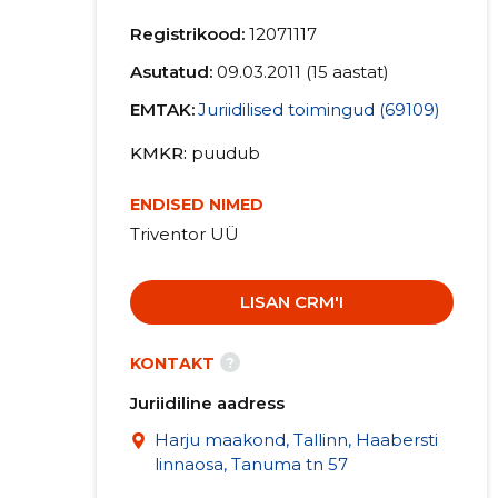
Registrikood:
12071117
Asutatud:
09.03.2011 (15 aastat)
EMTAK:
Juriidilised toimingud (69109)
KMKR
puudub
ENDISED NIMED
Triventor UÜ
LISAN CRM'I
?
KONTAKT
Juriidiline aadress
Harju maakond, Tallinn, Haabersti
linnaosa, Tanuma tn 57