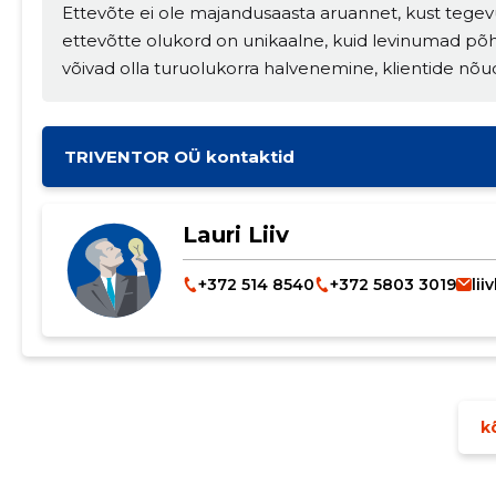
Ettevõte ei ole majandusaasta aruannet, kust tegev
ettevõtte olukord on unikaalne, kuid levinumad põ
võivad olla turuolukorra halvenemine, klientide nõu
TRIVENTOR OÜ kontaktid
Lauri Liiv
+372 514 8540
+372 5803 3019
li
kõ