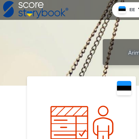
EE
Ärim