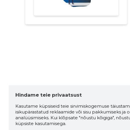
Hindame teie privaatsust
Kasutame küpsiseid teie sirvimiskogemuse täiustami
isikupärastatud reklaamide või sisu pakkumiseks ja o
analüüsimiseks. Kui klõpsate "nõustu kõigiga", nõust
küpsiste kasutamisega.