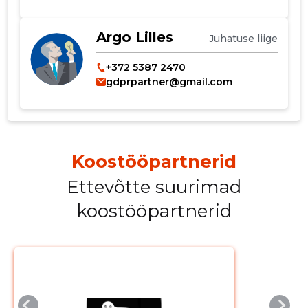
Muuda pildi
kirjeldust
Argo Lilles
Juhatuse liige
+372 5387 2470
gdprpartner@gmail.com
Koostööpartnerid
MUUDA
Ettevõtte suurimad
koostööpartnerid