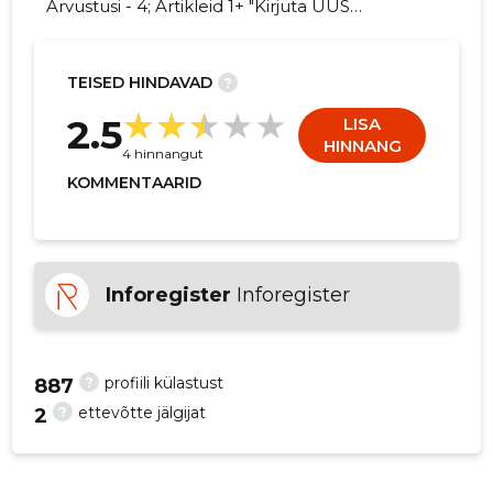
Arvustusi - 4; Artikleid 1+ "Kirjuta UUS
MAAILM FILMID kohta arvamuslugu!"
TEISED HINDAVAD
?
2
2.5
LISA
HINNANG
4 hinnangut
KOMMENTAARID
Inforegister
Inforegister
?
profiili külastust
887
?
ettevõtte jälgijat
2