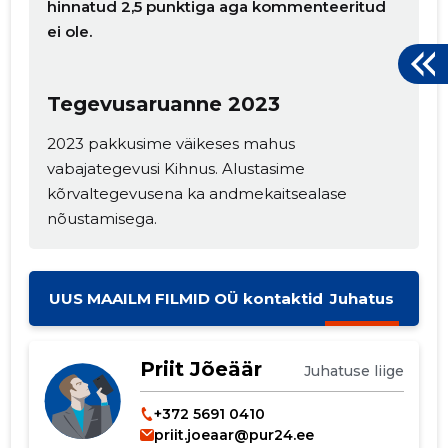
hinnatud 2,5 punktiga aga kommenteeritud
ei ole.
Tegevusaruanne 2023
2023 pakkusime väikeses mahus
vabajategevusi Kihnus. Alustasime
kõrvaltegevusena ka andmekaitsealase
nõustamisega.
UUS MAAILM FILMID OÜ kontaktid
Juhatus
Priit Jõeäär
Juhatuse liige
+372 5691 0410
priit.joeaar@pur24.ee