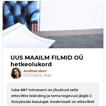
p
UUS MAAILM FILMID OÜ
hetkeolukord
Andmerobot
07.07.2024, 19.54
Juba 887 inimeseni on jõudnud selle
ettevõtte bränding ja tema tegevusi jälgib 2
Storybooki kasutajat. Keskmiselt on ettevõtet