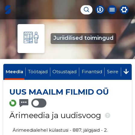
Juriidilised toimingud
Meedia
Töötajad
Otsustajad
Finantsid
Seire
UUS MAAILM FILMID OÜ
Ärimeedia ja uudisvoog
?
Ärimeedialehel külastusi - 887; jälgijaid - 2.