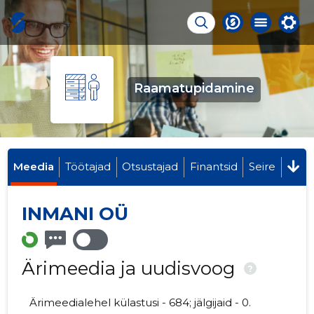
Raamatupidamine
Meedia
Töötajad
Otsustajad
Finantsid
Seire
INMANI OÜ
Ärimeedia ja uudisvoog
?
Ärimeedialehel külastusi - 684; jälgijaid - 0.