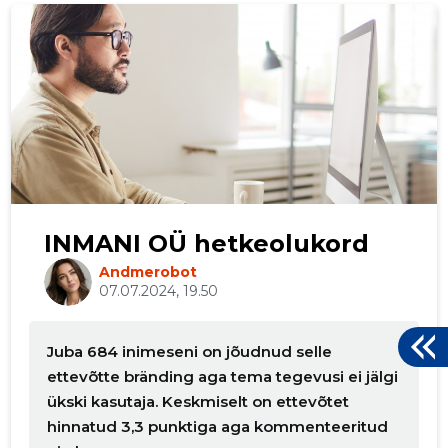
p
INMANI OÜ hetkeolukord
Andmerobot
07.07.2024, 19.50
Juba 684 inimeseni on jõudnud selle
ettevõtte bränding aga tema tegevusi ei jälgi
ükski kasutaja. Keskmiselt on ettevõtet
hinnatud 3,3 punktiga aga kommenteeritud