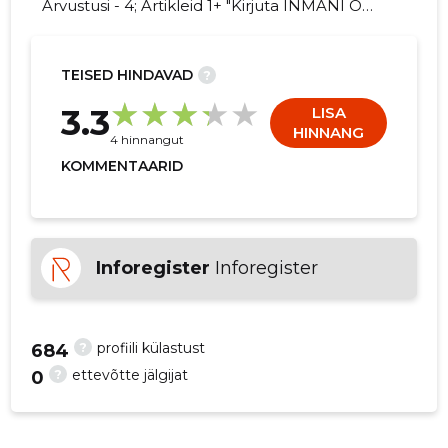
Arvustusi - 4; Artikleid 1+ "Kirjuta INMANI OÜ
kohta arvamuslugu!"
TEISED HINDAVAD
?
4
3.3
LISA
HINNANG
4 hinnangut
KOMMENTAARID
Inforegister
Inforegister
?
profiili külastust
684
?
ettevõtte jälgijat
0