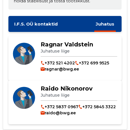
hoida stabiilsust ja tõsta tootlikkust.
I.F.S. OÜ kontaktid
Juhatus
Muuda pildi
Ragnar Valdstein
kirjeldust
Juhatuse liige
+372 521 4202
+372 699 9525
ragnar@bwg.ee
Raido Nikonorov
Juhatuse liige
+372 5837 0967
+372 5845 3322
raido@bwg.ee
MUUDA