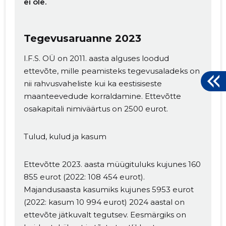
ei ole.
Tegevusaruanne 2023
I.F.S. OÜ on 2011. aasta alguses loodud
ettevõte, mille peamisteks tegevusaladeks on
nii rahvusvaheliste kui ka eestisiseste
maanteevedude korraldamine. Ettevõtte
osakapitali nimiväärtus on 2500 eurot.
Tulud, kulud ja kasum
Ettevõtte 2023. aasta müügituluks kujunes 160
855 eurot (2022: 108 454 eurot).
Majandusaasta kasumiks kujunes 5953 eurot
(2022: kasum 10 994 eurot) 2024 aastal on
ettevõte jätkuvalt tegutsev. Eesmärgiks on