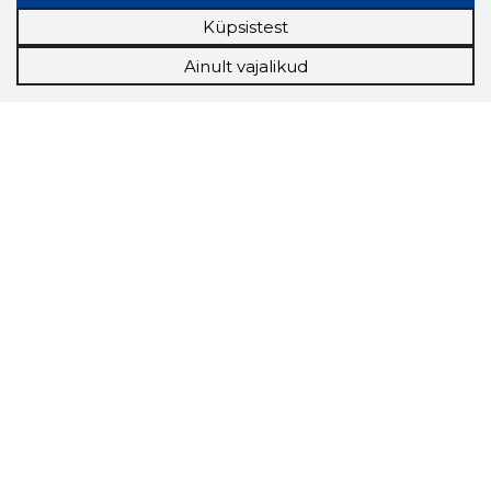
Küpsistest
Ainult vajalikud
Storybook
Chrome laiendus
Storybooki laiendus ütleb Sulle, mis firma
veebilehel Sa parajasti viibid ja kui usaldusväärne
see firma täna on.
LAADI LAIENDUS ALLA