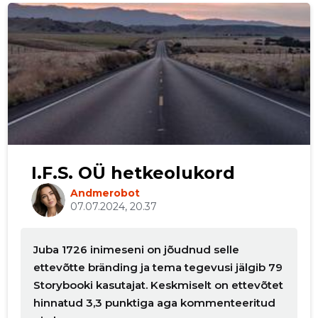
p
I.F.S. OÜ hetkeolukord
Andmerobot
07.07.2024, 20.37
Juba 1726 inimeseni on jõudnud selle
ettevõtte bränding ja tema tegevusi jälgib 79
Storybooki kasutajat. Keskmiselt on ettevõtet
hinnatud 3,3 punktiga aga kommenteeritud