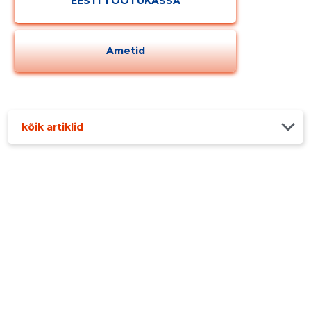
EESTI TÖÖTUKASSA
Ametid
kõik artiklid