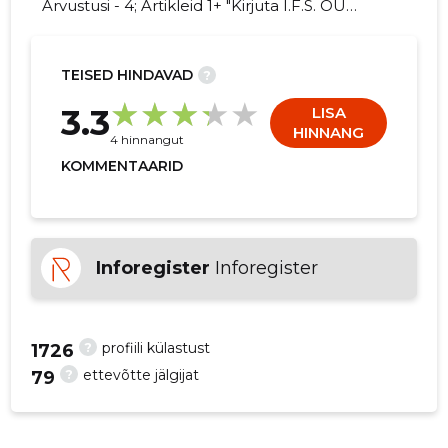
Arvustusi - 4; Artikleid 1+ "Kirjuta I.F.S. OÜ
kohta arvamuslugu!"
TEISED HINDAVAD
?
5
3.3
LISA
HINNANG
4 hinnangut
KOMMENTAARID
Inforegister
Inforegister
?
profiili külastust
1726
?
ettevõtte jälgijat
79