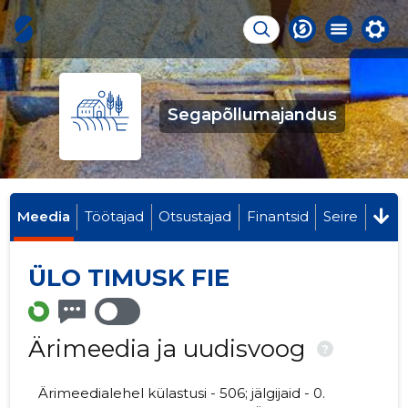
Segapõllumajandus
Meedia
Töötajad
Otsustajad
Finantsid
Seire
ÜLO TIMUSK FIE
Ärimeedia ja uudisvoog
?
Ärimeedialehel külastusi - 506; jälgijaid - 0.