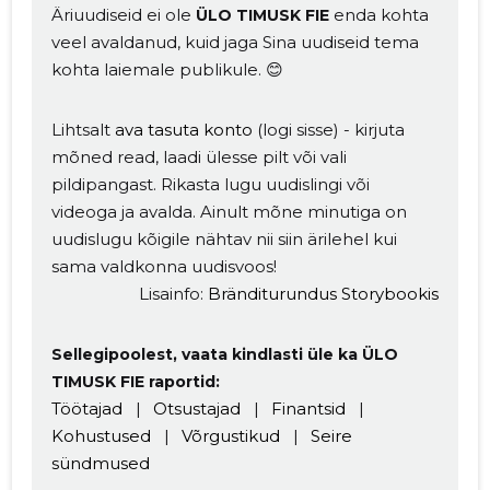
Äriuudiseid ei ole
enda kohta
ÜLO TIMUSK FIE
veel avaldanud, kuid jaga Sina uudiseid tema
kohta laiemale publikule. 😊
Lihtsalt
ava tasuta konto
(logi sisse) - kirjuta
mõned read, laadi ülesse pilt või vali
pildipangast. Rikasta lugu uudislingi või
videoga ja avalda. Ainult mõne minutiga on
Muuda pildi
uudislugu kõigile nähtav nii siin ärilehel kui
sama valdkonna uudisvoos!
kirjeldust
Lisainfo:
Bränditurundus Storybookis
Sellegipoolest, vaata kindlasti üle ka ÜLO
TIMUSK FIE raportid:
Töötajad
|
Otsustajad
|
Finantsid
|
Kohustused
|
Võrgustikud
|
Seire
sündmused