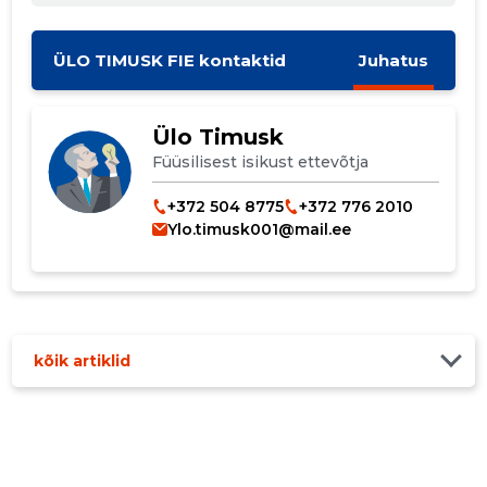
MUUDA
ÜLO TIMUSK FIE kontaktid
Juhatus
Ülo Timusk
Füüsilisest isikust ettevõtja
+372 504 8775
+372 776 2010
Ylo.timusk001@mail.ee
kõik artiklid