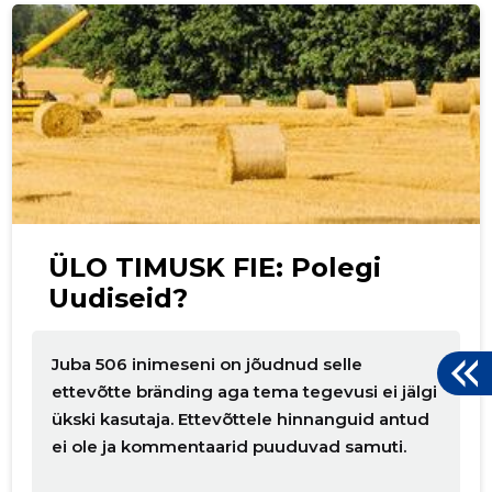
p
ÜLO TIMUSK FIE: Polegi
Uudiseid?
Juba 506 inimeseni on jõudnud selle
ettevõtte bränding aga tema tegevusi ei jälgi
ükski kasutaja. Ettevõttele hinnanguid antud
ei ole ja kommentaarid puuduvad samuti.