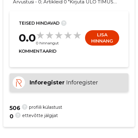
Arvustusi - 0; Artikleid 0 "Kirjuta ÜLO TIMUSK
FIE kohta arvamuslugu!"
TEISED HINDAVAD
?
1
0.0
LISA
HINNANG
0 hinnangut
KOMMENTAARID
Inforegister
Inforegister
?
profiili külastust
506
?
ettevõtte jälgijat
0