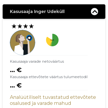
Kasusaaja Inger Udeküll
★★★★
more_horiz
Kasusaaja varade netoväärtus
... €
Kasusaaja ettevõtete väärtus tulumeetodil
... €
Analüütiliselt tuvastatud ettevõtete
osalused ja varade mahud