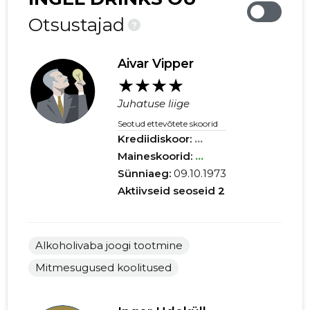
Otsustajad
?
Aivar Vipper
★★★★
Juhatuse liige
Seotud ettevõtete skoorid
Krediidiskoor:
...
Maineskoorid:
...
Sünniaeg:
09.10.1973
Aktiivseid seoseid
2
Alkoholivaba joogi tootmine
Mitmesugused koolitused