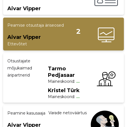
Aivar Vipper
Peamise otsustaja äriseosed
2
Aivar Vipper
Ettevõtet
Otsustajate
mõjukaimad
Tarmo
Pedjasaar
äripartnerid
Maineskoorid:
...
Kristel Türk
Maineskoorid:
...
Varade netoväärtus
Peamine kasusaaja
Aivar Vipper