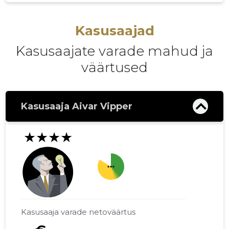
Kasusaajad
Kasusaajate varade mahud ja
väärtused
Kasusaaja Aivar Vipper
★★★★
more_horiz
Kasusaaja varade netoväärtus