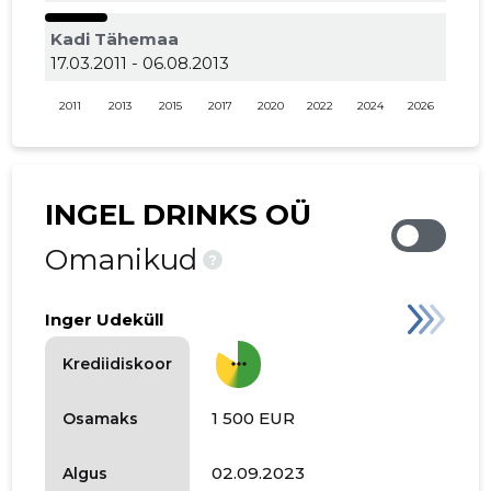
Kadi Tähemaa
17.03.2011 - 06.08.2013
2011
2013
2015
2017
2020
2022
2024
2026
INGEL DRINKS OÜ
Omanikud
?
Inger Udeküll
more_horiz
Krediidiskoor
1 500 EUR
Osamaks
02.09.2023
Algus