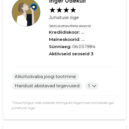
Inger Udeküll
★★★★
Juhatuse liige
Seotud ettevõtete skoorid
Krediidiskoor:
...
Maineskoorid:
...
Sünniaeg:
06.03.1984
Aktiivseid seoseid
3
Alkoholivaba joogi tootmine
Haridust abistavad tegevused
1
*Osaühingut võib kõikide tehingute tegemisel esindada iga
juhatuse liige.