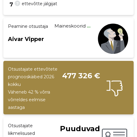
?
ettevõtte jälgijat
7
Maineskoorid
...
Peamine otsustaja
244
Aivar Vipper
Otsustajate ettevõtete
477 326 €
prognooskäibed 2026
kokku
Väheneb 42 % võrra
võrreldes eelmise
aastaga
Otsustajate
Puuduvad
liikmelisused