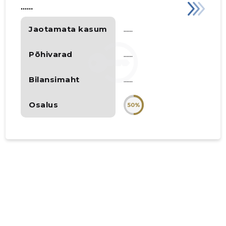
......
Jaotamata kasum
......
Põhivarad
......
Bilansimaht
......
Osalus
50%