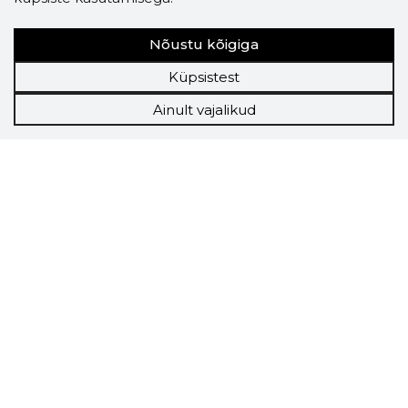
Nõustu kõigiga
Küpsistest
Ainult vajalikud
Storybook
Chrome laiendus