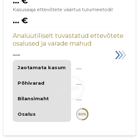
... €
Kasusaaja ettevõtete väärtus tulumeetodil
... €
Analüütiliselt tuvastatud ettevõtete
osalused ja varade mahud
......
Jaotamata kasum
......
Põhivarad
......
Bilansimaht
......
Osalus
50%