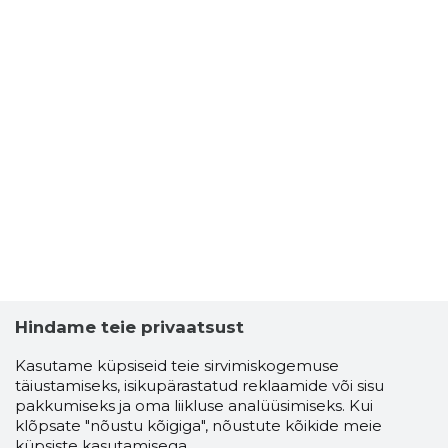
Hindame teie privaatsust
Kasutame küpsiseid teie sirvimiskogemuse
täiustamiseks, isikupärastatud reklaamide või sisu
pakkumiseks ja oma liikluse analüüsimiseks. Kui
klõpsate "nõustu kõigiga", nõustute kõikide meie
küpsiste kasutamisega.