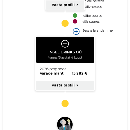
Ajalooline seos
Aktiivne seos
käibe suurus
võla suurus
Seoste laiendamine