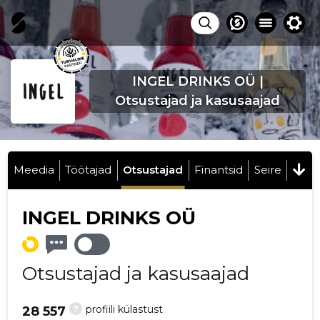
INGEL DRINKS OÜ |
Otsustajad ja kasusaajad
Meedia
Töötajad
Otsustajad
Finantsid
Seire
INGEL DRINKS OÜ
Otsustajad ja kasusaajad
?
profiili külastust
28 557