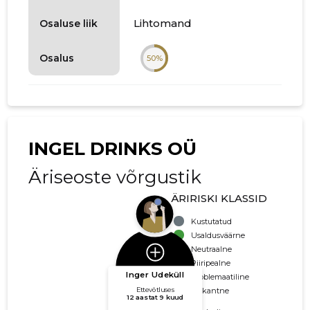
Lihtomand
Osaluse liik
Osalus
50%
INGEL DRINKS OÜ
Äriseoste võrgustik
ÄRIRISKI KLASSID
Kustutatud
Usaldusväärne
Neutraalne
Piiripealne
Problemaatiline
Riskantne