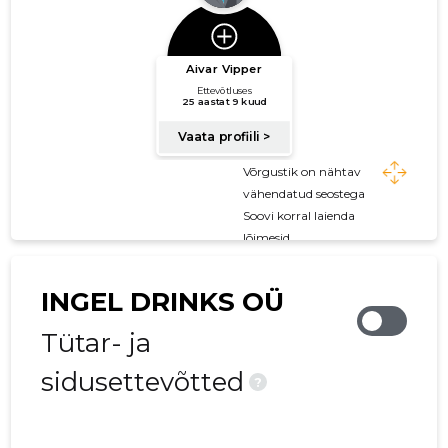
Võrgustik on nähtav
vähendatud seostega
Soovi korral laienda
lõimesid
INGEL DRINKS OÜ
Tütar- ja
sidusettevõtted
?