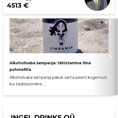
4513 €
Alkoholivaba šampanja: tähistamine ilma
pohmellita
Alkoholivaba šampanja pakub sama peent kogemust
kui traditsiooniline ...
INGEL DRINKS OÜ