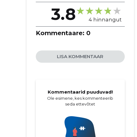
3.8
4 hinnangut
Kommentaare:
0
LISA KOMMENTAAR
Kommentaarid puuduvad!
Ole esimene, kes kommenteerib
seda ettevõtet