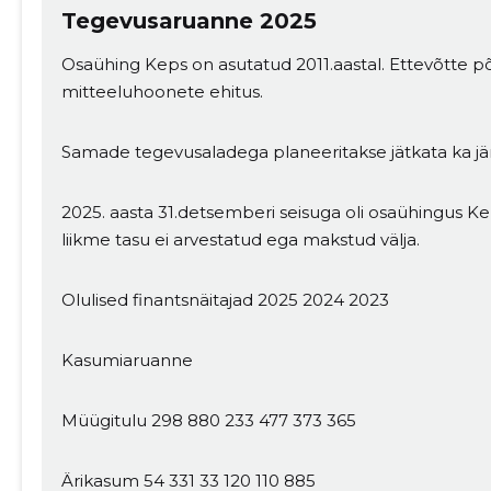
Tegevusaruanne 2025
Osaühing Keps on asutatud 2011.aastal. Ettevõtte p
mitteeluhoonete ehitus.
Samade tegevusaladega planeeritakse jätkata ka jär
2025. aasta 31.detsemberi seisuga oli osaühingus Kep
liikme tasu ei arvestatud ega makstud välja.
Olulised finantsnäitajad 2025 2024 2023
Kasumiaruanne
Müügitulu 298 880 233 477 373 365
Ärikasum 54 331 33 120 110 885