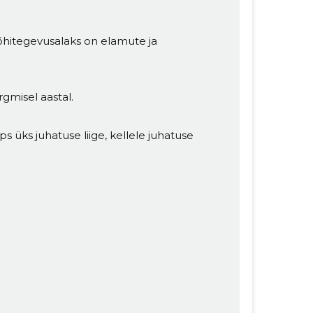
õhitegevusalaks on elamute ja
gmisel aastal.
s üks juhatuse liige, kellele juhatuse