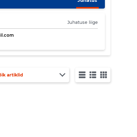
Juhatus
Juhatuse liige
il.com
ik artiklid