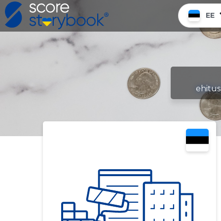
EE
ehitus