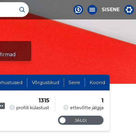
SISENE
sfirmad
ohustused
Võrgustikud
Seire
Koond
1315
1
?
?
profiili külastust
ettevõtte jälgija
JÄLGI