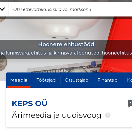
Hoonete ehitustööd
 ja kinnisvara, ehitus- ja kinnisvarateenused, hooneehitu
Meedia
Töötajad
Otsustajad
Finantsid
K
KEPS OÜ
Ärimeedia ja uudisvoog
?