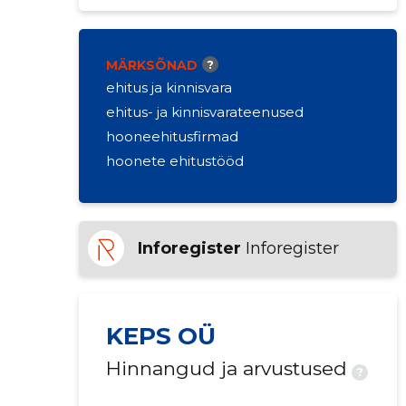
MÄRKSÕNAD
?
ehitus ja kinnisvara
ehitus- ja kinnisvarateenused
hooneehitusfirmad
hoonete ehitustööd
Inforegister
Inforegister
KEPS OÜ
Hinnangud ja arvustused
?