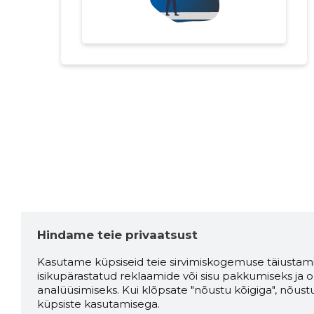
Hindame teie privaatsust
Kasutame küpsiseid teie sirvimiskogemuse täiustami
isikupärastatud reklaamide või sisu pakkumiseks ja o
analüüsimiseks. Kui klõpsate "nõustu kõigiga", nõust
küpsiste kasutamisega.