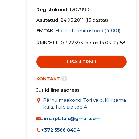
Registrikood:
12079900
Asutatud:
24.03.2011 (15 aastat)
EMTAK:
Hoonete ehitustööd (41001)
KMKR:
EE101522393 (algus 14.03.12)
LISAN CRM'I
?
KONTAKT
Juriidiline aadress
Pärnu maakond, Tori vald, Kilksama
küla, Tulbiaia tee 4
aimarplatais@gmail.com
+372 5566 8494