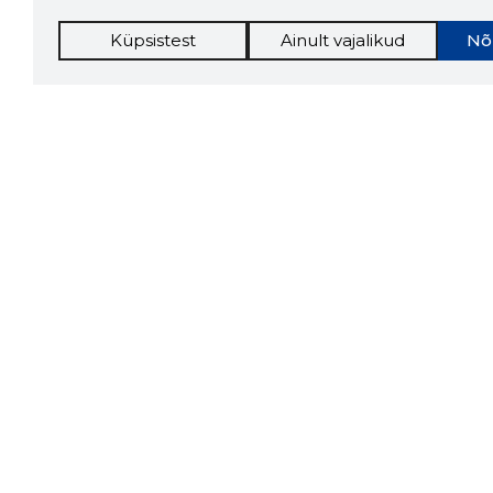
Küpsistest
Ainult vajalikud
Nõ
Storybo
Storybook
firma v
kui usa
Chrome laiendus