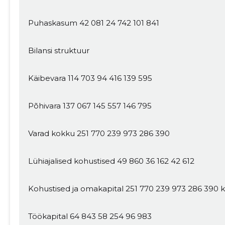
Puhaskasum 42 081 24 742 101 841
Bilansi struktuur
Käibevara 114 703 94 416 139 595
Muuda pildi kirjeldust
Põhivara 137 067 145 557 146 795
Varad kokku 251 770 239 973 286 390
Lühiajalised kohustised 49 860 36 162 42 612
Kohustised ja omakapital 251 770 239 973 286 390 
MUUDA
Töökapital 64 843 58 254 96 983