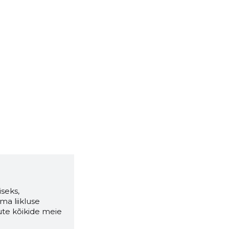
seks,
ma liikluse
ute kõikide meie