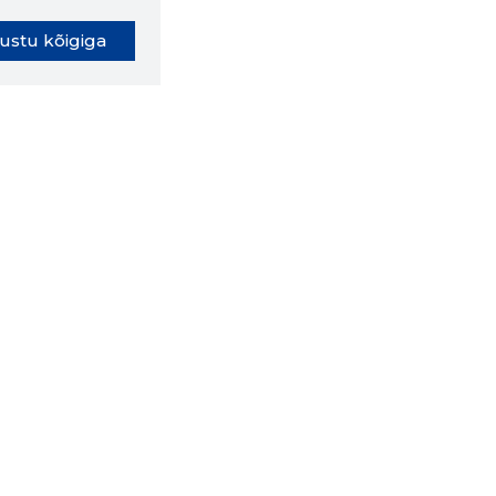
ustu kõigiga
oki laiendus ütleb Sulle, mis
eebilehel Sa parajasti viibid ja
ldusväärne see firma täna on.