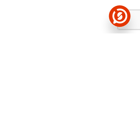
Näed helistaja tausta!
Storybooki Äpp toob
Sinuni
OTSEKONTAKTID
400 000 Eesti
ettevõtte ja isikute kohta (juhid, ametnikud).