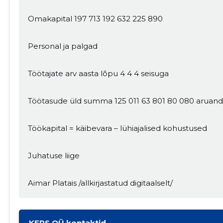
Omakapital 197 713 192 632 225 890
Personal ja palgad
Töötajate arv aasta lõpu 4 4 4 seisuga
Töötasude üld summa 125 011 63 801 80 080 aruand
Töökapital = käibevara – lühiajalised kohustused
Juhatuse liige
Aimar Platais /allkirjastatud digitaalselt/
KEPS OÜ kontaktid