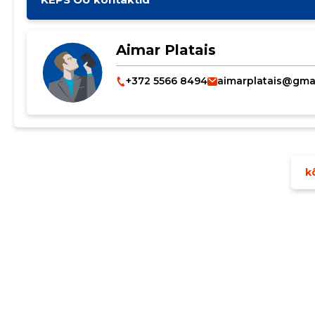
Aimar Platais
+372 5566 8494
aimarplatais@gma
kõ