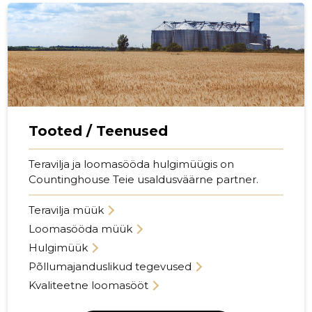
p
Tooted / Teenused
Teravilja ja loomasööda hulgimüügis on
Countinghouse Teie usaldusväärne partner.
Teravilja müük
Loomasööda müük
Hulgimüük
Põllumajanduslikud tegevused
Kvaliteetne loomasööt