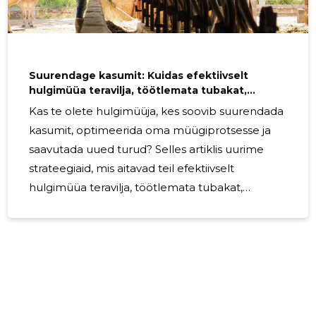
Suurendage kasumit: Kuidas efektiivselt
hulgimüüa teravilja, töötlemata tubakat,
seemneid ja loomasööta?
Kas te olete hulgimüüja, kes soovib suurendada
kasumit, optimeerida oma müügiprotsesse ja
saavutada uued turud? Selles artiklis uurime
strateegiaid, mis aitavad teil efektiivselt
hulgimüüa teravilja, töötlemata tubakat,
seemneid ja loomasööta ning suurendada
seeläbi oma kasumit. Mõistke oma toodet ja
turgu Edukas hulgimüük algab tõhusa
turuanalüüsiga. Mõistke oma tooteid, hindage
nende tugevusi ja nõrkusi ning analüüsige
nõudlust ja pakkumist. Võtke aega, et mõista,