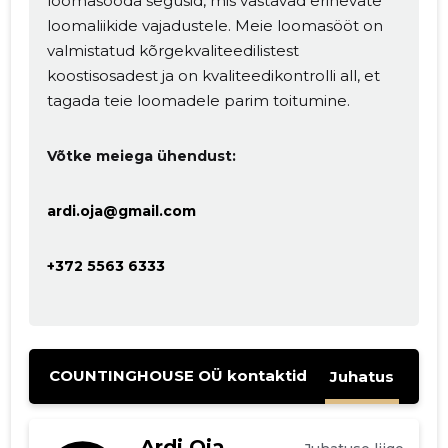
loomasööda segusid, mis vastavad erinevate
MUUDA
loomaliikide vajadustele. Meie loomasööt on
valmistatud kõrgekvaliteedilistest
koostisosadest ja on kvaliteedikontrolli all, et
tagada teie loomadele parim toitumine.
Võtke meiega ühendust:
ardi.oja@gmail.com
+372 5563 6333
COUNTINGHOUSE OÜ kontaktid
Juhatus
Ardi Oja