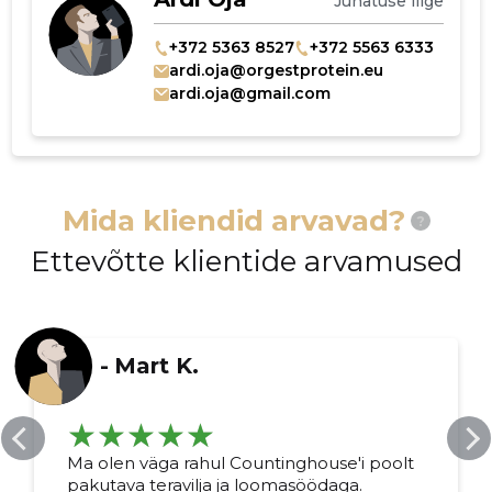
Juhatuse liige
+372 5363 8527
+372 5563 6333
ardi.oja@orgestprotein.eu
ardi.oja@gmail.com
Mida kliendid arvavad?
?
Ettevõtte klientide arvamused
-
Mart K.
Ma olen väga rahul Countinghouse'i poolt
pakutava teravilja ja loomasöödaga.