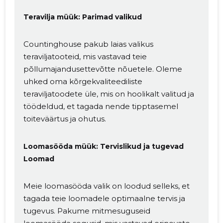
Teravilja müük: Parimad valikud
Countinghouse pakub laias valikus
teraviljatooteid, mis vastavad teie
põllumajandusettevõtte nõuetele. Oleme
uhked oma kõrgekvaliteediliste
Muuda pildi
teraviljatoodete üle, mis on hoolikalt valitud ja
töödeldud, et tagada nende tipptasemel
kirjeldust
toiteväärtus ja ohutus.
Loomasööda müük: Tervislikud ja tugevad
Loomad
Meie loomasööda valik on loodud selleks, et
tagada teie loomadele optimaalne tervis ja
tugevus. Pakume mitmesuguseid