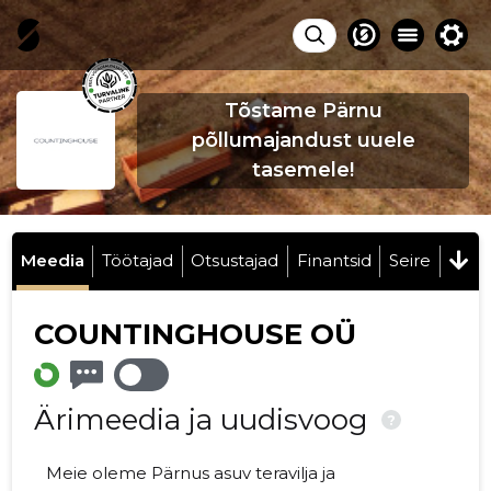
Tõstame Pärnu
põllumajandust uuele
tasemele!
Meedia
Töötajad
Otsustajad
Finantsid
Seire
COUNTINGHOUSE OÜ
Ärimeedia ja uudisvoog
?
Meie oleme Pärnus asuv teravilja ja