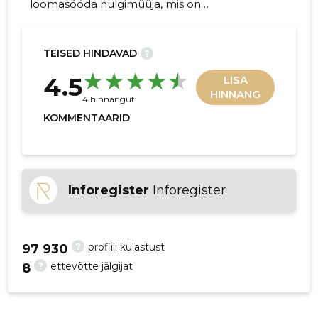
loomasööda hulgimüüja, mis on
pühendunud kvaliteetsete toodete ja
erakordse teeninduse pakkumisele.
TEISED HINDAVAD
?
14
4.5
LISA
HINNANG
4 hinnangut
KOMMENTAARID
Inforegister
Inforegister
?
profiili külastust
97 930
?
ettevõtte jälgijat
8