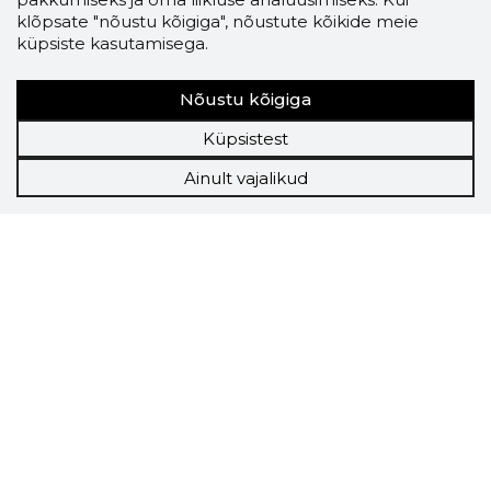
klõpsate "nõustu kõigiga", nõustute kõikide meie
küpsiste kasutamisega.
Nõustu kõigiga
Küpsistest
Ainult vajalikud
Storybook