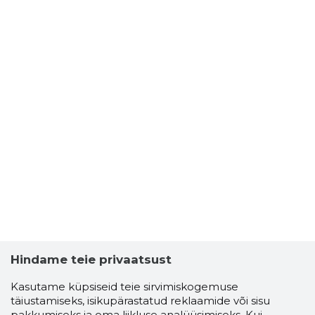
Hindame teie privaatsust
Kasutame küpsiseid teie sirvimiskogemuse
täiustamiseks, isikupärastatud reklaamide või sisu
pakkumiseks ja oma liikluse analüüsimiseks. Kui