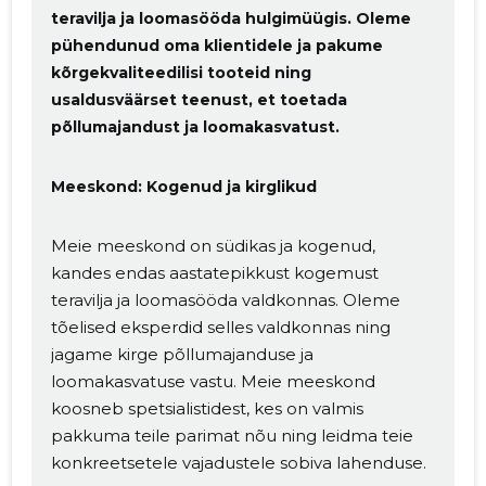
teravilja ja loomasööda hulgimüügis. Oleme
pühendunud oma klientidele ja pakume
kõrgekvaliteedilisi tooteid ning
usaldusväärset teenust, et toetada
põllumajandust ja loomakasvatust.
Meeskond: Kogenud ja kirglikud
Meie meeskond on südikas ja kogenud,
kandes endas aastatepikkust kogemust
teravilja ja loomasööda valdkonnas. Oleme
tõelised eksperdid selles valdkonnas ning
jagame kirge põllumajanduse ja
loomakasvatuse vastu. Meie meeskond
koosneb spetsialistidest, kes on valmis
pakkuma teile parimat nõu ning leidma teie
konkreetsetele vajadustele sobiva lahenduse.