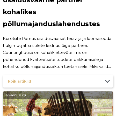
kohalikes
põllumajanduslahendustes
Kui otsite Pärnus usaldusväärset teravilja ja loomasööda
hulgimüüjat, siis olete leidnud õige partneri.
Countinghouse on kohalik ettevõte, mis on
pühendunud kvaliteetsete toodete pakkumisele ja
kohaliku põllumajandussektori toetamisele. Miks valida
Countinghouse OÜ? Pärnus asuv Countinghouse OÜ on
rohkem kui lihtsalt hulgimüüja. Me oleme partnerid, kes
kõik artiklid
mõistavad kohalikke põllumajandustrende, klientide
vajadusi ja pühenduvad teie ettevõtte edu tagamisele.
Arvamuslugu
Kvaliteetne teravili ja loomasööt Meie tootevalikus on
kvaliteetne teravili ja loomasööt, mis on valitud
spetsiaalselt selleks, et