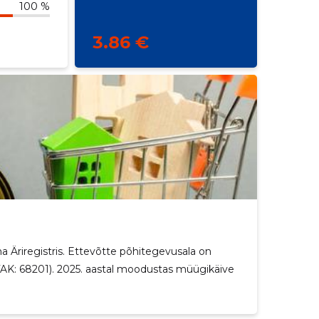
100 %
3.86 €
na Äriregistris. Ettevõtte põhitegevusala on
MTAK: 68201). 2025. aastal moodustas müügikäive