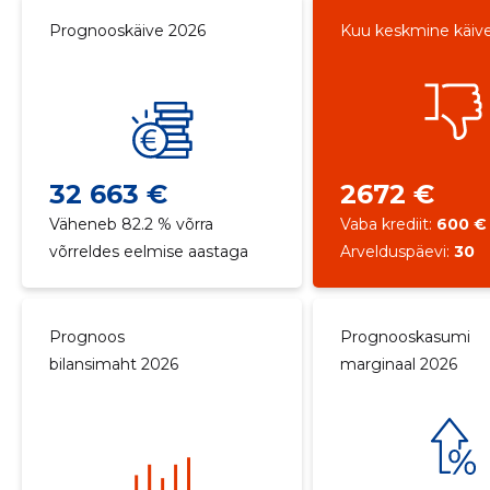
Prognooskäive 2026
Kuu keskmine käiv
32 663 €
2672 €
Väheneb 82.2 % võrra
Vaba krediit:
600 €
võrreldes eelmise aastaga
Arvelduspäevi:
30
Prognoos
Prognooskasumi
bilansimaht 2026
marginaal 2026