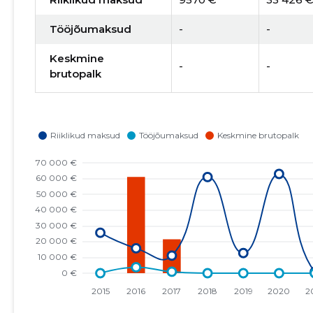
Tööjõumaksud
-
-
Keskmine
-
-
brutopalk