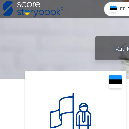
EE
Kuu k