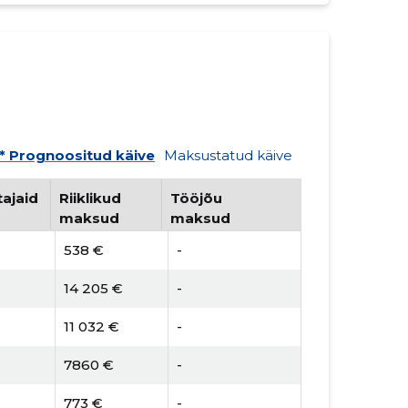
* Prognoositud käive
Maksustatud käive
ajaid
Riiklikud
Tööjõu
maksud
maksud
538 €
-
14 205 €
-
11 032 €
-
7860 €
-
773 €
-