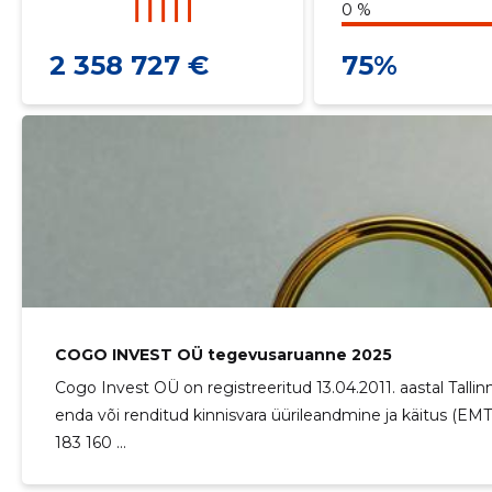
0 %
2 358 727 €
75%
COGO INVEST OÜ tegevusaruanne 2025
Cogo Invest OÜ on registreeritud 13.04.2011. aastal Tallin
enda või renditud kinnisvara üürileandmine ja käitus (E
183 160 ...