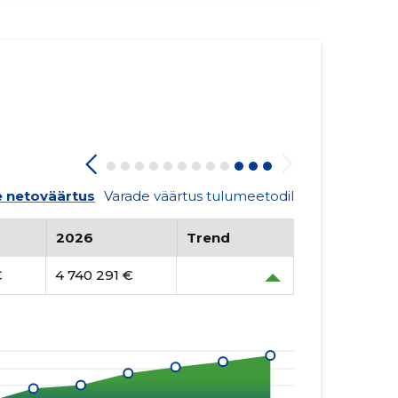
 netoväärtus
Varade väärtus tulumeetodil
2026
Trend
€
4 740 291 €