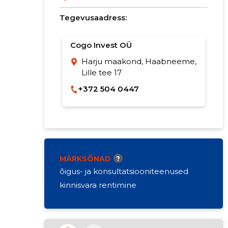
Tegevusaadress:
Cogo Invest OÜ
Harju maakond, Haabneeme,
Lille tee 17
+372 504 0447
MÄRKSÕNAD
?
õigus- ja konsultatsiooniteenused
kinnisvara rentimine