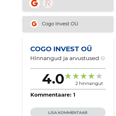
Cogo Invest OÜ
COGO INVEST OÜ
Hinnangud ja arvustused
?
4.0
2 hinnangut
Kommentaare:
1
LISA KOMMENTAAR