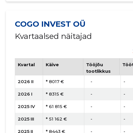
COGO INVEST OÜ
Kvartaalsed näitajad
Kvartal
Käive
Tööjõu
Tööt
tootlikkus
2026 II
* 8017 €
   -
-
2026 I
* 8315 €
   -
-
2025 IV
* 61 815 €
   -
-
2025 III
* 51 162 €
   -
-
2025 II
* 8443 €
   -
-