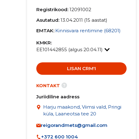
Registrikood:
12091002
Asutatud:
13.04.2011 (15 aastat)
EMTAK:
Kinnisvara rentimine (68201)
KMKR:
EE101442855 (algus 20.04.11)
LISAN CRM'I
?
KONTAKT
Juriidiline aadress
Harju maakond, Viimsi vald, Pringi
küla, Laaneotsa tee 20
reigorandmets@gmail.com
+372 600 1004