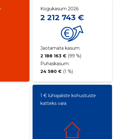
e
Kogukasum 2026
2 212 743 €
Jaotamata kasum:
2 188 163 €
(99 %)
Puhaskasum:
24 580 €
(1 %)
1 € lühiajaliste kohustuste
katteks vara