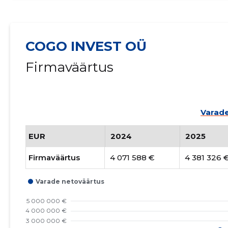
COGO INVEST OÜ
Firmaväärtus
Varade
EUR
2024
2025
Firmaväärtus
4 071 588 €
4 381 326 