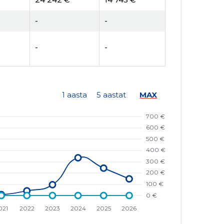
-
-
-
-
1 aasta
5 aastat
MAX