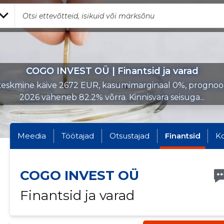
COGO INVEST OÜ | Finantsid ja varad
eskmine käive 2672 EUR, kasumimarginaal 0%, prognoo
2026 väheneb 82.2% võrra. Kinnisvara seisuga...
Meedia
Töötajad
Otsustajad
Finantsid
K
COGO INVEST OÜ
Finantsid ja varad