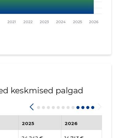
ed keskmised palgad
2025
2026
€
24 242 €
14 743 €