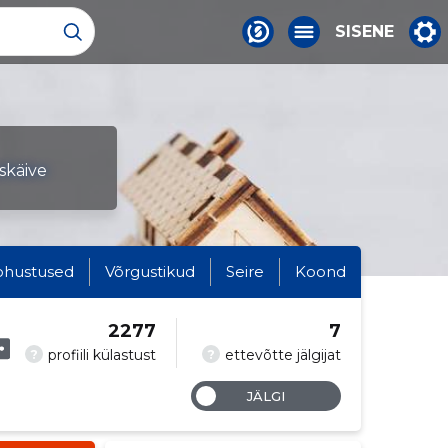
SISENE
skäive
ohustused
Võrgustikud
Seire
Koond
2277
7
?
?
profiili külastust
ettevõtte jälgijat
JÄLGI