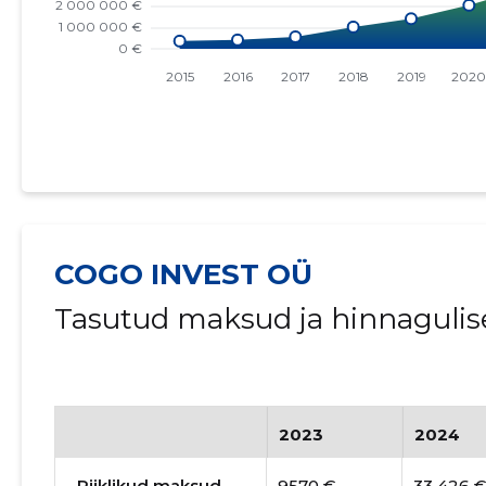
COGO INVEST OÜ
Tasutud maksud ja hinnagulis
2023
2024
Riiklikud maksud
9570 €
33 426 