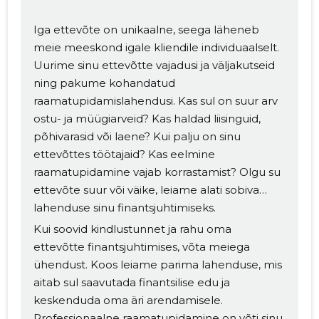
Muuda pildi
Iga ettevõte on unikaalne, seega läheneb
kirjeldust
meie meeskond igale kliendile individuaalselt.
Uurime sinu ettevõtte vajadusi ja väljakutseid
ning pakume kohandatud
raamatupidamislahendusi. Kas sul on suur arv
ostu- ja müügiarveid? Kas haldad liisinguid,
põhivarasid või laene? Kui palju on sinu
ettevõttes töötajaid? Kas eelmine
raamatupidamine vajab korrastamist? Olgu su
ettevõte suur või väike, leiame alati sobiva
MUUDA
lahenduse sinu finantsjuhtimiseks.
Kui soovid kindlustunnet ja rahu oma
ettevõtte finantsjuhtimises, võta meiega
ühendust. Koos leiame parima lahenduse, mis
aitab sul saavutada finantsilise edu ja
keskenduda oma äri arendamisele.
Professionaalne raamatupidamine on võti sinu