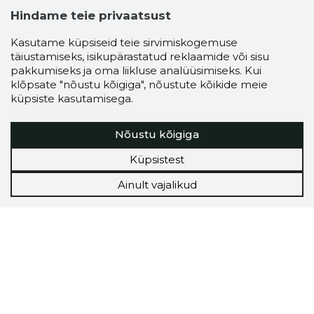
Hindame teie privaatsust
Kasutame küpsiseid teie sirvimiskogemuse
täiustamiseks, isikupärastatud reklaamide või sisu
pakkumiseks ja oma liikluse analüüsimiseks. Kui
klõpsate "nõustu kõigiga", nõustute kõikide meie
küpsiste kasutamisega.
Nõustu kõigiga
Küpsistest
Ainult vajalikud