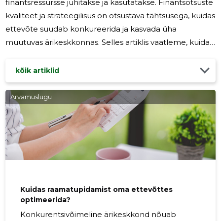
finantsressursse juhitakse ja kasutatakse. Finantsotsuste
kvaliteet ja strateegilisus on otsustava tähtsusega, kuidas
ettevõte suudab konkureerida ja kasvada üha
muutuvas ärikeskkonnas. Selles artiklis vaatleme, kuidas
meie finantsnõustamisteenused võivad aidata teil teha
teadlikumaid ja strateegilisemaid otsuseid, mis viivad teie
kõik artiklid
ettevõtte edule ja kasvule. Eduka ettevõtte juhtimine
nõuab täpset ja tulevikku suunatud finantsjuhtimist.
Arvamuslugu
Strateegilise finantsjuhtimise kaudu saate mõista oma
ettevõtte rahavoogusid, kulusid ja tulusid
Kuidas raamatupidamist oma ettevõttes
optimeerida?
Konkurentsivõimeline ärikeskkond nõuab