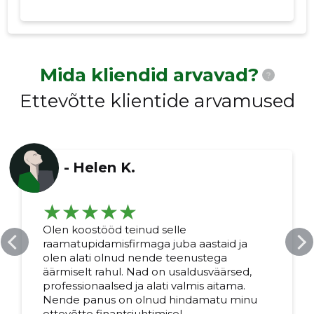
Mida kliendid arvavad?
?
Ettevõtte klientide arvamused
-
Helen K.
Olen koostööd teinud selle
raamatupidamisfirmaga juba aastaid ja
olen alati olnud nende teenustega
äärmiselt rahul. Nad on usaldusväärsed,
professionaalsed ja alati valmis aitama.
Nende panus on olnud hindamatu minu
ettevõtte finantsjuhtimisel.