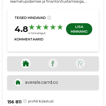
raamatupidamise ja finantsnõustamisega,
pakkudes kohandatud lahendusi erinevatele
ettevõtetele.
TEISED HINDAVAD
?
21
4.8
LISA
HINNANG
4 hinnangut
KOMMENTAARID
averale.carrd.co
?
profiili külastust
156 811