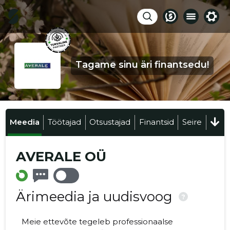
Tagame sinu äri finantsedu!
Meedia
Töötajad
Otsustajad
Finantsid
Seire
AVERALE OÜ
Ärimeedia ja uudisvoog
?
Meie ettevõte tegeleb professionaalse