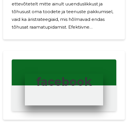
ettevõtetelt mitte ainult uuenduslikkust ja
tõhusust oma toodete ja teenuste pakkumisel,
vaid ka äristrateegiaid, mis hõlmavad endas
tõhusat raamatupidamist. Efektiivne
raamatupidamine ei piirdu vaid numbrite
sisestamisega tabelitesse; see on kriitilise
tähtsusega ettevõtte finantsilise tervise
jälgimiseks ja äriotsuste toetamiseks.
Raamatupidamine algab alati korrektse ja täpse
finantsinformatsiooni kogumisega. Oluline on
facebook
hoolikalt dokumenteerida kõik ettevõtte
tehingud, sealhulgas ostu- ja müügiarved,
palgaarvestus, pangaväljavõtted ja muud