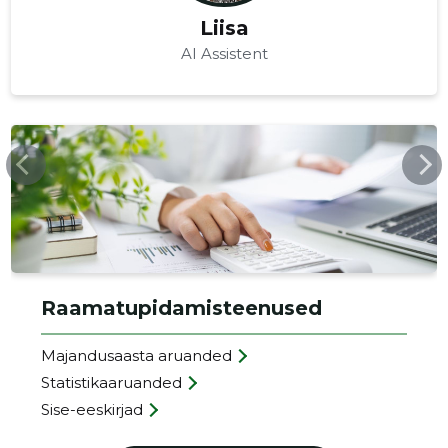
Liisa
AI Assistent
SSB.EE
Raamatupidamisteenused
Majandusaasta aruanded
Statistikaaruanded
Sise-eeskirjad