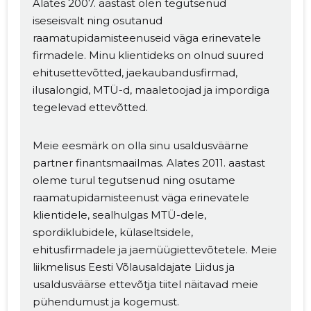
Alates 2007. aastast olen tegutsenud
iseseisvalt ning osutanud
raamatupidamisteenuseid väga erinevatele
firmadele. Minu klientideks on olnud suured
ehitusettevõtted, jaekaubandusfirmad,
ilusalongid, MTÜ-d, maaletoojad ja impordiga
tegelevad ettevõtted.
Meie eesmärk on olla sinu usaldusväärne
partner finantsmaailmas. Alates 2011. aastast
oleme turul tegutsenud ning osutame
raamatupidamisteenust väga erinevatele
klientidele, sealhulgas MTÜ-dele,
spordiklubidele, külaseltsidele,
ehitusfirmadele ja jaemüügiettevõtetele. Meie
liikmelisus Eesti Võlausaldajate Liidus ja
usaldusväärse ettevõtja tiitel näitavad meie
pühendumust ja kogemust.