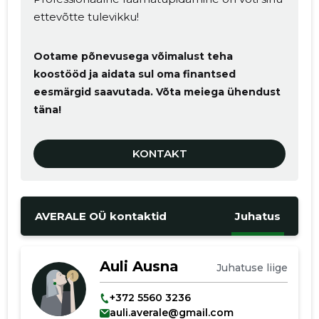
ettevõtte tulevikku!
Ootame põnevusega võimalust teha
koostööd ja aidata sul oma finantsed
eesmärgid saavutada. Võta meiega ühendust
täna!
KONTAKT
AVERALE OÜ kontaktid
Juhatus
Auli Ausna
Juhatuse liige
+372 5560 3236
auli.averale@gmail.com