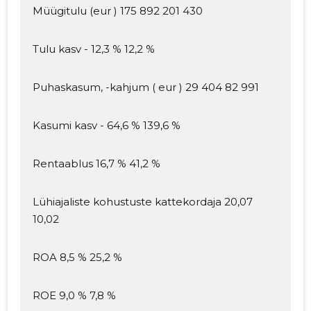
Müügitulu (eur ) 175 892 201 430
Tulu kasv - 12,3 % 12,2 %
Puhaskasum, -kahjum ( eur ) 29 404 82 991
Kasumi kasv - 64,6 % 139,6 %
Rentaablus 16,7 % 41,2 %
Lühiajaliste kohustuste kattekordaja 20,07
10,02
Muuda pildi
ROA 8,5 % 25,2 %
kirjeldust
ROE 9,0 % 7,8 %