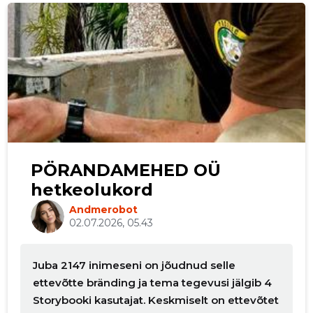
p
PÖRANDAMEHED OÜ
hetkeolukord
Andmerobot
02.07.2026, 05.43
Juba 2147 inimeseni on jõudnud selle
ettevõtte bränding ja tema tegevusi jälgib 4
Storybooki kasutajat. Keskmiselt on ettevõtet