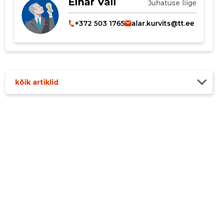
Einar Väli
Juhatuse liige
+372 503 1765
alar.kurvits@tt.ee
kõik artiklid