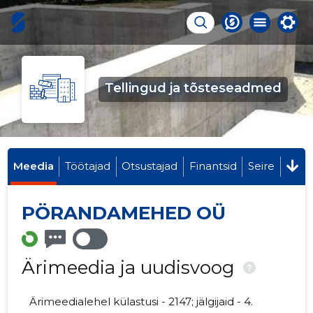
Tellingud ja tõsteseadmed
Meedia
Töötajad
Otsustajad
Finantsid
Seire
PÖRANDAMEHED OÜ
Ärimeedia ja uudisvoog
?
Ärimeedialehel külastusi - 2147; jälgijaid - 4.