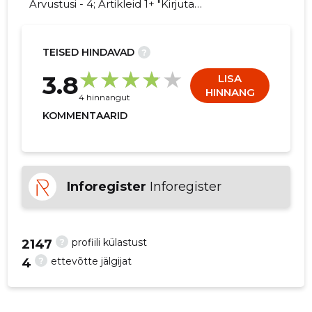
Arvustusi - 4; Artikleid 1+ "Kirjuta
PÖRANDAMEHED OÜ kohta arvamuslugu!"
TEISED HINDAVAD
?
10
3.8
LISA
HINNANG
4 hinnangut
KOMMENTAARID
Inforegister
Inforegister
?
profiili külastust
2147
?
ettevõtte jälgijat
4