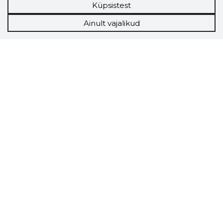
Küpsistest
Ainult vajalikud
Storybook
Chrome laiendus
Storybooki laiendus ütleb Sulle, mis firma
veebilehel Sa parajasti viibid ja kui usaldusväärne
see firma täna on.
LAADI LAIENDUS ALLA