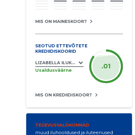
MIS ON MAINESKOOR?
SEOTUD ETTEVÕTETE
KREDIIDISKOORID
LIZABELLA ILUKODU OÜ
.01
Usaldusväärne
MIS ON KREDIIDISKOOR?
TEGEVUSVALDKONNAD
muud iluhooldused ja iluteenused