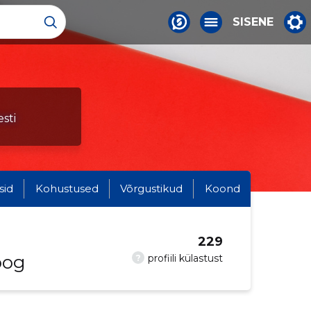
SISENE
sti
sid
Kohustused
Võrgustikud
Koond
229
oog
?
profiili külastust