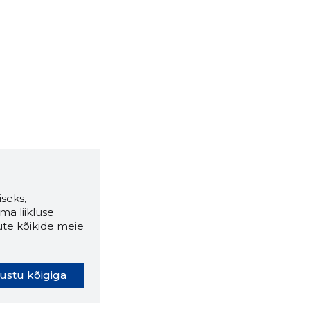
seks,
ma liikluse
ute kõikide meie
ustu kõigiga