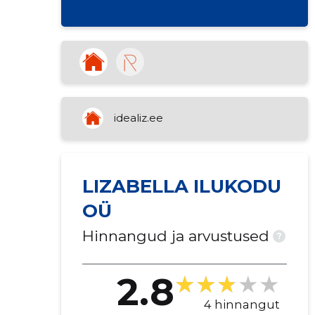
idealiz.ee
LIZABELLA ILUKODU
OÜ
Hinnangud ja arvustused
?
2.8
4 hinnangut