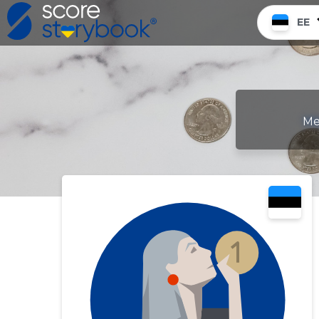
EE
Me