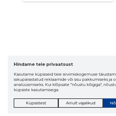
Hindame teie privaatsust
Kasutame küpsiseid teie sirvimiskogemuse täiustami
isikupärastatud reklaamide või sisu pakkumiseks ja o
analüüsimiseks. Kui klõpsate "nõustu kõigiga", nõust
küpsiste kasutamisega.
Küpsistest
Ainult vajalikud
Nõ