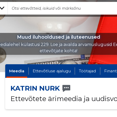
Muud iluhooldused ja iluteenused
edialehel külastusi 229. Loe ja avalda arvamuslugusid Ee
ettevõtjate kohta!
Meedia
Ettevõtluse ajalugu
Töötajad
Finant
KATRIN NURK
Ettevõtete ärimeedia ja uudisv