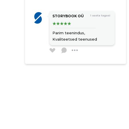
termostaatide paigaldus ja
kalibreerimine
nutikate termostaatide
STORYBOOK OÜ
1 aasta tagasi
seadistamine
torustike tihendamine ja isolatsioon
Parim teenindus,
õhufiltrite vahetamine ja
Kvaliteetsed teenused
puhastamine
ventilatsiooni paigaldus üle eesti
soojustagastusega
ventilatsioonisüsteemide paigaldus
nutikad ventilatsioonisüsteemid
ventilatsioonisüsteemide hooldus ja
puhastamine
lahendused uuselamutele ja
väikemajadele
antistaatiline ja antibakteriaalne
puhtam keskkond
pikem hooldusvälp