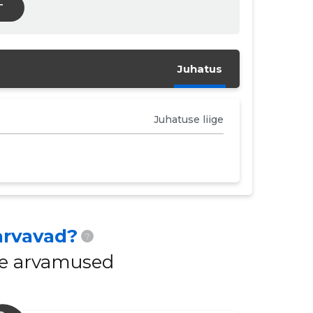
T
Juhatus
Juhatuse liige
arvavad?
?
ide arvamused