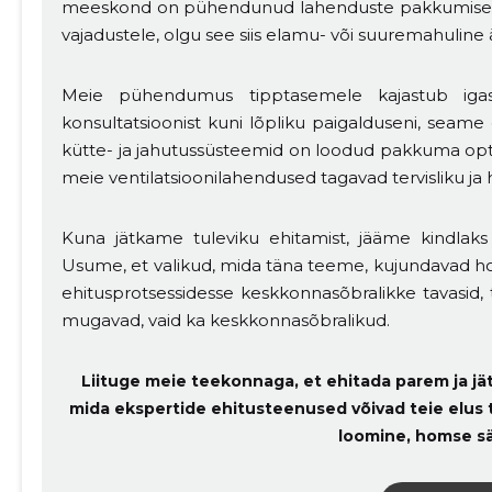
meeskond on pühendunud lahenduste pakkumisele
vajadustele, olgu see siis elamu- või suuremahuline ä
Meie pühendumus tipptasemele kajastub igas 
konsultatsioonist kuni lõpliku paigalduseni, seame
kütte- ja jahutussüsteemid on loodud pakkuma opti
meie ventilatsioonilahendused tagavad tervisliku ja 
Kuna jätkame tuleviku ehitamist, jääme kindlak
Usume, et valikud, mida täna teeme, kujundavad 
ehitusprotsessidesse keskkonnasõbralikke tavasid, 
mugavad, vaid ka keskkonnasõbralikud.
Liituge meie teekonnaga, et ehitada parem ja jä
mida ekspertide ehitusteenused võivad teie elus
loomine, homse sä