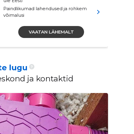
üle Eesti
Paindlikumad lahendused ja rohkem
võimalusi
VAATAN LÄHEMALT
te lugu
?
eskond ja kontaktid