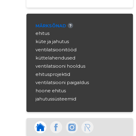
MÄRKSÕNAD
?
ehitus
küte ja jahutus
ventilatsioonitööd
küttelahendused
ventilatsiooni hooldus
ehitusprojektid
ventilatsiooni paigaldus
hoone ehitus
jahutussüsteemid
konditsioneerimissüsteemid
ehitusteenused
hvac-teenused
energiatõhus küte