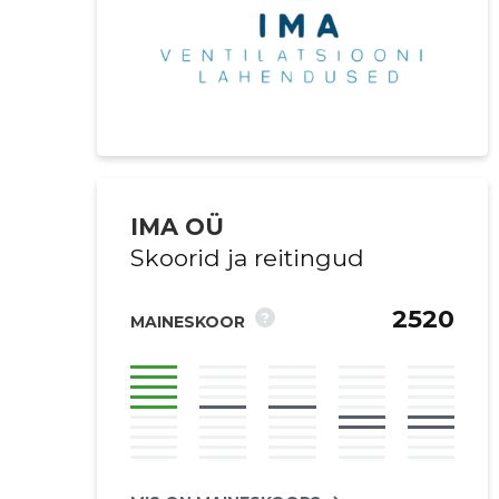
IMA OÜ
Skoorid ja reitingud
2520
?
MAINESKOOR
Saaja e-mail
Sinu kommen