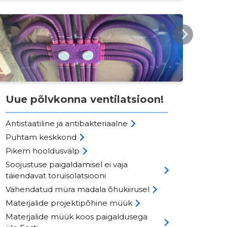
IMA.EE
Uue põlvkonna ventilatsioon!
Antistaatiline ja antibakteriaalne
Puhtam keskkond
Pikem hooldusvälp
Soojustuse paigaldamisel ei vaja
täiendavat toruisolatsiooni
Vähendatud müra madala õhukiirusel
Materjalide projektipõhine müük
Materjalide müük koos paigaldusega