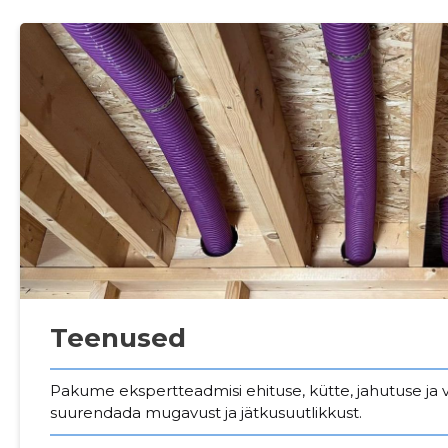
Teenused
Sinu nimi
Pakume ekspertteadmisi ehituse, kütte, jahutuse ja ven
suurendada mugavust ja jätkusuutlikkust.
taar