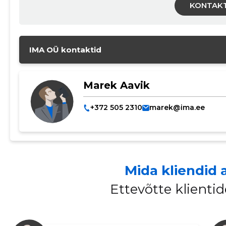
KONTAK
IMA OÜ kontaktid
Marek Aavik
+372 505 2310
marek@ima.ee
Mida kliendid 
Ettevõtte klient