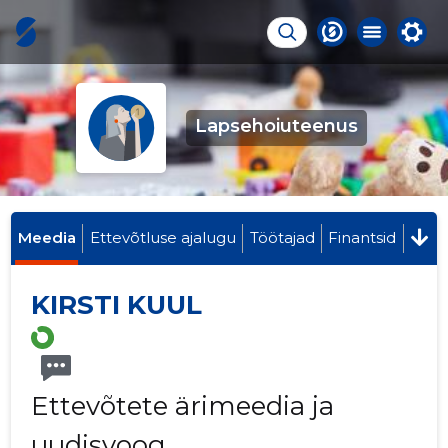
Lapsehoiuteenus
Meedia
Ettevõtluse ajalugu
Töötajad
Finantsid
KIRSTI KUUL
Ettevõtete ärimeedia ja
uudisvoog