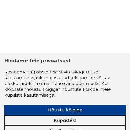
Hindame teie privaatsust
LAPSEHOI
Kasutame küpsiseid teie sirvimiskogemuse
Usaldusv
täiustamiseks, isikupärastatud reklaamide või sisu
pakkumiseks ja oma liikluse analüüsimiseks. Kui
klõpsate "nõustu kõigiga", nõustute kõikide meie
küpsiste kasutamisega.
Nõustu kõigiga
Küpsistest