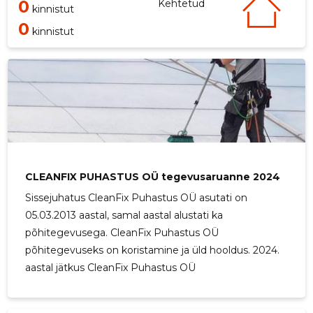
0
Kehtetud
kinnistut
0
kinnistut
CLEANFIX PUHASTUS OÜ tegevusaruanne 2024
Sissejuhatus CleanFix Puhastus OÜ asutati on
05.03.2013 aastal, samal aastal alustati ka
põhitegevusega. CleanFix Puhastus OÜ
põhitegevuseks on koristamine ja üld hooldus. 2024.
aastal jätkus CleanFix Puhastus OÜ