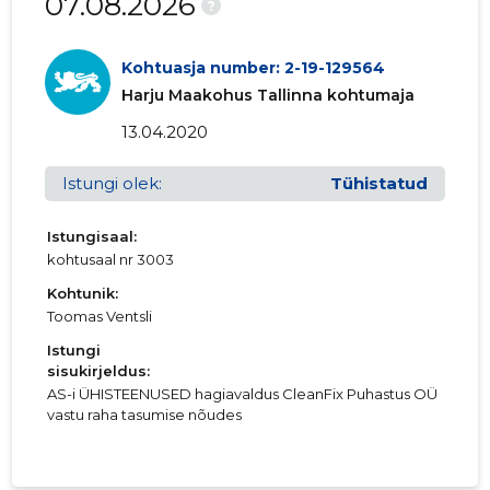
07.08.2026
?
2015 I
41 474 €
1396 €
Kohtuasja number: 2-19-129564
Harju Maakohus Tallinna kohtumaja
13.04.2020
Istungi olek:
Tühistatud
Istungisaal:
kohtusaal nr 3003
Kohtunik:
Toomas Ventsli
Istungi
sisukirjeldus:
AS-i ÜHISTEENUSED hagiavaldus CleanFix Puhastus OÜ
vastu raha tasumise nõudes