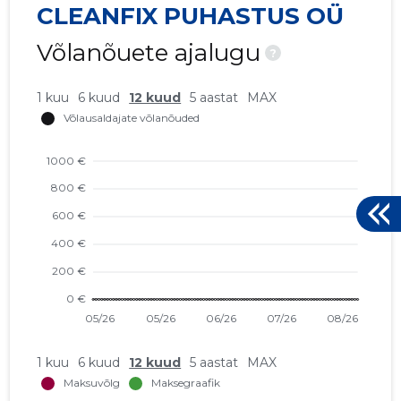
CLEANFIX PUHASTUS OÜ
Võlanõuete ajalugu
?
1 kuu
6 kuud
12 kuud
5 aastat
MAX
1 kuu
6 kuud
12 kuud
5 aastat
MAX