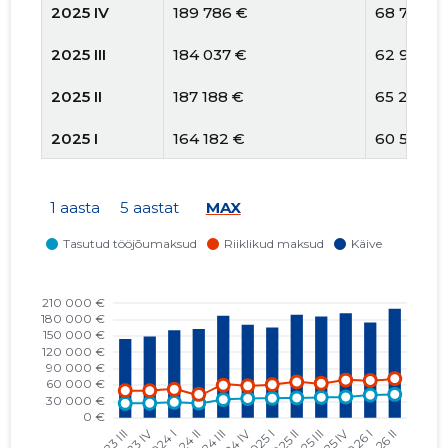
2025 IV
189 786 €
68 768 €
2025 III
184 037 €
62 959 €
2025 II
187 188 €
65 277 €
2025 I
164 182 €
60 590 €
2024 IV
170 347 €
58 354 €
1 aasta
5 aastat
MAX
2024 III
186 665 €
59 454 €
2024 II
162 228 €
42 671 €
2024 I
159 929 €
51 902 €
2023 IV
153 164 €
49 507 €
2023 III
148 619 €
49 496 €
2023 II
157 914 €
43 930 €