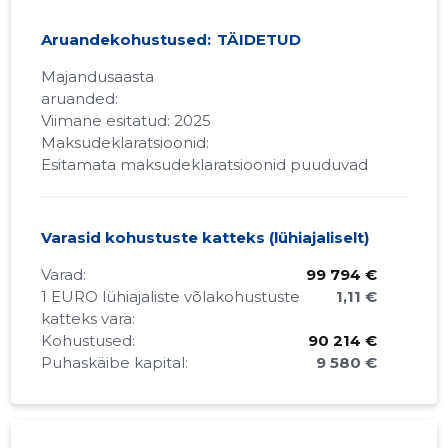
Aruandekohustused:
TÄIDETUD
Majandusaasta
aruanded:
Viimane esitatud: 2025
Maksudeklaratsioonid:
Esitamata maksudeklaratsioonid puuduvad
Varasid kohustuste katteks (lühiajaliselt)
Varad:
99 794 €
1 EURO lühiajaliste võlakohustuste
1,11 €
katteks vara:
Kohustused:
90 214 €
Puhaskäibe kapital:
9 580 €