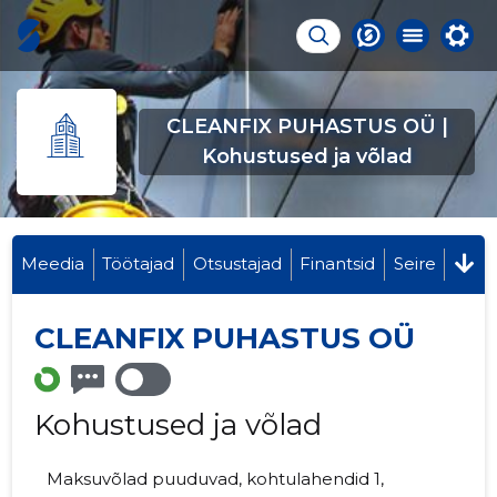
CLEANFIX PUHASTUS OÜ |
Kohustused ja võlad
Meedia
Töötajad
Otsustajad
Finantsid
Seire
CLEANFIX PUHASTUS OÜ
Kohustused ja võlad
Maksuvõlad puuduvad, kohtulahendid 1,