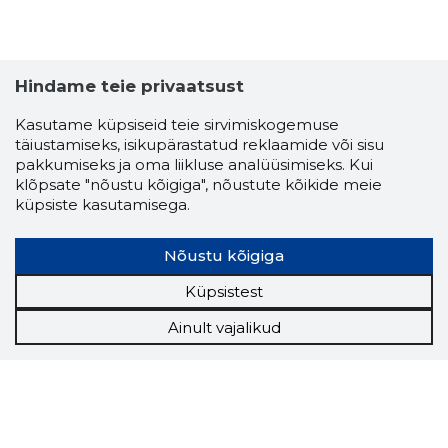
Hindame teie privaatsust
Kasutame küpsiseid teie sirvimiskogemuse
täiustamiseks, isikupärastatud reklaamide või sisu
pakkumiseks ja oma liikluse analüüsimiseks. Kui
klõpsate "nõustu kõigiga", nõustute kõikide meie
küpsiste kasutamisega.
Nõustu kõigiga
Küpsistest
Ainult vajalikud