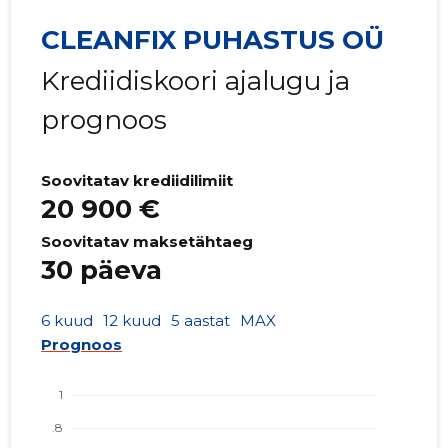
CLEANFIX PUHASTUS OÜ
Krediidiskoori ajalugu ja
prognoos
Soovitatav krediidilimiit
20 900 €
Soovitatav maksetähtaeg
30 päeva
6 kuud
12 kuud
5 aastat
MAX
Prognoos