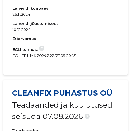
Lahendi kuupäev:
26.11.2024
Lahendi jõustumised:
10.12.2024
Eriarvamus:
?
ECLI tunnus:
ECLI:EE:HMK:2024:2.22.121109.20451
CLEANFIX PUHASTUS OÜ
Teadaanded ja kuulutused
seisuga 07.08.2026
?
Teadaanded