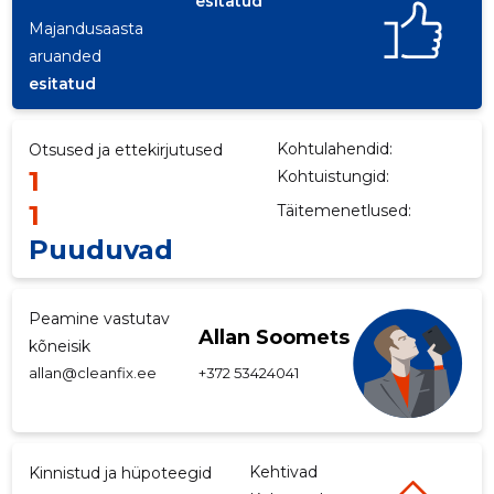
esitatud
Majandusaasta
aruanded
esitatud
Kohtulahendid:
Otsused ja ettekirjutused
1
Kohtuistungid:
1
Täitemenetlused:
Puuduvad
Peamine vastutav
Allan Soomets
kõneisik
allan@cleanfix.ee
+372 53424041
Kehtivad
Kinnistud ja hüpoteegid