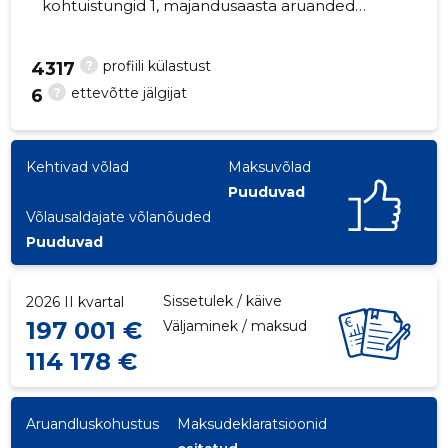
kohtuistungid 1, majandusaasta aruanded
esitatud. Peamine vastutav kõneisik,
allan@cleanfix.ee, +372 53424041
?
profiili külastust
4317
?
ettevõtte jälgijat
6
1
Kehtivad võlad
Maksuvõlad
Puuduvad
Võlausaldajate võlanõuded
Puuduvad
Sissetulek / käive
2026 II kvartal
197 001 €
Väljaminek / maksud
114 178 €
Aruandluskohustus
Maksudeklaratsioonid