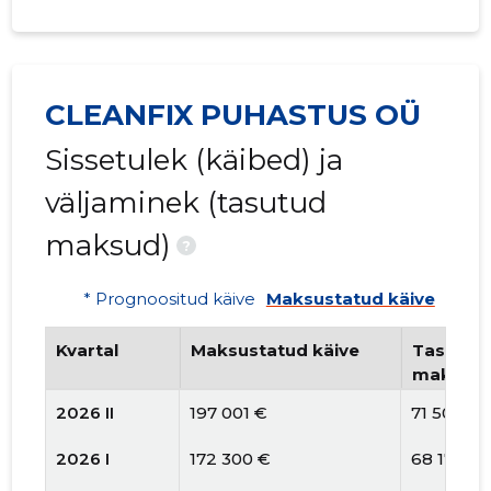
CLEANFIX PUHASTUS OÜ
Sissetulek (käibed) ja
väljaminek (tasutud
maksud)
?
* Prognoositud käive
Maksustatud käive
Kvartal
Maksustatud käive
Tasutud 
maksud
2026 II
197 001 €
71 504 €
2026 I
172 300 €
68 178 €