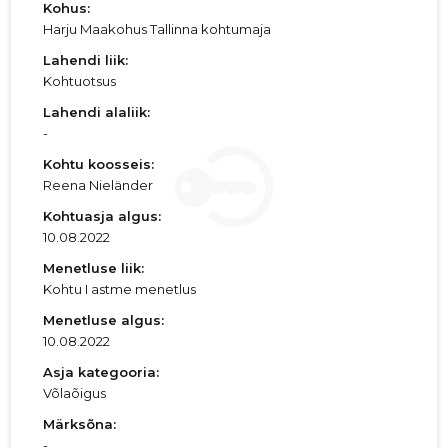
Kohus:
Harju Maakohus Tallinna kohtumaja
Lahendi liik:
Kohtuotsus
Lahendi alaliik:
-
Kohtu koosseis:
Reena Nieländer
Kohtuasja algus:
10.08.2022
Menetluse liik:
Kohtu I astme menetlus
Menetluse algus:
10.08.2022
Asja kategooria:
Võlaõigus
Märksõna:
-