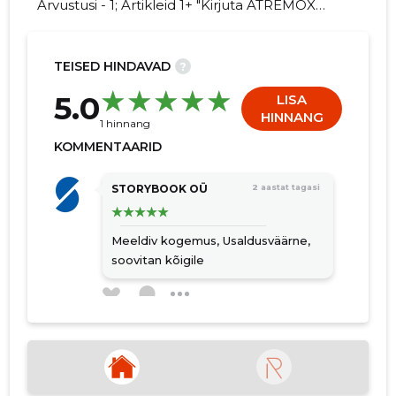
Arvustusi - 1; Artikleid 1+ "Kirjuta ATREMOX
OÜ kohta arvamuslugu!"
TEISED HINDAVAD
?
5
5.0
LISA
HINNANG
1 hinnang
KOMMENTAARID
STORYBOOK OÜ
2 aastat tagasi
Meeldiv kogemus,
Usaldusväärne,
soovitan kõigile