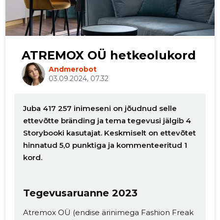
ATREMOX OÜ hetkeolukord
Andmerobot
03.09.2024, 07.32
Juba 417 257 inimeseni on jõudnud selle
ettevõtte bränding ja tema tegevusi jälgib 4
Muuda pildi
Storybooki kasutajat. Keskmiselt on ettevõtet
hinnatud 5,0 punktiga ja kommenteeritud 1
kirjeldust
kord.
Tegevusaruanne 2023
Atremox OÜ (endise ärinimega Fashion Freak