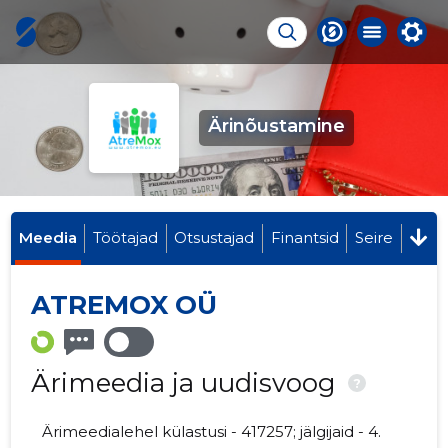
Ärinõustamine
Meedia
Töötajad
Otsustajad
Finantsid
Seire
ATREMOX OÜ
Ärimeedia ja uudisvoog
?
Ärimeedialehel külastusi - 417257; jälgijaid - 4.