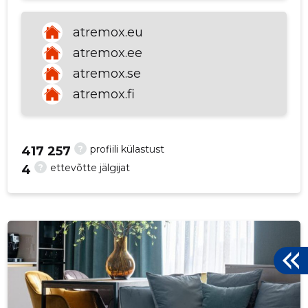
p
atremox.eu
atremox.ee
atremox.se
atremox.fi
?
profiili külastust
417 257
?
ettevõtte jälgijat
4