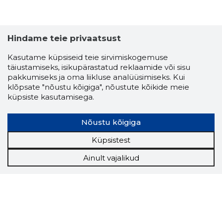
Hindame teie privaatsust
Kasutame küpsiseid teie sirvimiskogemuse
täiustamiseks, isikupärastatud reklaamide või sisu
pakkumiseks ja oma liikluse analüüsimiseks. Kui
klõpsate "nõustu kõigiga", nõustute kõikide meie
küpsiste kasutamisega.
Nõustu kõigiga
Küpsistest
Ainult vajalikud