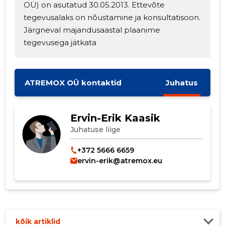
OÜ) on asutatud 30.05.2013. Ettevõte
tegevusalaks on nõustamine ja konsultatisoon.
Järgneval majandusaastal plaanime
MUUDA
tegevusega jätkata
ATREMOX OÜ kontaktid
Juhatus
Ervin-Erik Kaasik
Juhatuse liige
+372 5666 6659
ervin-erik@atremox.eu
kõik artiklid