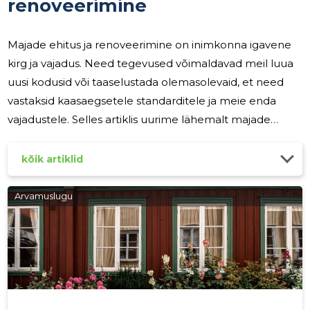
renoveerimine
Majade ehitus ja renoveerimine on inimkonna igavene
kirg ja vajadus. Need tegevused võimaldavad meil luua
uusi kodusid või taaselustada olemasolevaid, et need
vastaksid kaasaegsetele standarditele ja meie enda
vajadustele. Selles artiklis uurime lähemalt majade
ehituse ja renoveerimise olulisust, protsessi kulgu ning
nende mõju meie elukeskkonnale ja elukvaliteedile.
kõik artiklid
Uue maja ehitamine on üks elu suurimaid ja olulisemaid
investeeringuid. See võimaldab teil kujundada unistuste
Arvamuslugu
kodu, mis vastab teie vajadustele ja soovidele. Kodu on
koht, kus loome mälestusi, jagame aega oma
lähedastega ja