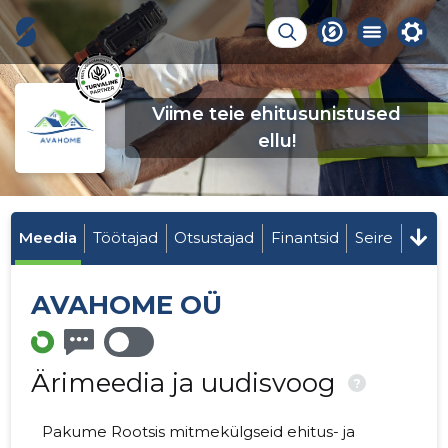
Viime teie ehitusunistused
ellu!
Meedia
Töötajad
Otsustajad
Finantsid
Seire
AVAHOME OÜ
Ärimeedia ja uudisvoog
?
Pakume Rootsis mitmekülgseid ehitus- ja