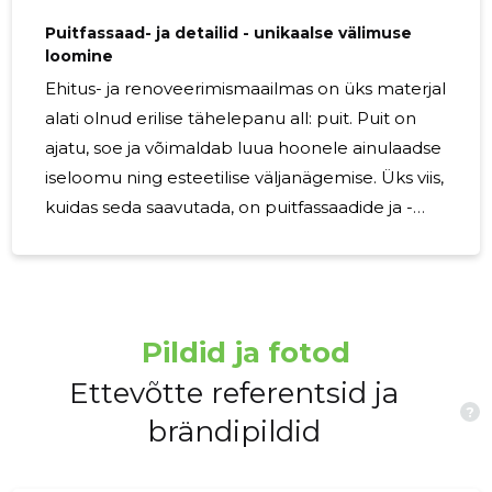
Puitfassaad- ja detailid - unikaalse välimuse
loomine
Ehitus- ja renoveerimismaailmas on üks materjal
alati olnud erilise tähelepanu all: puit. Puit on
ajatu, soe ja võimaldab luua hoonele ainulaadse
iseloomu ning esteetilise väljanägemise. Üks viis,
kuidas seda saavutada, on puitfassaadide ja -
detailide kasutamine. Selles artiklis uurime,
kuidas puitfassaadid ja -detailid võivad muuta
teie hoone välimust ja lisada sellele väärtust.
Puitfassaadid on paljudele meie jaoks tuttavad
Pildid ja fotod
nähtused, sest neid leidub nii traditsioonilistes
maakodudes kui ka kaasaegsetes
Ettevõtte referentsid ja
?
linnakorterites. Puit pakub soojust ja loomulikku
brändipildid
ilu, mis muudavad hoone kutsuvaks ja