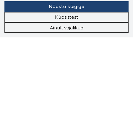
Nõustu kõigiga
Küpsistest
Ainult vajalikud
Storybook
Chrome laiendus
Storybooki laiendus ütleb Sulle, mis firma