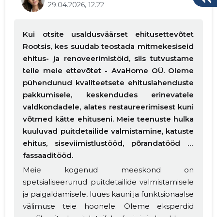
29.04.2026, 12.22
Kui otsite usaldusväärset ehitusettevõtet
Rootsis, kes suudab teostada mitmekesiseid
ehitus- ja renoveerimistöid, siis tutvustame
teile meie ettevõtet - AvaHome OÜ. Oleme
pühendunud kvaliteetsete ehituslahenduste
pakkumisele, keskendudes erinevatele
valdkondadele, alates restaureerimisest kuni
võtmed kätte ehituseni. Meie teenuste hulka
kuuluvad puitdetailide valmistamine, katuste
ehitus, siseviimistlustööd, põrandatööd ja
fassaaditööd.
Meie kogenud meeskond on
spetsialiseerunud puitdetailide valmistamisele
ja paigaldamisele, luues kauni ja funktsionaalse
välimuse teie hoonele. Oleme eksperdid