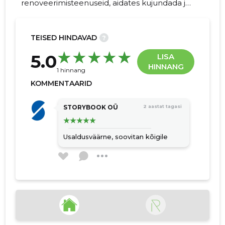
renoveerimisteenuseid, aidates kujundada ja
säilitada unikaalseid kodusid.
TEISED HINDAVAD
?
6
5.0
LISA
HINNANG
1 hinnang
KOMMENTAARID
STORYBOOK OÜ
2 aastat tagasi
Usaldusväärne, soovitan kõigile