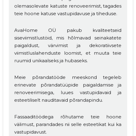
olemasolevate katuste renoveerimist, tagades
teie hoone katuse vastupidavuse ja tiheduse.
AvaHome OÜ pakub kvaliteetseid
siseviimistlustöid, mis hõlmavad seinakatete
Muuda pildi
paigaldust, värvimist ja dekoratiivsete
viimistluslahenduste loomist, et muuta teie
kirjeldust
ruumid unikaalseks ja hubaseks.
Meie põrandatööde meeskond tegeleb
erinevate põrandatüüpide paigaldamise ja
renoveerimisega, luues vastupidavaid ja
esteetiliselt nauditavaid põrandapindu.
Fassaaditöödega rõhutame teie hoone
välimust, parandades nii selle esteetikat kui ka
MUUDA
vastupidavust.