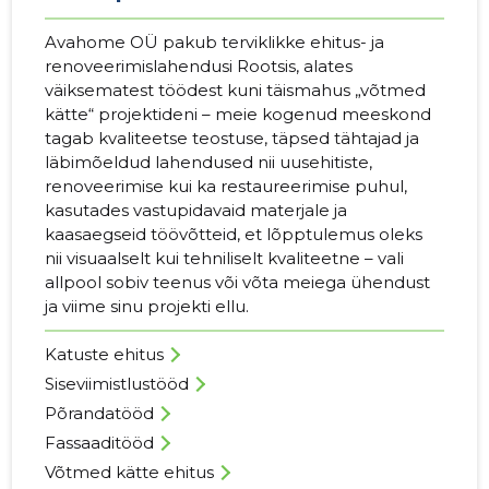
Avahome OÜ pakub terviklikke ehitus- ja
renoveerimislahendusi Rootsis, alates
väiksematest töödest kuni täismahus „võtmed
kätte“ projektideni – meie kogenud meeskond
tagab kvaliteetse teostuse, täpsed tähtajad ja
läbimõeldud lahendused nii uusehitiste,
renoveerimise kui ka restaureerimise puhul,
kasutades vastupidavaid materjale ja
kaasaegseid töövõtteid, et lõpptulemus oleks
nii visuaalselt kui tehniliselt kvaliteetne – vali
allpool sobiv teenus või võta meiega ühendust
ja viime sinu projekti ellu.
Katuste ehitus
Siseviimistlustööd
Põrandatööd
Fassaaditööd
Võtmed kätte ehitus