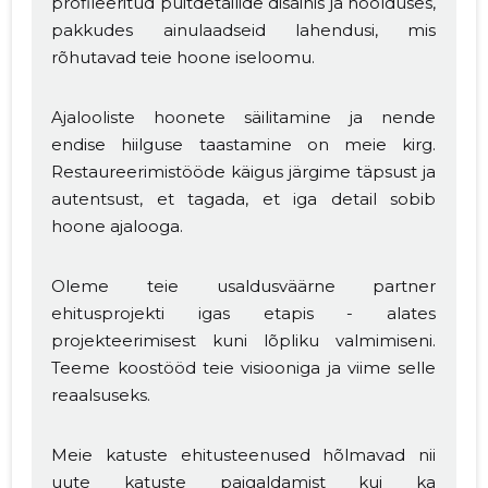
profileeritud puitdetailide disainis ja hoolduses,
pakkudes ainulaadseid lahendusi, mis
rõhutavad teie hoone iseloomu.
Ajalooliste hoonete säilitamine ja nende
endise hiilguse taastamine on meie kirg.
Restaureerimistööde käigus järgime täpsust ja
autentsust, et tagada, et iga detail sobib
hoone ajalooga.
Oleme teie usaldusväärne partner
ehitusprojekti igas etapis - alates
projekteerimisest kuni lõpliku valmimiseni.
Teeme koostööd teie visiooniga ja viime selle
reaalsuseks.
Meie katuste ehitusteenused hõlmavad nii
uute katuste paigaldamist kui ka