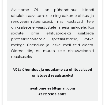
AvaHome OÜ on pühendunud kliendi
rahulolu saavutamisele ning pakume ehitus- ja
renoveerimisteenuseid, mis vastavad teie
unikaalsetele vajadustele ja eesmärkidele. Kui
soovite oma ehitusprojekti usaldada
professionaalsetele spetsialistidele, võtke
meiega ühendust ja laske meil teid aidata.
Oleme siin, et muuta teie ehitusvisioonid
reaalsuseks!
Võta ühendust ja muudame su ehitusalased
unistused reaalsuseks!
avahome.est@gmail.com
+372 5303 3989