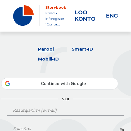
Storybook
LOO
Kreedix
ENG
KONTO
Inforegister
1Contact
Parool
Smart-ID
Mobiil-ID
VÕI