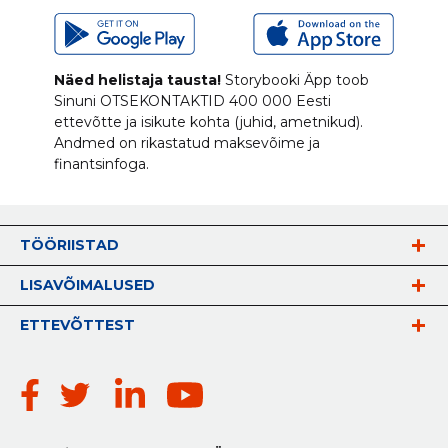
Näed helistaja tausta!
Storybooki Äpp toob
Sinuni
OTSEKONTAKTID
400 000 Eesti
ettevõtte ja isikute kohta (juhid, ametnikud).
Andmed on rikastatud maksevõime ja
finantsinfoga.
TÖÖRIISTAD
LISAVÕIMALUSED
ETTEVÕTTEST