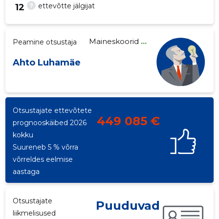
?
ettevõtte jälgijat
12
Maineskoorid
...
Peamine otsustaja
-3
Ahto Luhamäe
Otsustajate ettevõtete
449 085 €
prognooskäibed 2026
kokku
Suureneb 5 % võrra
võrreldes eelmise
aastaga
Otsustajate
Puuduvad
liikmelisused