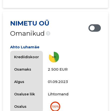
NIMETU OÜ
Omanikud
?
Ahto Luhamäe
more_horiz
Krediidiskoor
2 500 EUR
Osamaks
01.09.2023
Algus
Lihtomand
Osaluse liik
Osalus
100%