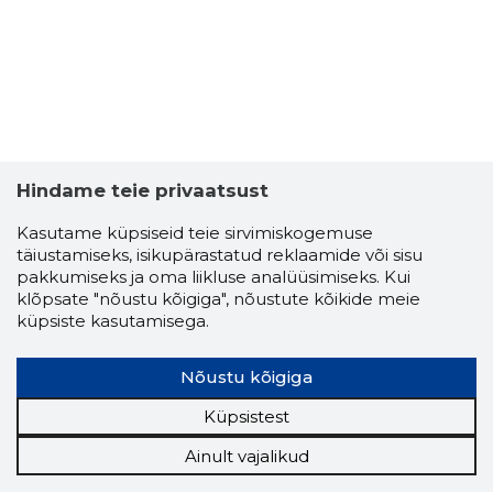
Hindame teie privaatsust
Kasutame küpsiseid teie sirvimiskogemuse
täiustamiseks, isikupärastatud reklaamide või sisu
pakkumiseks ja oma liikluse analüüsimiseks. Kui
klõpsate "nõustu kõigiga", nõustute kõikide meie
küpsiste kasutamisega.
Nõustu kõigiga
Küpsistest
Ainult vajalikud