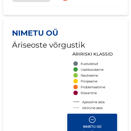
NIMETU OÜ
Äriseoste võrgustik
ÄRIRISKI KLASSID
Kustutatud
Usaldusväärne
Neutraalne
Piiripealne
Problemaatiline
Riskantne
Ajalooline seos
Aktiivne seos
käibe suurus
võla suurus