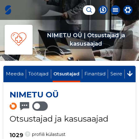
NIMETU OÜ | Otsustajad ja
kasusaajad
Meedia
Töötajad
Otsustajad
Finantsid
Seire
NIMETU OÜ
Otsustajad ja kasusaajad
?
profiili külastust
1029