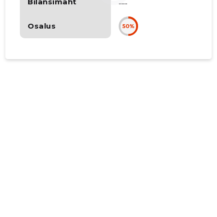
Bilansimaht
......
Osalus
50%