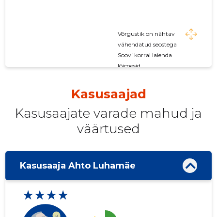
Võrgustik on nähtav
vähendatud seostega
Soovi korral laienda
lõimesid
Kasusaajad
Kasusaajate varade mahud ja
väärtused
Kasusaaja Ahto Luhamäe
★★★★