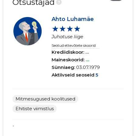
Otsustajad
?
Ahto Luhamäe
★★★★
Juhatuse liige
Seotud ettevõtete skoorid
Krediidiskoor:
...
Maineskoorid:
...
Sünniaeg:
03.07.1979
Aktiivseid seoseid
5
Mitmesugused koolitused
Ehitiste viimistlus
*