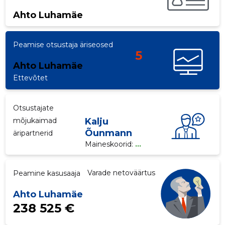
Ahto Luhamäe
Peamise otsustaja äriseosed
5
Ahto Luhamäe
Ettevõtet
Otsustajate
mõjukaimad
Kalju
Õunmann
äripartnerid
Maineskoorid:
...
Varade netoväärtus
Peamine kasusaaja
Ahto Luhamäe
238 525 €