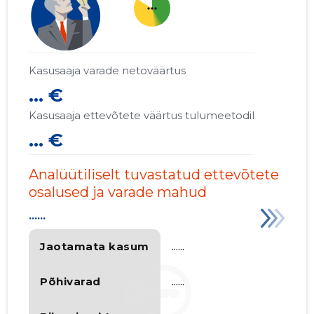
more_horiz
Kasusaaja varade netoväärtus
... €
Kasusaaja ettevõtete väärtus tulumeetodil
... €
Analüütiliselt tuvastatud ettevõtete
osalused ja varade mahud
......
Jaotamata kasum
......
Põhivarad
......