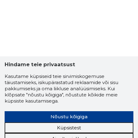
Hindame teie privaatsust
Kasutame küpsiseid teie sirvimiskogemuse
täiustamiseks, isikupärastatud reklaamide või sisu
pakkumiseks ja oma liikluse analüüsimiseks. Kui
klõpsate "nõustu kõigiga", nõustute kõikide meie
küpsiste kasutamisega.
DICIERA 
Usaldusv
Nõustu kõigiga
Küpsistest