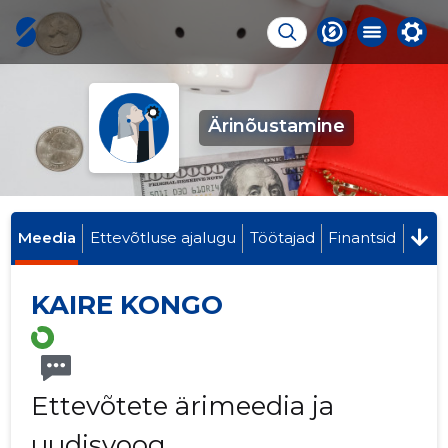
Ärinõustamine
Meedia
Ettevõtluse ajalugu
Töötajad
Finantsid
KAIRE KONGO
Ettevõtete ärimeedia ja
uudisvoog