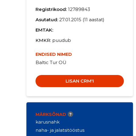
Registrikood:
12789843
Asutatud:
27.01.2015 (11 aastat)
EMTAK:
KMKR
puudub
ENDISED NIMED
Baltic Tur OÜ
LISAN CRM'I
MÄRKSÕNAD
?
karusnahk
naha- ja jalatsitööstus