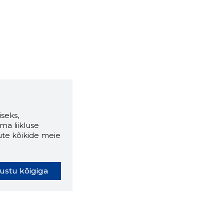
seks,
ma liikluse
ute kõikide meie
ustu kõigiga