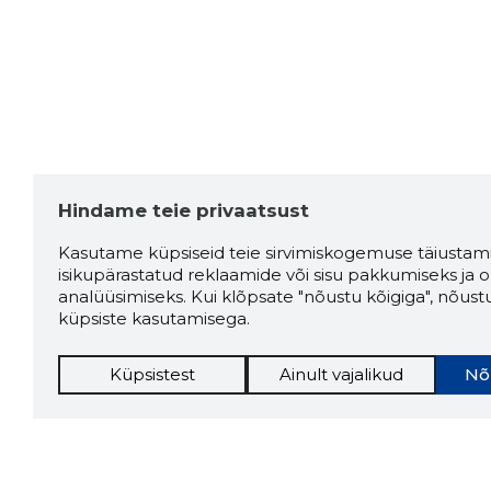
Hindame teie privaatsust
Kasutame küpsiseid teie sirvimiskogemuse täiustami
isikupärastatud reklaamide või sisu pakkumiseks ja o
analüüsimiseks. Kui klõpsate "nõustu kõigiga", nõust
küpsiste kasutamisega.
Küpsistest
Ainult vajalikud
Nõ