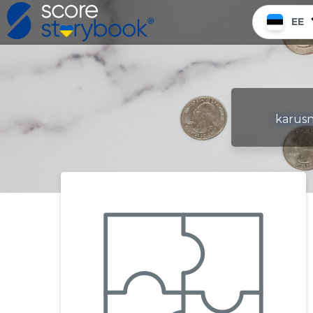
EE
karusn