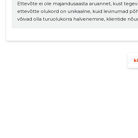
Ettevõte ei ole majandusaasta aruannet, kust tegev
ettevõtte olukord on unikaalne, kuid levinumad põ
võivad olla turuolukorra halvenemine, klientide nõu
kõ