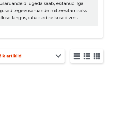
usaruandeid lugeda saab, esitanud. Iga
hjused tegevusaruande mitteesitamiseks
dluse langus, rahalised raskused vms.
ik artiklid