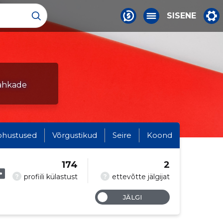
SISENE
nahkade
ohustused
Võrgustikud
Seire
Koond
174
2
?
?
profiili külastust
ettevõtte jälgijat
JÄLGI