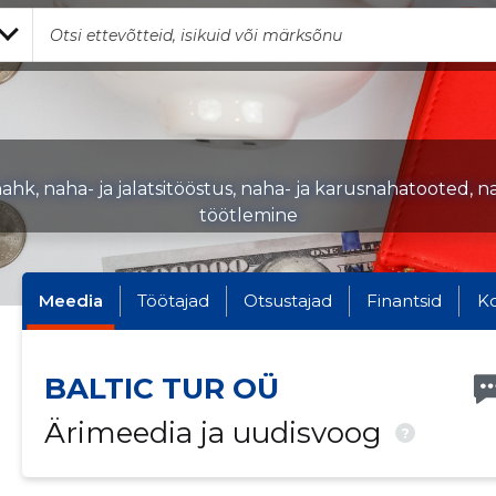
ahk, naha- ja jalatsitööstus, naha- ja karusnahatooted, 
töötlemine
Meedia
Töötajad
Otsustajad
Finantsid
K
BALTIC TUR OÜ
Ärimeedia ja uudisvoog
?