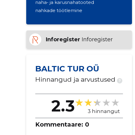
naha- ja karusnahatooted
nahkade töötlemine
Inforegister
Inforegister
BALTIC TUR OÜ
Hinnangud ja arvustused
?
2.3
3 hinnangut
Kommentaare:
0