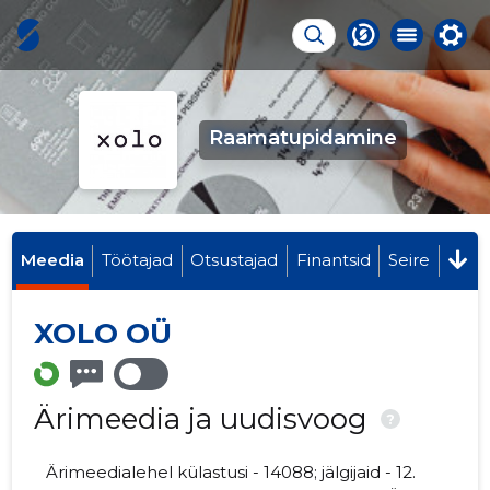
Raamatupidamine
Meedia
Töötajad
Otsustajad
Finantsid
Seire
XOLO OÜ
Ärimeedia ja uudisvoog
?
Ärimeedialehel külastusi - 14088; jälgijaid - 12.