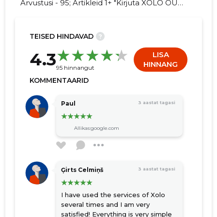
Arvustusi - 95; Artikleid 1+ "Kirjuta XOLO OÜ
kohta arvamuslugu!"
TEISED HINDAVAD
?
104
4.3
LISA
HINNANG
95 hinnangut
KOMMENTAARID
Paul
3 aastat tagasi
Allikas:google.com
Ģirts Celmiņš
3 aastat tagasi
I have used the services of Xolo
several times and I am very
satisfied! Everything is very simple