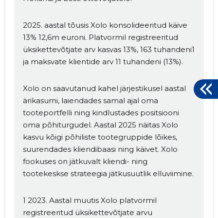
2025. aastal tõusis Xolo konsolideeritud käive
13% 12,6m euroni. Platvormil registreeritud
üksikettevõtjate arv kasvas 13%, 163 tuhandeni1
ja maksvate klientide arv 11 tuhandeni (13%).
Xolo on saavutanud kahel järjestikusel aastal
ärikasumi, laiendades samal ajal oma
tooteportfelli ning kindlustades positsiooni
oma põhiturgudel. Aastal 2025 näitas Xolo
kasvu kõigi põhiliste tootegruppide lõikes,
suurendades kliendibaasi ning käivet. Xolo
fookuses on jätkuvalt kliendi- ning
tootekeskse strateegia jätkusuutlik elluviimine.
1 2023. Aastal muutis Xolo platvormil
registreeritud üksikettevõtjate arvu