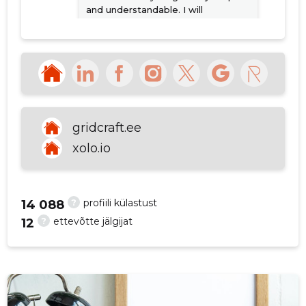
and understandable. I will
p
definitely use it again.
Allikas:google.com
Jaroslav
3 aastat tagasi
Petruštšak
gridcraft.ee
xolo.io
Allikas:google.com
?
profiili külastust
14 088
VAATA ROHKEM
?
ettevõtte jälgijat
12