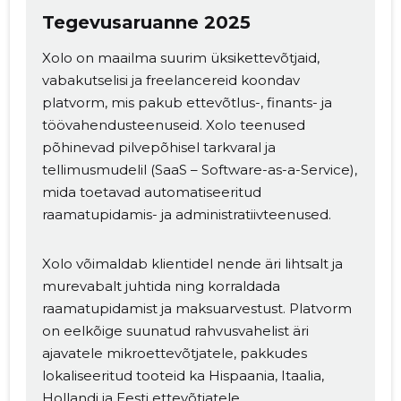
Tegevusaruanne 2025
Xolo on maailma suurim üksikettevõtjaid,
vabakutselisi ja freelancereid koondav
platvorm, mis pakub ettevõtlus-, finants- ja
töövahendusteenuseid. Xolo teenused
põhinevad pilvepõhisel tarkvaral ja
tellimusmudelil (SaaS – Software-as-a-Service),
mida toetavad automatiseeritud
raamatupidamis- ja administratiivteenused.
Xolo võimaldab klientidel nende äri lihtsalt ja
murevabalt juhtida ning korraldada
raamatupidamist ja maksuarvestust. Platvorm
on eelkõige suunatud rahvusvahelist äri
ajavatele mikroettevõtjatele, pakkudes
lokaliseeritud tooteid ka Hispaania, Itaalia,
Hollandi ja Eesti ettevõtjatele.