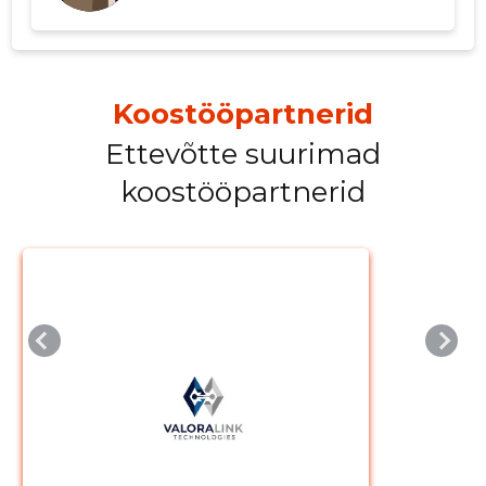
Muuda pildi
Koostööpartnerid
kirjeldust
Ettevõtte suurimad
koostööpartnerid
MUUDA