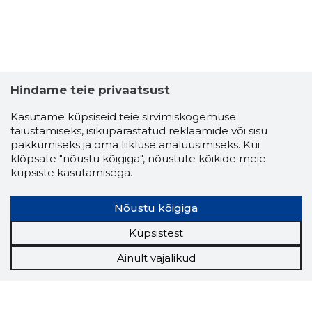
Hindame teie privaatsust
Kasutame küpsiseid teie sirvimiskogemuse
täiustamiseks, isikupärastatud reklaamide või sisu
pakkumiseks ja oma liikluse analüüsimiseks. Kui
klõpsate "nõustu kõigiga", nõustute kõikide meie
küpsiste kasutamisega.
Nõustu kõigiga
Küpsistest
Ainult vajalikud