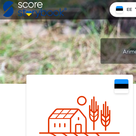
EE
Ärimee