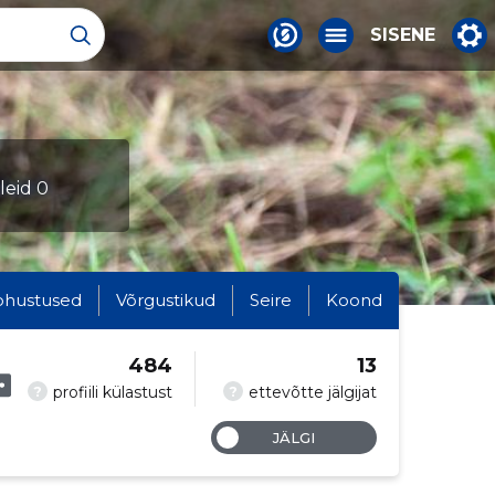
SISENE
kleid 0
ohustused
Võrgustikud
Seire
Koond
484
13
?
?
profiili külastust
ettevõtte jälgijat
JÄLGI