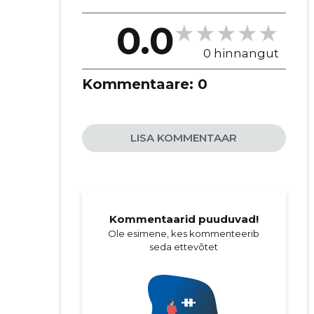
0.0
0 hinnangut
Kommentaare:
0
LISA KOMMENTAAR
Kommentaarid puuduvad!
Ole esimene, kes kommenteerib
seda ettevõtet