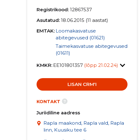
Registrikood:
12867537
Asutatud:
18.06.2015 (11 aastat)
EMTAK:
Loomakasvatuse
abitegevused (01621)
Taimekasvatuse abitegevused
(01611)
KMKR:
EE101801357
(lõpp 21.02.24)
LISAN CRM'I
?
KONTAKT
Juriidiline aadress
Rapla maakond, Rapla vald, Rapla
linn, Kuusiku tee 6