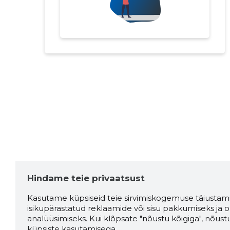
Hindame teie privaatsust
Kasutame küpsiseid teie sirvimiskogemuse täiustami
isikupärastatud reklaamide või sisu pakkumiseks ja o
analüüsimiseks. Kui klõpsate "nõustu kõigiga", nõust
küpsiste kasutamisega.