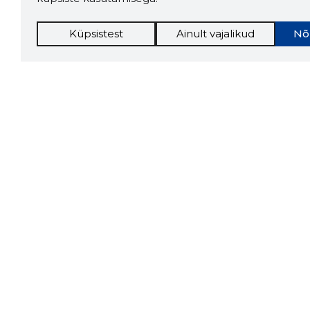
Küpsistest
Ainult vajalikud
Nõ
Storybo
Storybook
firma v
kui usa