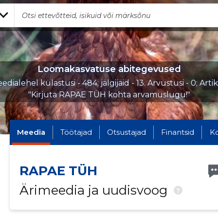
Loomakasvatuse abitegevused
dialehel külastusi - 484; jälgijaid - 13. Arvustusi - 0; Arti
"Kirjuta RAPAE TÜH kohta arvamuslugu!"
Meedia
Töötajad
Otsustajad
Finantsid
K
RAPAE TÜH
Ärimeedia ja uudisvoog
?