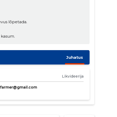
vus lõpetada.
d kasum.
Juhatus
Likvideerija
farmer@gmail.com