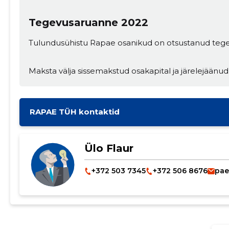
Tegevusaruanne 2022
Tulundusühistu Rapae osanikud on otsustanud tege
Maksta välja sissemakstud osakapital ja järelejäänu
RAPAE TÜH kontaktid
Ülo Flaur
+372 503 7345
+372 506 8676
pae