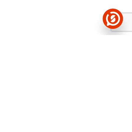
Näed helistaja tausta!
Storybooki Äpp toob
Sinuni
OTSEKONTAKTID
400 000 Eesti
ettevõtte ja isikute kohta (juhid, ametnikud).