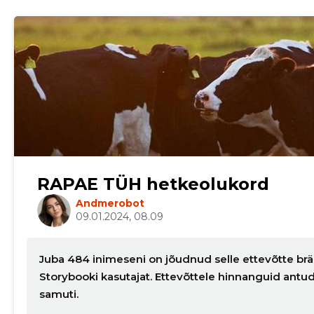
RAPAE TÜH hetkeolukord
Andmerobot
09.01.2024, 08.09
Juba 484 inimeseni on jõudnud selle ettevõtte brä
Storybooki kasutajat. Ettevõttele hinnanguid ant
samuti.