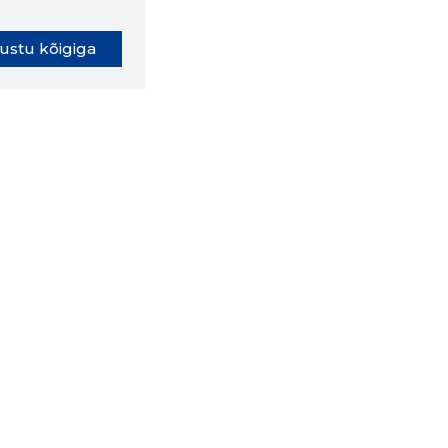
ustu kõigiga
oki laiendus ütleb Sulle, mis
eebilehel Sa parajasti viibid ja
ldusväärne see firma täna on.