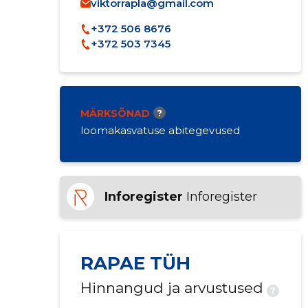
viktorrapla@gmail.com
+372 506 8676
+372 503 7345
MÄRKSÕNAD
?
loomakasvatuse abitegevused
Inforegister
Inforegister
RAPAE TÜH
Hinnangud ja arvustused
?