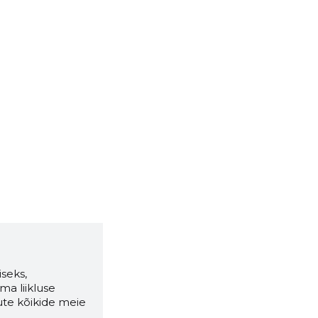
seks,
ma liikluse
ute kõikide meie