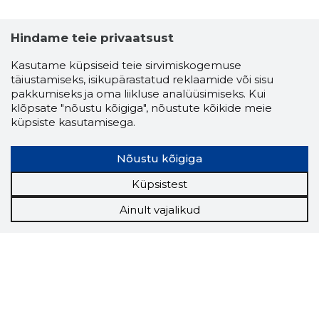
Hindame teie privaatsust
Kasutame küpsiseid teie sirvimiskogemuse
täiustamiseks, isikupärastatud reklaamide või sisu
pakkumiseks ja oma liikluse analüüsimiseks. Kui
klõpsate "nõustu kõigiga", nõustute kõikide meie
küpsiste kasutamisega.
Nõustu kõigiga
Küpsistest
Ainult vajalikud