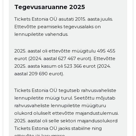
своих обязательств.
Tegevusaruanne 2025
Allikas:google.com
Tickets Estonia OÜ asutati 2015. aasta juulis.
Ettevõtte peamiseks tegevusalaks on
lennupiletite vahendus.
VAATA ROHKEM
2025. aastal oli ettevõtte müügitulu 495 455
eurot (2024. aastal 627 467 eurot). Ettevõtte
2025. aasta kasum oli 523 366 eurot (2024.
aastal 209 690 eurot).
Tickets Estonia OÜ tegutseb rahvusvaheliste
lennupiletite müügi turul. Seetõttu mõjutab
rahvusvaheliste lennupiletite müügituru
olukord oluliselt ettevõtte majandustulemusi.
2025. aastal oli selle sektori majandusolukord
Tickets Estonia OÜ jaoks stabiilne ning
ettevõte jäi kasumisse.