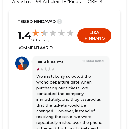
Arvustusi - 56; Artikleid 1+ "Kirjuta TICKETS
ESTONIA OÜ kohta arvamuslugu!"
TEISED HINDAVAD
?
60
1.4
LISA
HINNANG
56 hinnangut
KOMMENTAARID
niina knjajeva
10 kuud tagasi
We mistakenly selected the
wrong departure date when
purchasing our tickets. We
contacted the company
immediately, and they assured us
that the tickets would be
changed. However, instead of
resolving the issue, we were
repeatedly misled over the phone.
In the end, both our tickets and