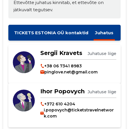
Ettevõtte juhatus kinnitab, et ettevõte on
Muuda pildi
jätkuvalt tegutsev.
kirjeldust
TICKETS ESTONIA OÜ kontaktid
Juhatus
Sergii Kravets
Juhatuse liige
+38 06 7341 8983
pinglove.net@gmail.com
MUUDA
Ihor Popovych
Juhatuse liige
+372 610 4204
i.popovych@ticketstravelnetwor
k.com