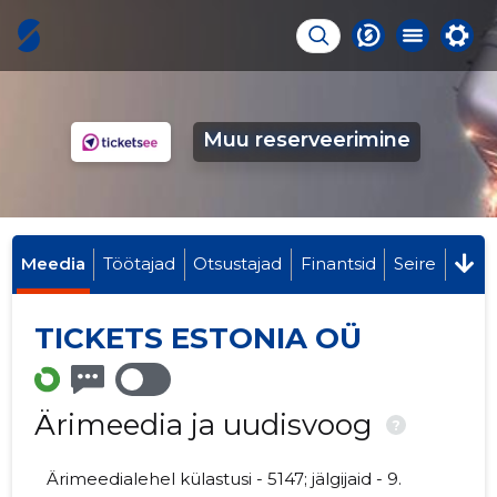
Muu reserveerimine
Meedia
Töötajad
Otsustajad
Finantsid
Seire
TICKETS ESTONIA OÜ
Ärimeedia ja uudisvoog
?
Ärimeedialehel külastusi - 5147; jälgijaid - 9.