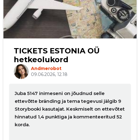
билета. Посредники/ паразиты
продав бронь дальше не хотят
ничем помогать клиентам. С ними
проблем больше чем купить
билеты у перевозчика чем у
посредника.
TICKETS ESTONIA OÜ
hetkeolukord
Anatoli Pogudin
2 aastat tagasi
Andmerobot
09.06.2026, 12.18
Приобретал билет, деньги
вначале за резервировали,
пришло письмо, чтобы я должен
Juba 5147 inimeseni on jõudnud selle
доплатил за билет, т.к он якобы
подорожал… я отказался по
ettevõtte bränding ja tema tegevusi jälgib 9
телефону, а торговая точка из
Storybooki kasutajat. Keskmiselt on ettevõtet
состояния брони перевела
hinnatud 1,4 punktiga ja kommenteeritud 52
платеж себе на счет. Ни денег
korda.
ни билета, обратился в банк для
оформления чарджбека.
Контора, которая не выполняет