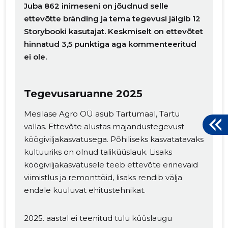
Juba 862 inimeseni on jõudnud selle
ettevõtte bränding ja tema tegevusi jälgib 12
Storybooki kasutajat. Keskmiselt on ettevõtet
hinnatud 3,5 punktiga aga kommenteeritud
ei ole.
Tegevusaruanne 2025
Mesilase Agro OÜ asub Tartumaal, Tartu
vallas. Ettevõte alustas majandustegevust
köögiviljakasvatusega. Põhiliseks kasvatatavaks
kultuuriks on olnud taliküüslauk. Lisaks
köögiviljakasvatusele teeb ettevõte erinevaid
viimistlus ja remonttöid, lisaks rendib välja
endale kuuluvat ehitustehnikat.
2025. aastal ei teenitud tulu küüslaugu