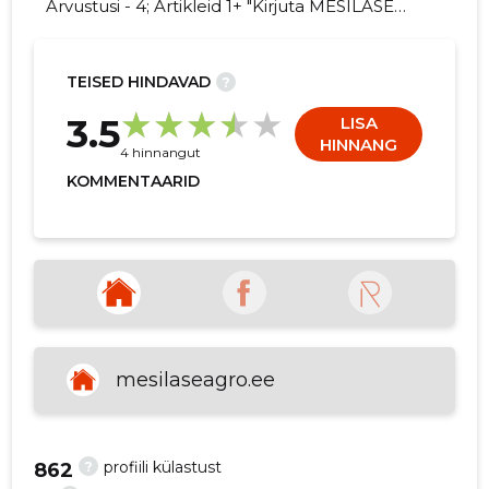
Arvustusi - 4; Artikleid 1+ "Kirjuta MESILASE
AGRO OÜ kohta arvamuslugu!"
TEISED HINDAVAD
?
9
3.5
LISA
HINNANG
4 hinnangut
KOMMENTAARID
mesilaseagro.ee
?
profiili külastust
862