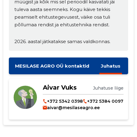
müügist ja kõik mis sel perioodil kasvatati jäi
tuleva aasta seemneks. Kogu käive tekkis
peamiselt ehitustegevusest, väike osa tuli
põllumaa rendist ja ehitustehnika rendist.
2026. aastal jätkatakse samas valdkonnas.
MESILASE AGRO OÜ kontaktid
Juhatus
Muuda pildi
Aivar Vuks
Juhatuse liige
kirjeldust
+372 5342 0398
+372 5384 0097
aivar@mesilaseagro.ee