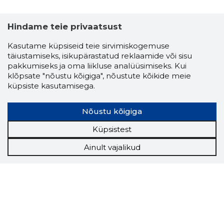
Hindame teie privaatsust
Kasutame küpsiseid teie sirvimiskogemuse
täiustamiseks, isikupärastatud reklaamide või sisu
pakkumiseks ja oma liikluse analüüsimiseks. Kui
klõpsate "nõustu kõigiga", nõustute kõikide meie
küpsiste kasutamisega.
Nõustu kõigiga
Küpsistest
Ainult vajalikud