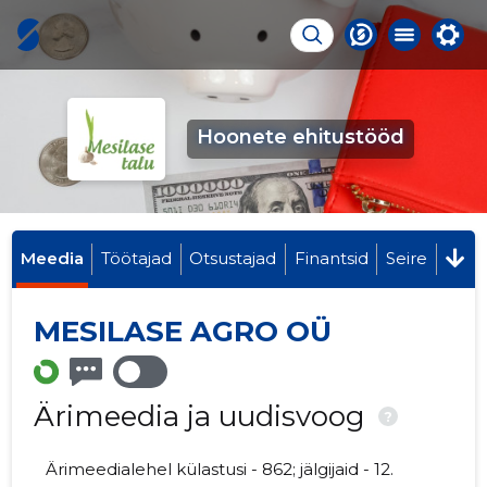
Hoonete ehitustööd
Meedia
Töötajad
Otsustajad
Finantsid
Seire
MESILASE AGRO OÜ
Ärimeedia ja uudisvoog
?
Ärimeedialehel külastusi - 862; jälgijaid - 12.