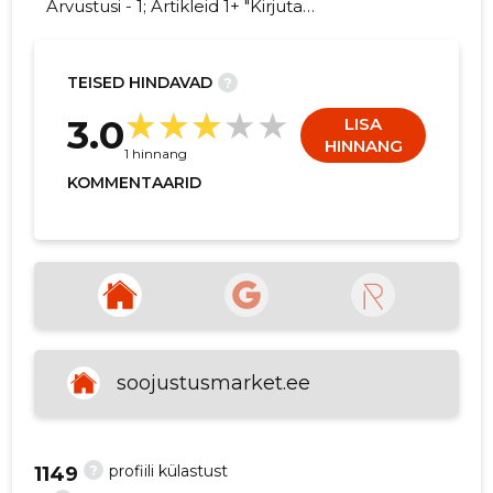
Arvustusi - 1; Artikleid 1+ "Kirjuta
SOOJUSTUSMARKET OÜ kohta
arvamuslugu!"
TEISED HINDAVAD
?
11
3.0
LISA
HINNANG
1 hinnang
KOMMENTAARID
soojustusmarket.ee
?
profiili külastust
1149