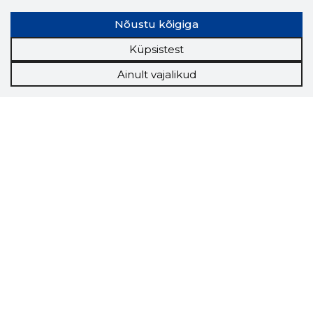
Nõustu kõigiga
Küpsistest
Ainult vajalikud
Storybook
Chrome laiendus