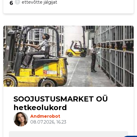
?
ettevõtte jälgijat
6
p
SOOJUSTUSMARKET OÜ
hetkeolukord
Andmerobot
08.07.2026, 16.23