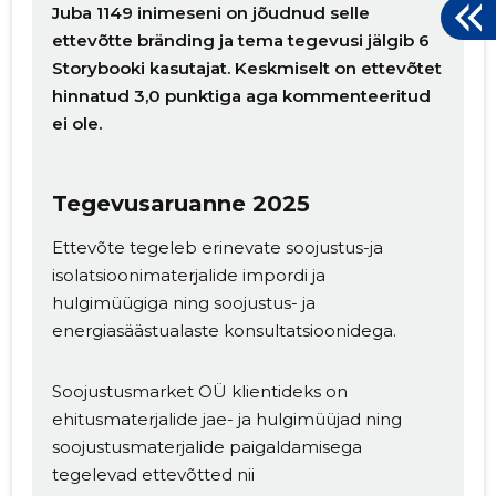
Juba 1149 inimeseni on jõudnud selle
ettevõtte bränding ja tema tegevusi jälgib 6
Storybooki kasutajat. Keskmiselt on ettevõtet
hinnatud 3,0 punktiga aga kommenteeritud
ei ole.
Tegevusaruanne 2025
Ettevõte tegeleb erinevate soojustus-ja
isolatsioonimaterjalide impordi ja
hulgimüügiga ning soojustus- ja
energiasäästualaste konsultatsioonidega.
Soojustusmarket OÜ klientideks on
ehitusmaterjalide jae- ja hulgimüüjad ning
Muuda pildi
soojustusmaterjalide paigaldamisega
kirjeldust
tegelevad ettevõtted nii