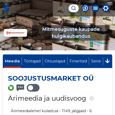
Mitmesuguste kaupade
hulgikaubandus
Meedia
Töötajad
Otsustajad
Finantsid
Seire
SOOJUSTUSMARKET OÜ
Ärimeedia ja uudisvoog
?
Ärimeedialehel külastusi - 1149; jälgijaid - 6.