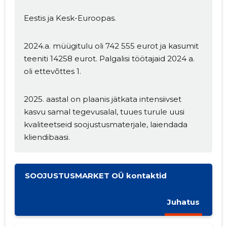
Eestis ja Kesk-Euroopas.
2024.a. müügitulu oli 742 555 eurot ja kasumit
teeniti 14258 eurot. Palgalisi töötajaid 2024 a.
oli ettevõttes 1.
2025. aastal on plaanis jätkata intensiivset
MUUDA
kasvu samal tegevusalal, tuues turule uusi
kvaliteetseid soojustusmaterjale, laiendada
kliendibaasi.
SOOJUSTUSMARKET OÜ kontaktid
Juhatus