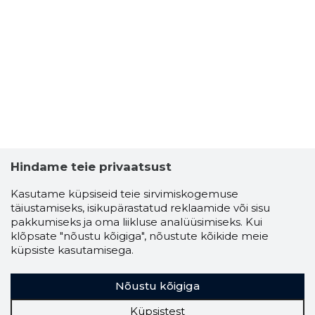
Hindame teie privaatsust
Kasutame küpsiseid teie sirvimiskogemuse
täiustamiseks, isikupärastatud reklaamide või sisu
pakkumiseks ja oma liikluse analüüsimiseks. Kui
klõpsate "nõustu kõigiga", nõustute kõikide meie
küpsiste kasutamisega.
Nõustu kõigiga
Küpsistest