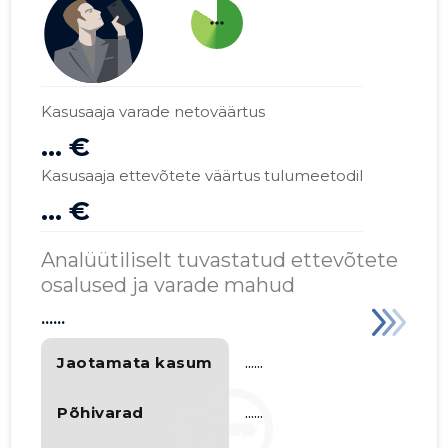
more_horiz
Kasusaaja varade netoväärtus
... €
Kasusaaja ettevõtete väärtus tulumeetodil
... €
Analüütiliselt tuvastatud ettevõtete
osalused ja varade mahud
......
Jaotamata kasum
......
Põhivarad
......