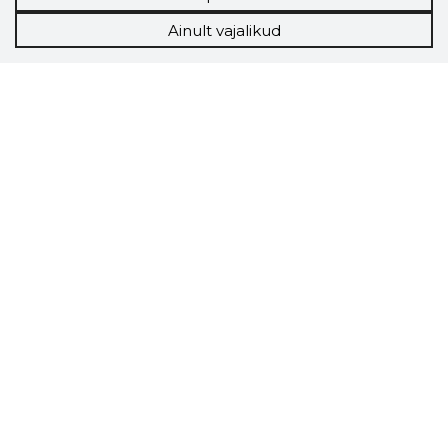
Ainult vajalikud
Storybook
Chrome laiendus
Storybooki laiendus ütleb Sulle, mis firma
veebilehel Sa parajasti viibid ja kui usaldusväärne
see firma täna on.
LAADI LAIENDUS ALLA