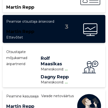
Martin Repp
p
Peamise otsustaja äriseosed
3
Martin Repp
Ettevõtet
Otsustajate
mõjukaimad
Rolf
Maasikas
äripartnerid
Maineskoorid:
...
Dagny Repp
Maineskoorid:
...
Varade netoväärtus
Peamine kasusaaja
Martin Repp