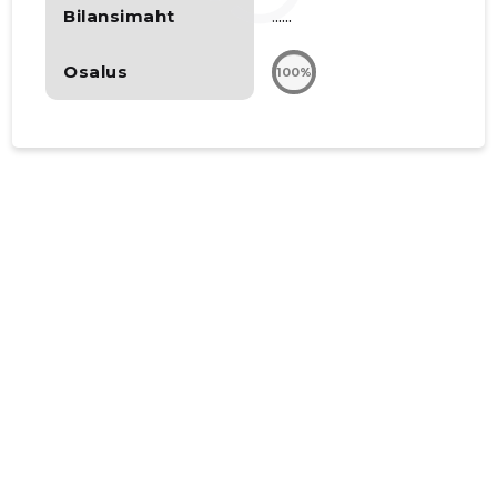
Bilansimaht
......
Osalus
100%