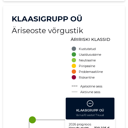
KLAASIGRUPP OÜ
Äriseoste võrgustik
ÄRIRISKI KLASSID
Kustutatud
Usaldusväärne
Neutraalne
Piiripealne
Problemaatiline
Riskantne
Ajalooline seos
Aktiivne seos
käibe suurus
võla suurus
Seoste laiendamine