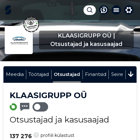
KLAASIGRUPP OÜ |
Otsustajad ja kasusaajad
Meedia
Töötajad
Otsustajad
Finantsid
Seire
KLAASIGRUPP OÜ
Otsustajad ja kasusaajad
?
profiili külastust
137 276