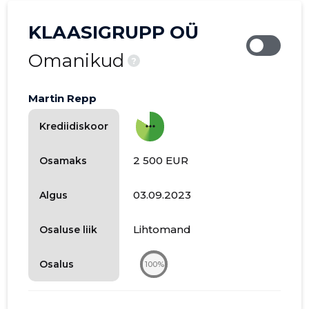
KLAASIGRUPP OÜ
Omanikud
?
Martin Repp
more_horiz
Krediidiskoor
2 500 EUR
Osamaks
03.09.2023
Algus
Lihtomand
Osaluse liik
Osalus
100%