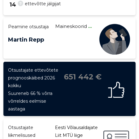
?
ettevõtte jälgijat
14
Maineskoorid
...
Peamine otsustaja
23
Martin Repp
Otsustajate ettevõtete
651 442 €
prognooskäibed 2026
kokku
Suureneb 66 % võrra
võrreldes eelmise
aastaga
Otsustajate
Eesti Võlausaldajate
liikmelisused
Liit MTÜ liige