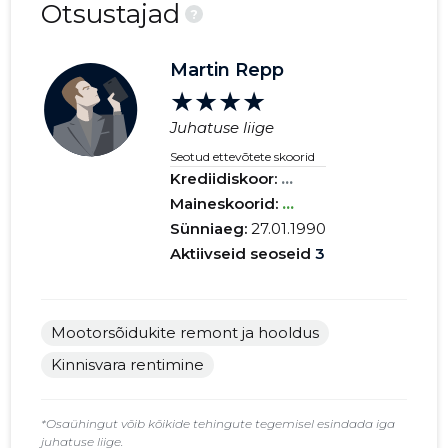
Otsustajad
?
Martin Repp
★★★★
Juhatuse liige
Seotud ettevõtete skoorid
Krediidiskoor:
...
Maineskoorid:
...
Sünniaeg:
27.01.1990
Aktiivseid seoseid
3
Mootorsõidukite remont ja hooldus
Kinnisvara rentimine
*Osaühingut võib kõikide tehingute tegemisel esindada iga
juhatuse liige.