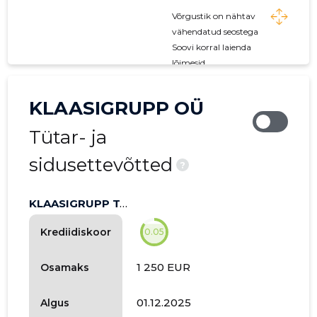
Võrgustik on nähtav
vähendatud seostega
Soovi korral laienda
lõimesid
KLAASIGRUPP OÜ
Tütar- ja
sidusettevõtted
?
KLAASIGRUPP TALLINN OÜ
Krediidiskoor
0.05
1 250 EUR
Osamaks
01.12.2025
Algus