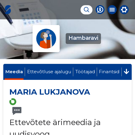
Hambaravi
Meedia
Ettevõtluse ajalugu
Töötajad
Finantsid
MARIA LUKJANOVA
Ettevõtete ärimeedia ja
uudisvoog