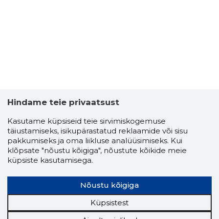
Hindame teie privaatsust
MARIA L
Usaldusv
Kasutame küpsiseid teie sirvimiskogemuse
täiustamiseks, isikupärastatud reklaamide või sisu
pakkumiseks ja oma liikluse analüüsimiseks. Kui
klõpsate "nõustu kõigiga", nõustute kõikide meie
küpsiste kasutamisega.
Nõustu kõigiga
Küpsistest