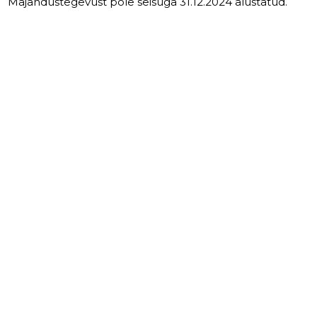
Majandustegevust pole seisuga 31.12.2024 alustatud.