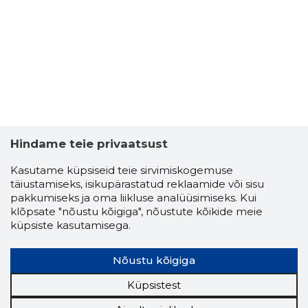
Hindame teie privaatsust
Kasutame küpsiseid teie sirvimiskogemuse
täiustamiseks, isikupärastatud reklaamide või sisu
pakkumiseks ja oma liikluse analüüsimiseks. Kui
ELEPETS
klõpsate "nõustu kõigiga", nõustute kõikide meie
Usaldusv
küpsiste kasutamisega.
Nõustu kõigiga
Küpsistest