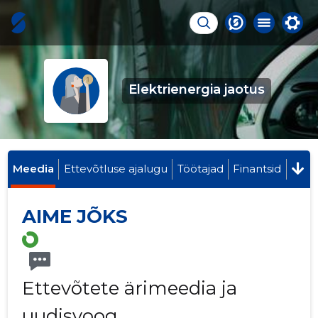
Elektrienergia jaotus
Meedia
Ettevõtluse ajalugu
Töötajad
Finantsid
AIME JÕKS
Ettevõtete ärimeedia ja
uudisvoog