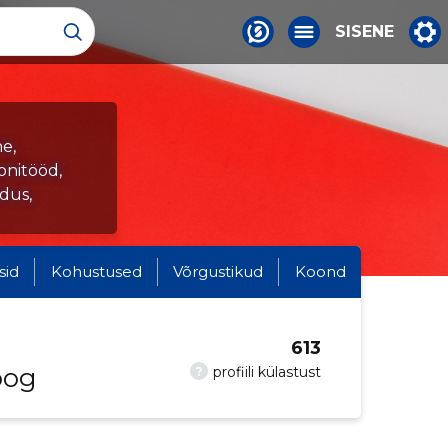
SISENE
e,
onitööd,
dus,
sid
Kohustused
Võrgustikud
Koond
613
oog
?
profiili külastust