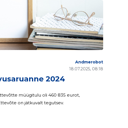
Andmerobot
18.07.2025, 08:18
usaruanne 2024
uandeaasta lõppes kahjumiga summas 23 207 eurot. Ettevõte on jätkuvalt tegutsev.