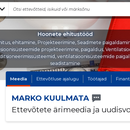
Hoonete ehitustööd
hitus, ehitamine, Projekteerimine, Seadmete paigaldamin
tsioonisüsteemide projekteerimine, paigaldus, Ventilatsio
ditsioneerimissüsteemid, ventilatsioonisüsteemide paigal
seadistamine
Meedia
Ettevõtluse ajalugu
Töötajad
Finant
MARKO KUULMATA
Ettevõtete ärimeedia ja uudisv