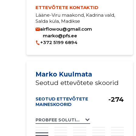
ETTEVÕTETE KONTAKTID
Lääne-Viru maakond, Kadrina vald,
Salda küla, Madikse
airflowou@gmail.com
marko@pfs.ee
+372 5199 6894
Marko Kuulmata
Seotud ettevõtete skoorid
-274
SEOTUD ETTEVÕTETE
MAINESKOORID
PROBFEE SOLUTIONS OÜ