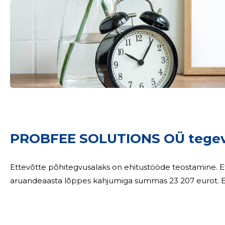
PROBFEE SOLUTIONS OÜ tegev
Ettevõtte põhitegvusalaks on ehitustööde teostamine. Ettevõtte müügitulu oli 460 835 eurot,
ar