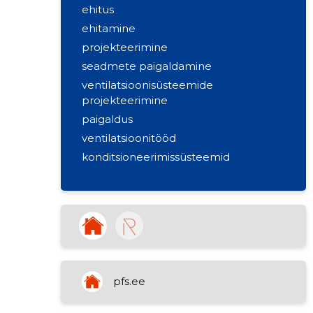
ehitus
ehitamine
projekteerimine
seadmete paigaldamine
ventilatsioonisüsteemide
projekteerimine
paigaldus
ventilatsioonitööd
konditsioneerimissüsteemid
ventilatsioonisüsteemide paigaldus
seadistamine
hoonete ehitustööd
pfs.ee