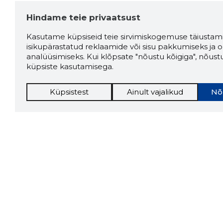
Hindame teie privaatsust
Kasutame küpsiseid teie sirvimiskogemuse täiustami
isikupärastatud reklaamide või sisu pakkumiseks ja o
analüüsimiseks. Kui klõpsate "nõustu kõigiga", nõust
küpsiste kasutamisega.
Küpsistest
Ainult vajalikud
Nõ