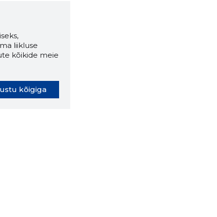
seks,
ma liikluse
ute kõikide meie
ustu kõigiga