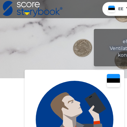
EE
e
Ventila
kon