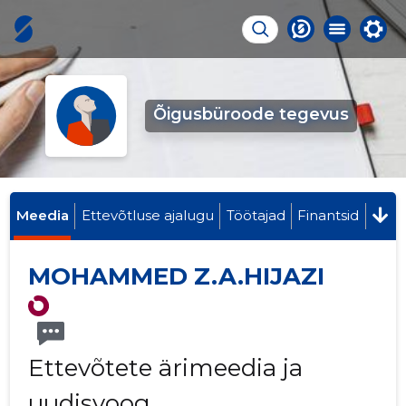
Õigusbüroode tegevus
Meedia
Ettevõtluse ajalugu
Töötajad
Finantsid
MOHAMMED Z.A.HIJAZI
Ettevõtete ärimeedia ja
uudisvoog