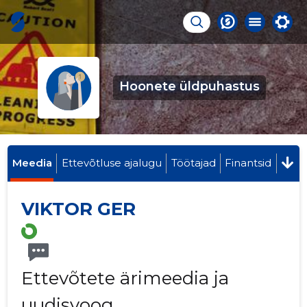
Hoonete üldpuhastus
Meedia
Ettevõtluse ajalugu
Töötajad
Finantsid
VIKTOR GER
Ettevõtete ärimeedia ja
uudisvoog