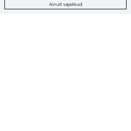
Ainult vajalikud
Storybook
Chrome laiendus
Storybooki laiendus ütleb Sulle, mis firma
veebilehel Sa parajasti viibid ja kui usaldusväärne
see firma täna on.
LAADI LAIENDUS ALLA