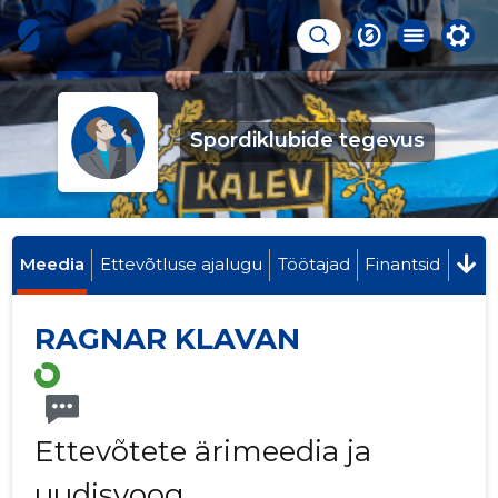
Spordiklubide tegevus
Meedia
Ettevõtluse ajalugu
Töötajad
Finantsid
RAGNAR KLAVAN
Ettevõtete ärimeedia ja
uudisvoog