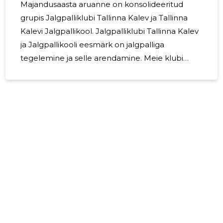
Majandusaasta aruanne on konsolideeritud
grupis Jalgpalliklubi Tallinna Kalev ja Tallinna
Kalevi Jalgpallikool. Jalgpalliklubi Tallinna Kalev
ja Jalgpallikooli eesmärk on jalgpalliga
tegelemine ja selle arendamine. Meie klubi
missiooniks on pakkuda kõikidele kalevlastele
võimalust areneda nii füüsiliselt, vaimselt kui ka
emotsionaalselt unustamata ära oma isikupära.
Peame oluliseks julgustada kalevlasi hoolitsema
lisaks oma füüsilisele tervisele ka vaimse tervise
eest. Peamine tegevus on
esindusvõistkondadele treeningute ja mängude
korraldamine ning eesmärgiks on osaleda Eesti
27