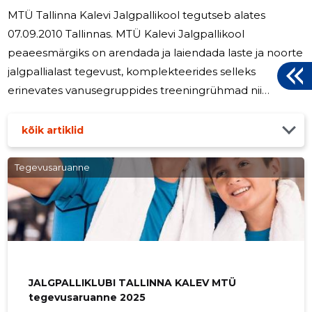
MTÜ Tallinna Kalevi Jalgpallikool tegutseb alates
07.09.2010 Tallinnas. MTÜ Kalevi Jalgpallikool
peaeesmärgiks on arendada ja laiendada laste ja noorte
jalgpallialast tegevust, komplekteerides selleks
erinevates vanusegruppides treeningrühmad nii
poistele kui tüdrukutele, viies nendele läbi igapäevaseid
treeninguid, osaledes Eesti noorte meistrivõistlustel ning
kõik artiklid
nii Eesti-sisestel kui rahvusvahelistel turniiridel. Olulisel
kohal on noortetreenerite pidev täiendõpe, mis tagab
Tegevusaruanne
heal tasemel noorte sirgumise, kes jõuavad nii
omaealiste Eesti noorte kui ka A-koondisesse, samuti
klubi
JALGPALLIKLUBI TALLINNA KALEV MTÜ
tegevusaruanne 2025