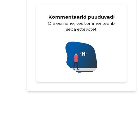
Kommentaarid puuduvad!
Ole esimene, kes kommenteerib
seda ettevõtet