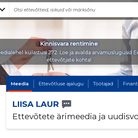
Kinnisvara rentimine
edialehel külastusi 272. Loe ja avalda arvamuslugusid Ee
ettevõtjate kohta!
Meedia
Ettevõtluse ajalugu
Töötajad
Finant
LIISA LAUR
Ettevõtete ärimeedia ja uudisv