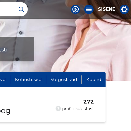
SISENE
sti
sid
Kohustused
Võrgustikud
Koond
272
oog
?
profiili külastust