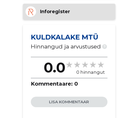
Inforegister
KULDKALAKE MTÜ
Hinnangud ja arvustused
?
0.0
0 hinnangut
Kommentaare:
0
LISA KOMMENTAAR