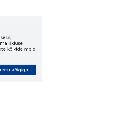
seks,
ma liikluse
ute kõikide meie
ustu kõigiga