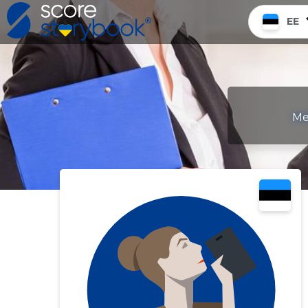
EE
Me