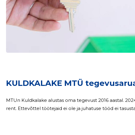
KULDKALAKE MTÜ tegevusaru
MTUn Kuldkalake alustas oma tegevust 2016 aastal. 2024 aastal oli ettevõtte põhitegevuseks ruumide
rent. Ettevõttel töötejaid ei ole ja juhatuse tööd ei tasust