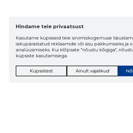
Hindame teie privaatsust
Kasutame küpsiseid teie sirvimiskogemuse täiustami
isikupärastatud reklaamide või sisu pakkumiseks ja o
analüüsimiseks. Kui klõpsate "nõustu kõigiga", nõust
küpsiste kasutamisega.
Küpsistest
Ainult vajalikud
Nõ