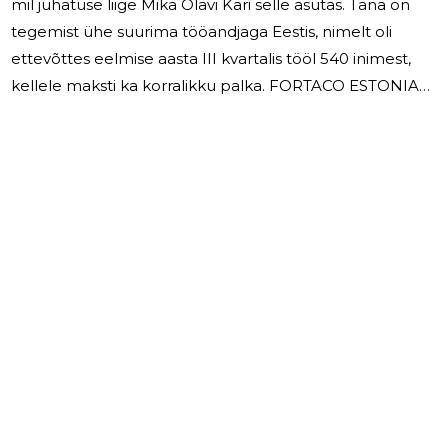
mil juhatuse liige Mika Olavi Kari selle asutas. Täna on
tegemist ühe suurima tööandjaga Eestis, nimelt oli
ettevõttes eelmise aasta III kvartalis tööl 540 inimest,
kellele maksti ka korralikku palka. FORTACO ESTONIA
OÜ valdkond on muude metallkonstruktsioonide ja
nende osade tootmine. Samas valdkonnas tegutseb
2019. aasta seisuga kokku 338 ettevõtet, mis annavad
tööd kokku 4 318 inimesele ja kogu valdkonna tänavune
käibeprognoos on nii umbes 452,25 miljonit eurot.
FORTACO ESTONIA OÜ käive moodustab turuosast 14
protsenti. FORTACO
4540