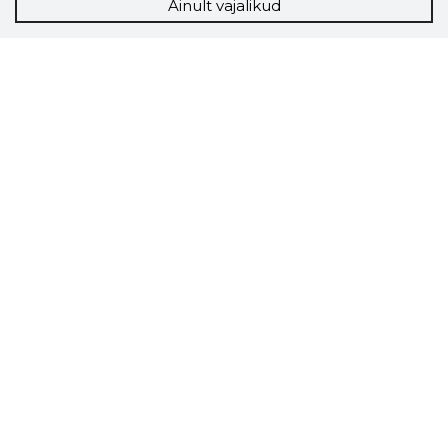
Ainult vajalikud
Storybook
Chrome laiendus
Storybooki laiendus ütleb Sulle, mis firma
veebilehel Sa parajasti viibid ja kui usaldusväärne
see firma täna on.
LAADI LAIENDUS ALLA