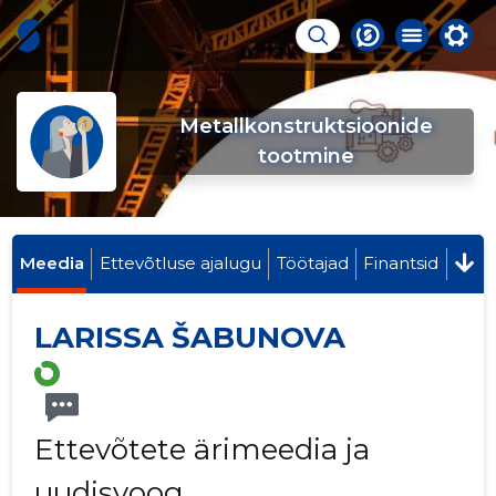
Metallkonstruktsioonide
tootmine
Meedia
Ettevõtluse ajalugu
Töötajad
Finantsid
LARISSA ŠABUNOVA
Ettevõtete ärimeedia ja
uudisvoog