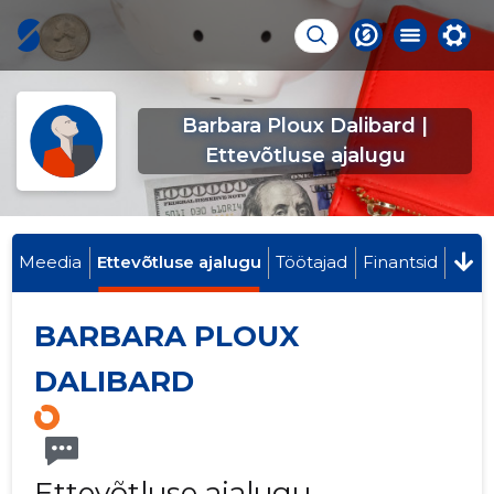
Barbara Ploux Dalibard |
Ettevõtluse ajalugu
Meedia
Ettevõtluse ajalugu
Töötajad
Finantsid
BARBARA PLOUX
DALIBARD
Ettevõtluse ajalugu