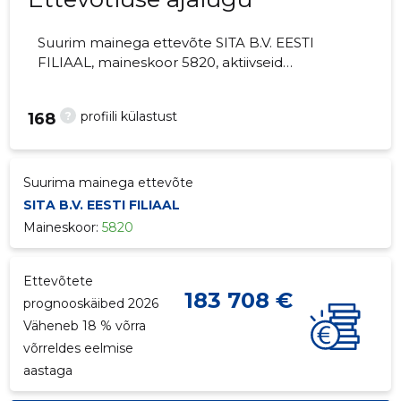
Suurim mainega ettevõte SITA B.V. EESTI
FILIAAL, maineskoor 5820, aktiivseid
äriseoseid 1. Arvutialased konsultatsioonid.
?
profiili külastust
168
Suurima mainega ettevõte
SITA B.V. EESTI FILIAAL
Maineskoor:
5820
Ettevõtete
183 708 €
prognooskäibed 2026
Väheneb 18 % võrra
võrreldes eelmise
aastaga