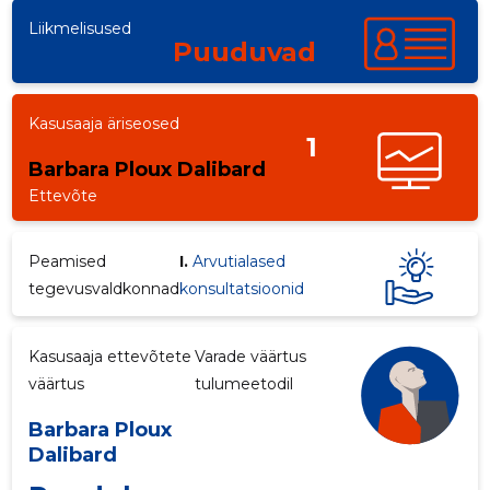
Liikmelisused
Puuduvad
Kasusaaja äriseosed
1
Barbara Ploux Dalibard
Ettevõte
Peamised
I.
Arvutialased
tegevusvaldkonnad
konsultatsioonid
Kasusaaja ettevõtete
Varade väärtus
väärtus
tulumeetodil
58
Barbara Ploux
Dalibard