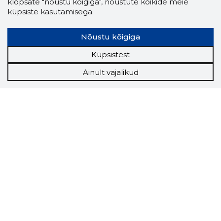
klõpsate "nõustu kõigiga", nõustute kõikide meie
küpsiste kasutamisega.
Nõustu kõigiga
Küpsistest
Ainult vajalikud
Storybook