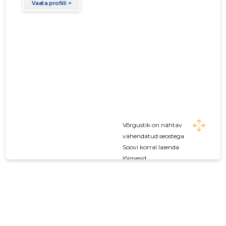
Võrgustik on nähtav
vähendatud seostega
Soovi korral laienda
lõimesid