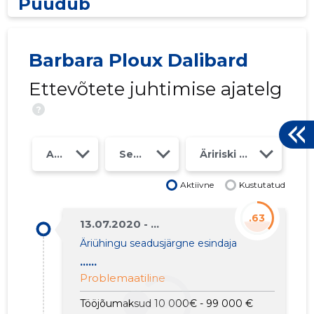
Puudub
Barbara Ploux Dalibard
Ettevõtete juhtimise ajatelg
?
Aasta
Seosed
Äririski klass
SITA B.V.
Aktiivne
Kustutatud
Problema
.63
13.07.2020 - ...
Äriühingu seadusjärgne esindaja
......
Problemaatiline
Tööjõumaksud 10 000€ - 99 000 €