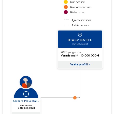
Piiripealne
Problemaatiline
Riskantne
Ajalooline seos
Aktiivne seos
käibe suurus
võla suurus
Seoste laiendamine