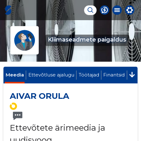
Kliimaseadmete paigaldus
Meedia
Ettevõtluse ajalugu
Töötajad
Finantsid
AIVAR ORULA
Ettevõtete ärimeedia ja
uudisvoog