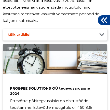
osakapitali veel viidud vastavusse 2026. aastal on
ettevõtte eesmärk suurendada müügitulu ning
kasutada teenitavat kasumit varasemate perioodide
kahjumi katmiseks.
kõik artiklid
Tegevusaruanne
PROBFEE SOLUTIONS OÜ tegevusaruanne
2024
Ettevõtte põhitegvusalaks on ehitustööde
teostamine. Ettevõtte müügitulu oli 460 835