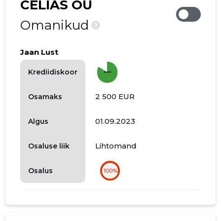
CELIAS OÜ
Omanikud
?
Jaan Lust
more_horiz
Krediidiskoor
2 500 EUR
Osamaks
01.09.2023
Algus
Lihtomand
Osaluse liik
Osalus
100%