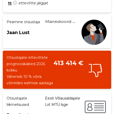
?
ettevõtte jälgijat
11
Maineskoorid
...
Peamine otsustaja
28
Jaan Lust
Otsustajate ettevõtete
413 414 €
prognooskäibed 2026
kokku
Väheneb 10 % võrra
võrreldes eelmise aastaga
Otsustajate
Eesti Võlausaldajate
liikmelisused
Liit MTÜ liige