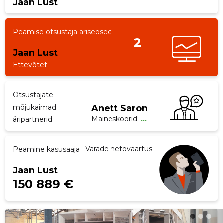
Jaan Lust
p
Peamise otsustaja äriseosed
2
Jaan Lust
Ettevõtet
Otsustajate
mõjukaimad
Anett Saron
Maineskoorid:
...
äripartnerid
Varade netoväärtus
Peamine kasusaaja
Jaan Lust
150 889 €