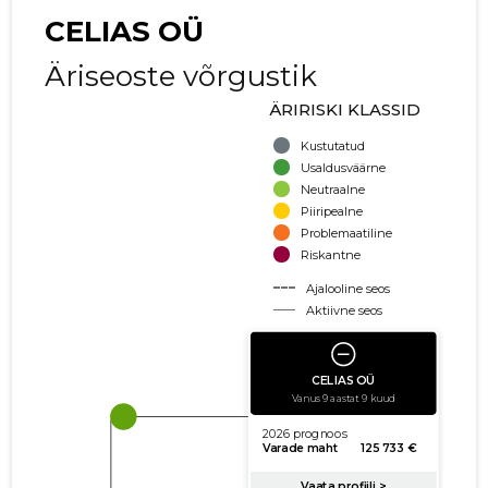
CELIAS OÜ
Äriseoste võrgustik
ÄRIRISKI KLASSID
Kustutatud
Usaldusväärne
Neutraalne
Piiripealne
Problemaatiline
Riskantne
Ajalooline seos
Aktiivne seos
käibe suurus
võla suurus
Seoste laiendamine