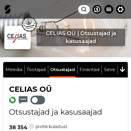
CELIAS OÜ | Otsustajad ja
kasusaajad
Meedia
Töötajad
Otsustajad
Finantsid
Seire
CELIAS OÜ
Otsustajad ja kasusaajad
?
profiili külastust
38 354