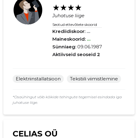
★★★★
Juhatuse liige
Seotud ettevõtete skoorid
Krediidiskoor:
...
Maineskoorid:
...
Sünniaeg:
09.06.1987
Aktiivseid seoseid
2
Elektriinstallatsioon
Tekstiili viimistlemine
*Osaühingut võib kõikide tehingute tegemisel esindada iga
juhatuse liige.
CELIAS OÜ