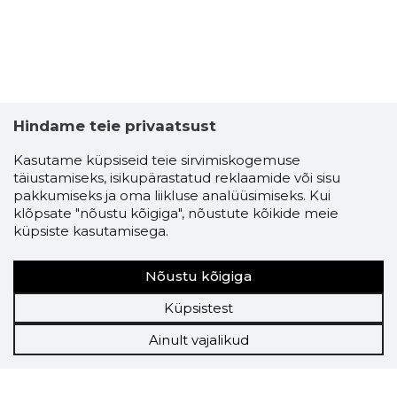
Hindame teie privaatsust
Kasutame küpsiseid teie sirvimiskogemuse
täiustamiseks, isikupärastatud reklaamide või sisu
pakkumiseks ja oma liikluse analüüsimiseks. Kui
klõpsate "nõustu kõigiga", nõustute kõikide meie
küpsiste kasutamisega.
Nõustu kõigiga
Küpsistest
Ainult vajalikud