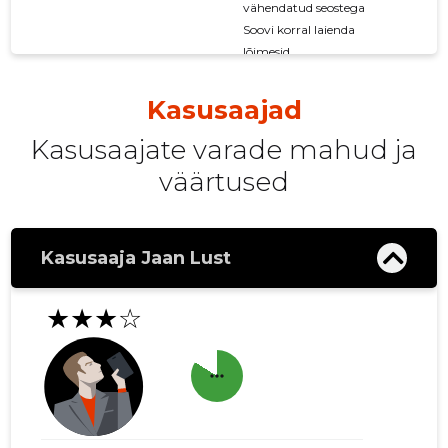
vähendatud seostega
Soovi korral laienda
lõimesid
Kasusaajad
Kasusaajate varade mahud ja
väärtused
Kasusaaja Jaan Lust
★★★☆
more_horiz