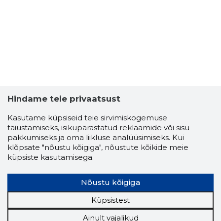
Usaldusv
Hindame teie privaatsust
Kasutame küpsiseid teie sirvimiskogemuse
täiustamiseks, isikupärastatud reklaamide või sisu
pakkumiseks ja oma liikluse analüüsimiseks. Kui
klõpsate "nõustu kõigiga", nõustute kõikide meie
küpsiste kasutamisega.
Nõustu kõigiga
Küpsistest
Ainult vajalikud