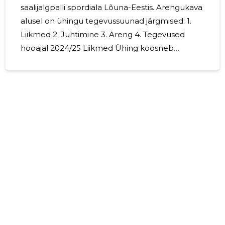
saalijalgpalli spordiala Lõuna-Eestis. Arengukava
alusel on ühingu tegevussuunad järgmised: 1.
Liikmed 2. Juhtimine 3. Areng 4. Tegevused
hooajal 2024/25 Liikmed Ühing koosneb
kolmest liikmest. MTÜ tööd korraldab 3-
liikmeline juhatus: Roman Gnibida, Rene Kolsar
ja Lehar Savikink Juhatuse volitused on
tähtajatud. Juhatuse tööd juhib Juhatuse
esimees Rene Kolsar. Palgalisi töötajaid ühingus
ei ole. Ühingu põhilised tegevusülesanded on:
Info vahetamine ja mängijate teavitamine.
Koostöö Eesti Jalgpalli Liiduga, teiste klubidega,
avaliku,