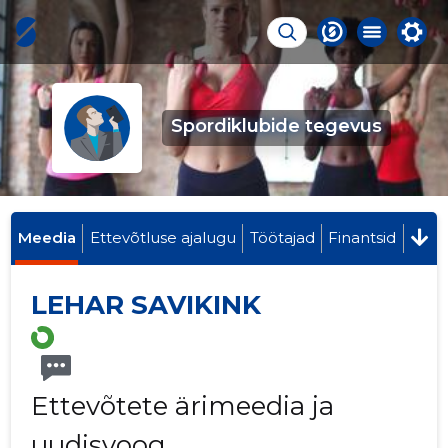
Spordiklubide tegevus
Meedia
Ettevõtluse ajalugu
Töötajad
Finantsid
LEHAR SAVIKINK
Ettevõtete ärimeedia ja
uudisvoog