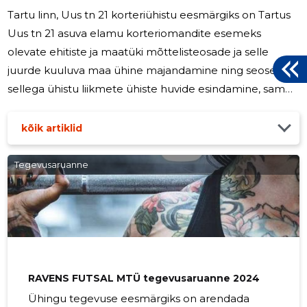
Tartu linn, Uus tn 21 korteriühistu eesmärgiks on Tartus
Uus tn 21 asuva elamu korteriomandite esemeks
olevate ehitiste ja maatüki mõttelisteosade ja selle
juurde kuuluva maa ühine majandamine ning seoses
sellega ühistu liikmete ühiste huvide esindamine, samuti
ühistu liikmetele seoses eluruumi kasutamisega
teenuste osutamine. Aruandeperioodil ühistul töötajaid
kõik artiklid
ei olnud, juhatusele tasu ei makstud.
Tegevusaruanne
RAVENS FUTSAL MTÜ tegevusaruanne 2024
Ühingu tegevuse eesmärgiks on arendada