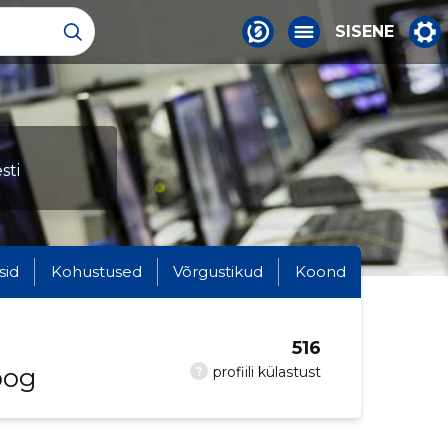
SISENE
sti
sid
Kohustused
Võrgustikud
Koond
516
oog
?
profiili külastust