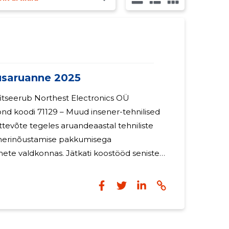
saruanne 2025
ifitseerub Northest Electronics OÜ
nd koodi 71129 – Muud insener-tehnilised
Ettevõte tegeles aruandeaastal tehniliste
enerinõustamise pakkumisega
ete valdkonnas. Jätkati koostööd seniste
 liikmed tegutsesid ilma töötasu või
dustulemused Ettevõtte
 aastal 8 580,92 eurot, võrreldes 2024.
uroga. Müügitulu vähenemine oli seotud