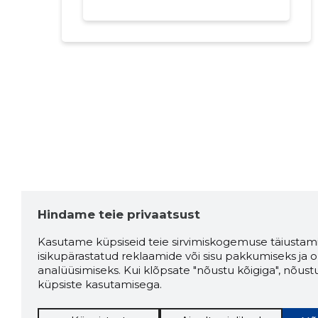
Hindame teie privaatsust
Kasutame küpsiseid teie sirvimiskogemuse täiustami
isikupärastatud reklaamide või sisu pakkumiseks ja o
analüüsimiseks. Kui klõpsate "nõustu kõigiga", nõust
küpsiste kasutamisega.