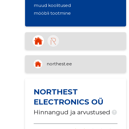
muud koolitused
mööbli tootmine
northest.ee
NORTHEST
ELECTRONICS OÜ
Hinnangud ja arvustused
?