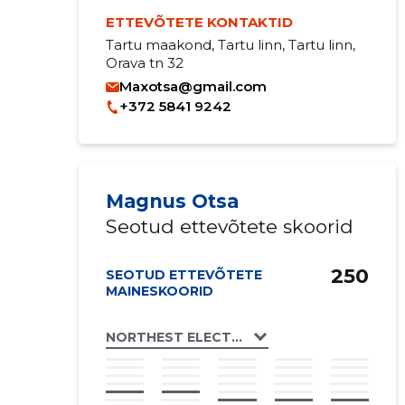
ETTEVÕTETE KONTAKTID
Tartu maakond, Tartu linn, Tartu linn,
Orava tn 32
Maxotsa@gmail.com
+372 5841 9242
Magnus Otsa
Seotud ettevõtete skoorid
250
SEOTUD ETTEVÕTETE
MAINESKOORID
NORTHEST ELECTRONICS OÜ