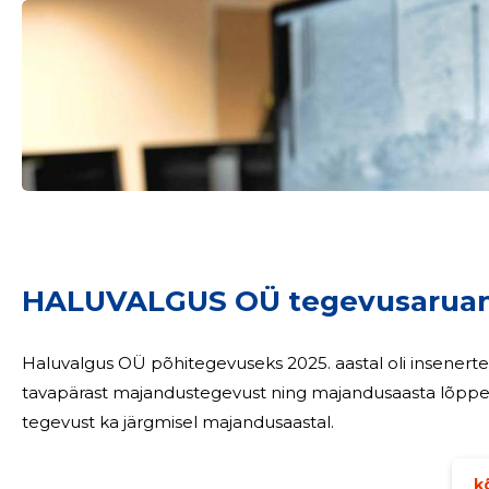
Sinu nimi
taar
HALUVALGUS OÜ tegevusaruan
Haluvalgus OÜ põhitegevuseks 2025. aastal oli insenerte
tavapärast majandustegevust ning majandusaasta lõppes
tegevust ka järgmisel majandusaastal.
kõ