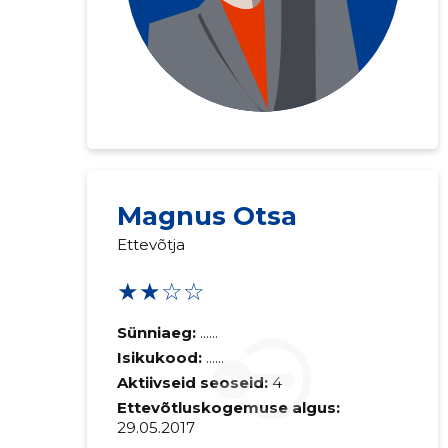
Saaja e-mail
Magnus Otsa
Ettevõtja
Sinu kommen
★★☆☆
Sünniaeg:
......
Isikukood:
......
Aktiivseid seoseid:
4
Ettevõtluskogemuse algus:
29.05.2017