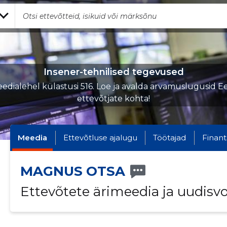
Insener-tehnilised tegevused
edialehel külastusi 516. Loe ja avalda arvamuslugusid Ee
ettevõtjate kohta!
Meedia
Ettevõtluse ajalugu
Töötajad
Finant
MAGNUS OTSA
Ettevõtete ärimeedia ja uudisv