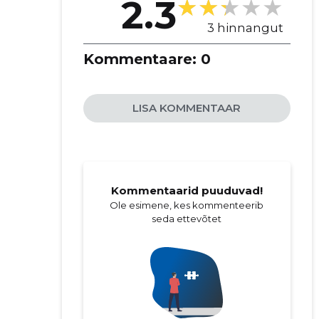
2.3
3 hinnangut
Kommentaare:
0
LISA KOMMENTAAR
Kommentaarid puuduvad!
Ole esimene, kes kommenteerib
seda ettevõtet