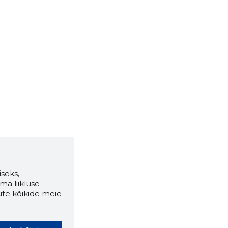
seks,
ma liikluse
ute kõikide meie