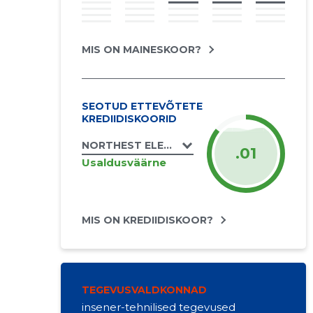
MIS ON MAINESKOOR?
SEOTUD ETTEVÕTETE
KREDIIDISKOORID
NORTHEST ELECTRONICS OÜ
.01
Usaldusväärne
MIS ON KREDIIDISKOOR?
TEGEVUSVALDKONNAD
insener-tehnilised tegevused