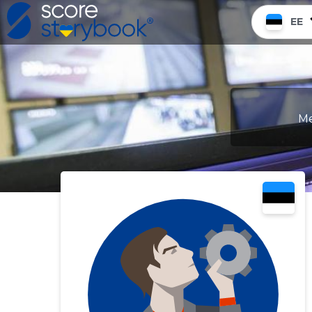
EE
Me