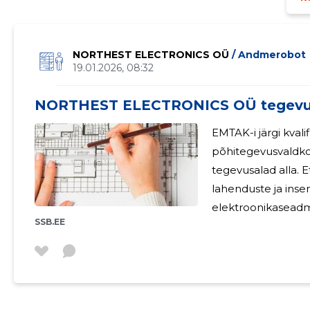
NORTHEST ELECTRONICS OÜ
/ Andmerobot
19.01.2026, 08:32
NORTHEST ELECTRONICS OÜ tegevu
EMTAK-i järgi kval
põhitegevusvaldko
tegevusalad alla. 
lahenduste ja ins
elektroonikaseadm
SSB.EE
partneritega Personal Ettevõttel ei olnud 2025. aastal
töötajaid. Juhatuse
juhatuse liikme tasu saamata. Majan
müügitulu oli 2025.
aasta 17 493,90 e