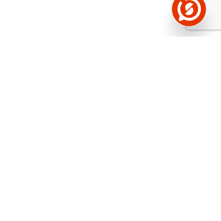
Näed helistaja tausta!
Storybooki Äpp toob
Sinuni
OTSEKONTAKTID
400 000 Eesti
ettevõtte ja isikute kohta (juhid, ametnikud).
Andmed on rikastatud maksevõime ja
finantsinfoga.