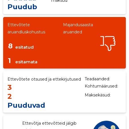
maksud
Puudub
Ettevõtete
Majandusaasta
aruandluskohustus
aruanded
8
esitatud
1
esitamata
-2
Teadaanded:
Ettevõtete otsused ja ettekirjutused
3
Kohtumäärused:
2
Maksekäsud:
Puuduvad
Ettevõtja ettevõtteid jälgib