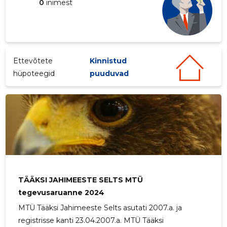
0
inimest
Ettevõtete
Kinnistud
TÄÄKSI J
Usaldusv
hüpoteegid
puuduvad
TÄÄKSI JAHIMEESTE SELTS MTÜ
tegevusaruanne 2024
MTÜ Tääksi Jahimeeste Selts asutati 2007.a. ja
registrisse kanti 23.04.2007.a. MTÜ Tääksi