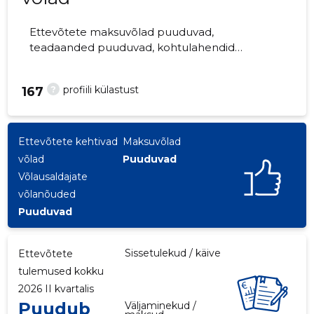
Ettevõtete maksuvõlad puuduvad,
teadaanded puuduvad, kohtulahendid
puuduvad, kohtuistungid puuduvad,
majandusaasta aruanded esitatud.
?
profiili külastust
167
Ettevõtteid jälgib 0 inimest.
Ettevõtete kehtivad
Maksuvõlad
võlad
Puuduvad
Võlausaldajate
võlanõuded
Puuduvad
Sissetulekud / käive
Ettevõtete
tulemused kokku
2026 II kvartalis
Puudub
Väljaminekud /