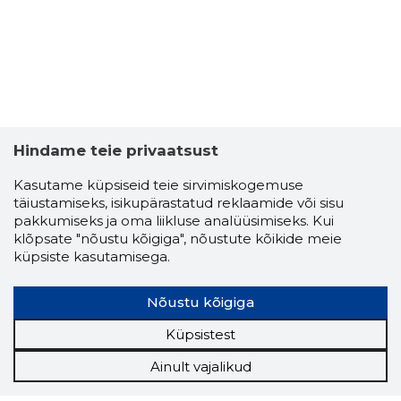
Hindame teie privaatsust
Kasutame küpsiseid teie sirvimiskogemuse
täiustamiseks, isikupärastatud reklaamide või sisu
pakkumiseks ja oma liikluse analüüsimiseks. Kui
klõpsate "nõustu kõigiga", nõustute kõikide meie
küpsiste kasutamisega.
Nõustu kõigiga
Küpsistest
Ainult vajalikud