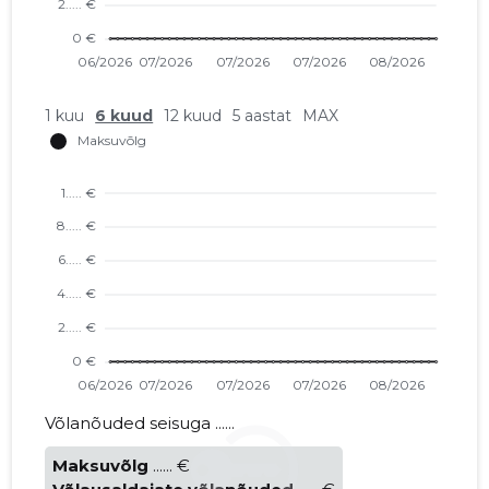
1 kuu
6 kuud
12 kuud
5 aastat
MAX
Võlanõuded seisuga ......
Maksuvõlg
...... €