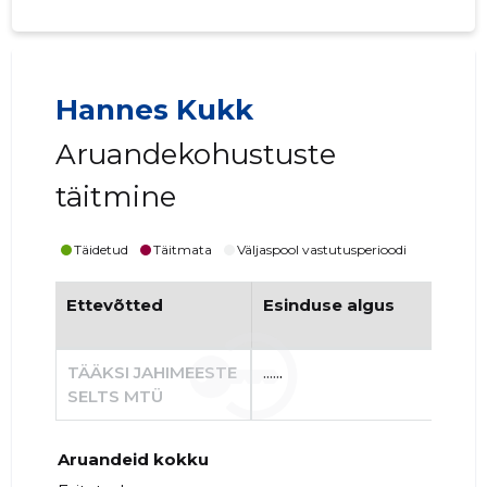
Hannes Kukk
Aruandekohustuste
täitmine
Täidetud
Täitmata
Väljaspool vastutusperioodi
Ettevõtted
Esinduse algus
Es
TÄÄKSI JAHIMEESTE
......
......
SELTS MTÜ
Aruandeid kokku