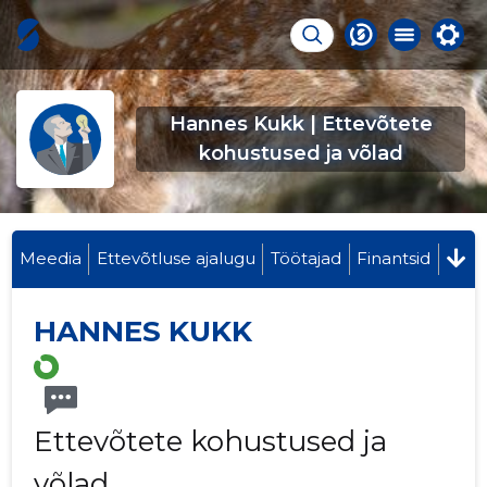
Hannes Kukk | Ettevõtete
kohustused ja võlad
Meedia
Ettevõtluse ajalugu
Töötajad
Finantsid
HANNES KUKK
Ettevõtete kohustused ja
võlad