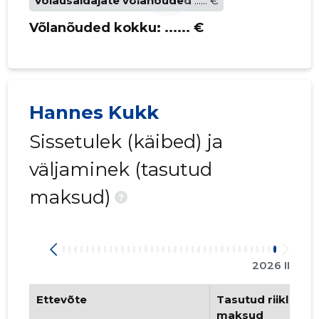
Võlausaldajate võlanõuded
...... €
Võlanõuded kokku:
...... €
Hannes Kukk
Sissetulek (käibed) ja
väljaminek (tasutud
maksud)
?
2026 II
Ettevõte
Tasutud riiklikud 
maksud