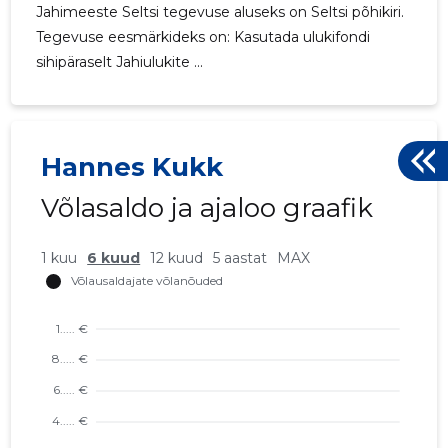
Jahimeeste Seltsi tegevuse aluseks on Seltsi põhikiri.
Tegevuse eesmärkideks on: Kasutada ulukifondi
sihipäraselt Jahiulukite ...
Hannes Kukk
Võlasaldo ja ajaloo graafik
1 kuu
6 kuud
12 kuud
5 aastat
MAX