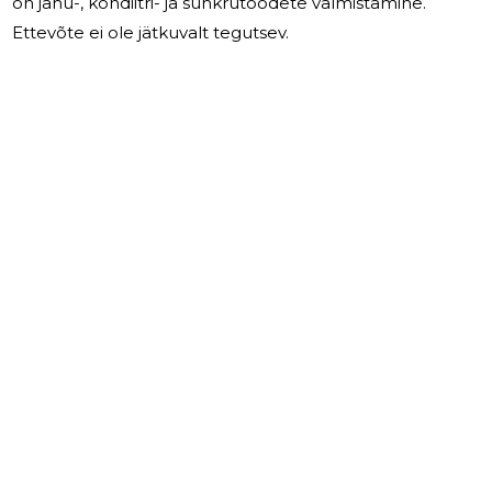
on jahu-, kondiitri- ja suhkrutoodete valmistamine.
Ettevõte ei ole jätkuvalt tegutsev.
1