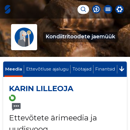
Kondiitritoodete jaemüük
Meedia
Ettevõtluse ajalugu
Töötajad
Finantsid
KARIN LILLEOJA
Ettevõtete ärimeedia ja
uudisvoog