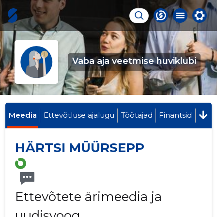
Vaba aja veetmise huviklubi
Meedia
Ettevõtluse ajalugu
Töötajad
Finantsid
HÄRTSI MÜÜRSEPP
Ettevõtete ärimeedia ja
uudisvoog