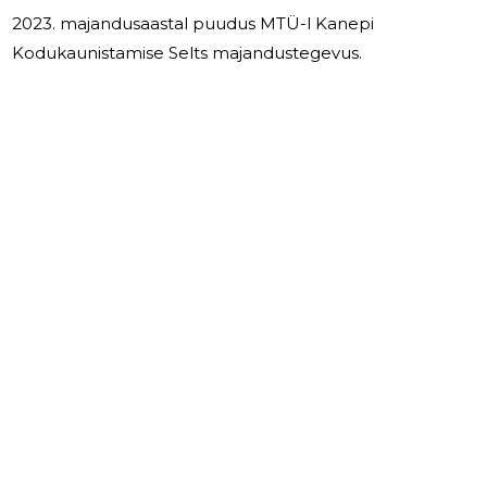
2023. majandusaastal puudus MTÜ-l Kanepi
Kodukaunistamise Selts majandustegevus.
1