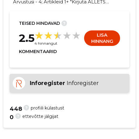
Arvustusi - 4; Artikleid 1+ "Kirjuta ALLETS
EDUCATION OÜ kohta arvamuslugu!"
TEISED HINDAVAD
?
7
2.5
LISA
HINNANG
4 hinnangut
KOMMENTAARID
Inforegister
Inforegister
?
profiili külastust
448
?
ettevõtte jälgijat
0