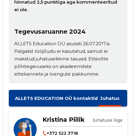
hinnatud 2,5 punktiga aga kommenteeritud
ei ole.
Tegevusaruanne 2024
Muuda pildi
ALLETS Education OÜ asutati 26.07.2017.a.
kirjeldust
Palgalist tööjõudu ei kasutatud, samuti ei
makstud juhatuseliikme tasusid. Ettevõte
põhitegevuseks on akadeemiliste
ettekannete ja loengute pakkumine.
ALLETS EDUCATION OÜ kontaktid
Juhatus
MUUDA
Kristina Piilik
Juhatuse liige
+372 522 3718