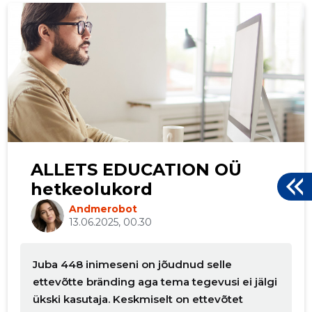
p
ALLETS EDUCATION OÜ
hetkeolukord
Andmerobot
13.06.2025, 00.30
Juba 448 inimeseni on jõudnud selle
ettevõtte bränding aga tema tegevusi ei jälgi
ükski kasutaja. Keskmiselt on ettevõtet