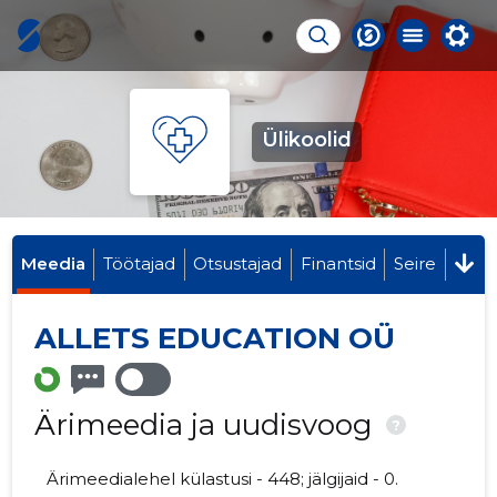
Ülikoolid
Meedia
Töötajad
Otsustajad
Finantsid
Seire
ALLETS EDUCATION OÜ
Ärimeedia ja uudisvoog
?
Ärimeedialehel külastusi - 448; jälgijaid - 0.