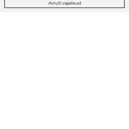
Ainult vajalikud
Storybook
Chrome laiendus
Storybooki laiendus ütleb Sulle, mis firma
veebilehel Sa parajasti viibid ja kui usaldusväärne
see firma täna on.
LAADI LAIENDUS ALLA