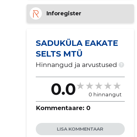
Inforegister
SADUKÜLA EAKATE
SELTS MTÜ
Hinnangud ja arvustused
?
0.0
0 hinnangut
Kommentaare:
0
LISA KOMMENTAAR