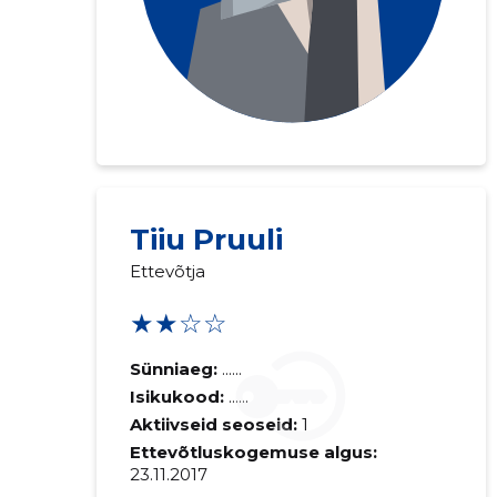
Tiiu Pruuli
Ettevõtja
★★☆☆
Sünniaeg:
......
Isikukood:
......
Aktiivseid seoseid:
1
Ettevõtluskogemuse algus:
23.11.2017