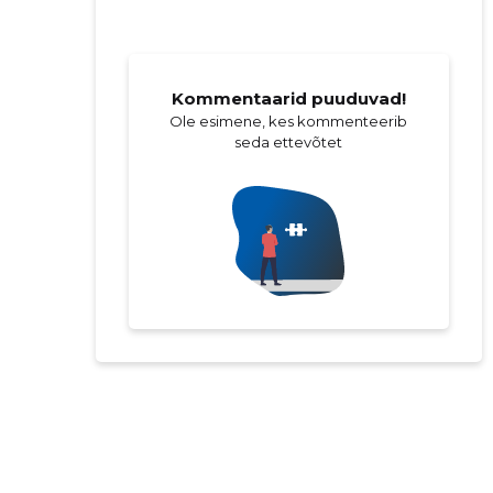
Kommentaarid puuduvad!
Ole esimene, kes kommenteerib
seda ettevõtet