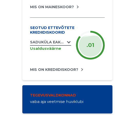
MIS ON MAINESKOOR?
SEOTUD ETTEVÕTETE
KREDIIDISKOORID
SADUKÜLA EAKATE SELTS MTÜ
.01
Usaldusväärne
MIS ON KREDIIDISKOOR?
TEGEVUSVALDKONNAD
vaba aja veetmise huviklubi