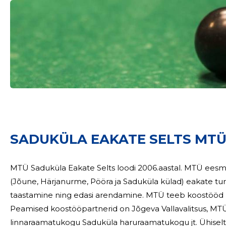
SADUKÜLA EAKATE SELTS MTÜ 
MTÜ Saduküla Eakate Selts loodi 2006.aastal. MTÜ eesmä
(Jõune, Härjanurme, Pööra ja Saduküla külad) eakate turv
taastamine ning edasi arendamine. MTÜ teeb koostööd k
Peamised koostööpartnerid on Jõgeva Vallavalitsus, MT
linnaraamatukogu Saduküla haruraamatukogu jt. Ühiselt k