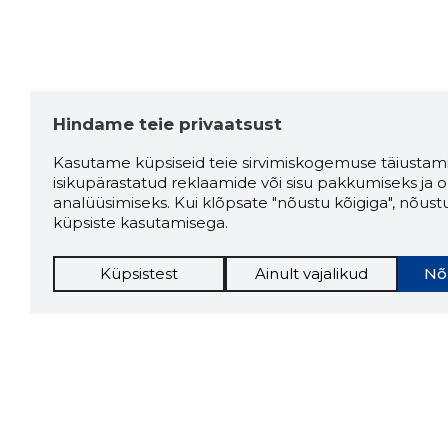
Hindame teie privaatsust
Kasutame küpsiseid teie sirvimiskogemuse täiustami
isikupärastatud reklaamide või sisu pakkumiseks ja o
analüüsimiseks. Kui klõpsate "nõustu kõigiga", nõust
küpsiste kasutamisega.
Küpsistest
Ainult vajalikud
Nõ