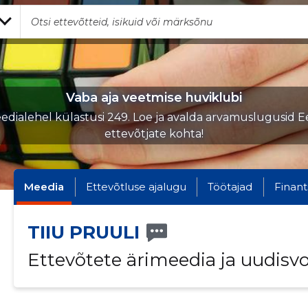
Vaba aja veetmise huviklubi
edialehel külastusi 249. Loe ja avalda arvamuslugusid Ee
ettevõtjate kohta!
Meedia
Ettevõtluse ajalugu
Töötajad
Finant
TIIU PRUULI
Ettevõtete ärimeedia ja uudisv