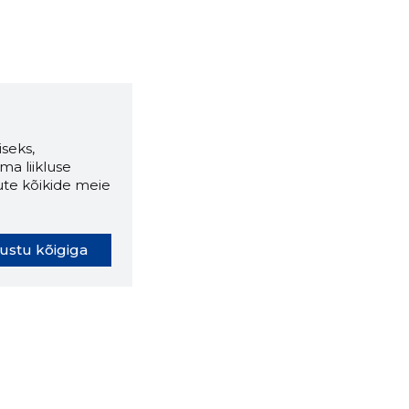
seks,
ma liikluse
ute kõikide meie
ustu kõigiga