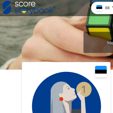
EE
Me