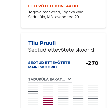
ETTEVÕTETE KONTAKTID
Jõgeva maakond, Jõgeva vald,
Saduküla, Mõisavahe tee 29
Tiiu Pruuli
Seotud ettevõtete skoorid
-270
SEOTUD ETTEVÕTETE
MAINESKOORID
SADUKÜLA EAKATE SELTS MTÜ