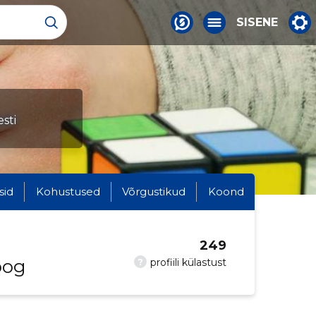
SISENE
sti
sid
Kohustused
Võrgustikud
Koond
249
oog
?
profiili külastust