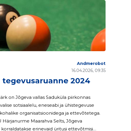
Andmerobot
16.04.2026, 09:35
tegevusaruanne 2024
rk on Jõgeva vallas Saduküla piirkonnas
alise sotsiaalelu, eneseabi ja ühistegevuse
ohalike organisatsioonidega ja ettevõtetega.
Ü Härjanurme Maarahva Selts, Jõgeva
orraldatakse erinevaid üritusi ettevõtmisi