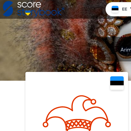
EE
Ärime