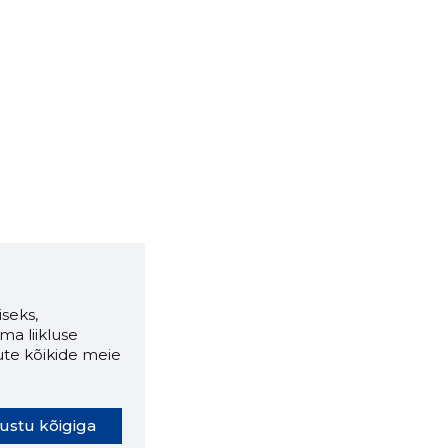
seks,
ma liikluse
ute kõikide meie
ustu kõigiga