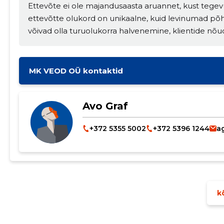
Ettevõte ei ole majandusaasta aruannet, kust tegev
ettevõtte olukord on unikaalne, kuid levinumad põ
võivad olla turuolukorra halvenemine, klientide nõu
MK VEOD OÜ kontaktid
Avo Graf
+372 5355 5002
+372 5396 1244
a
kõ