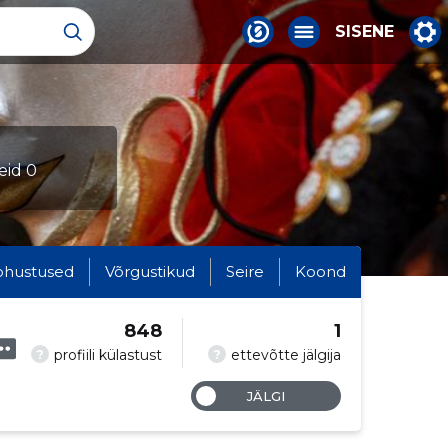
SISENE
leid 0
ohustused
Võrgustikud
Seire
Koond
848
1
?
?
profiili külastust
ettevõtte jälgija
JÄLGI