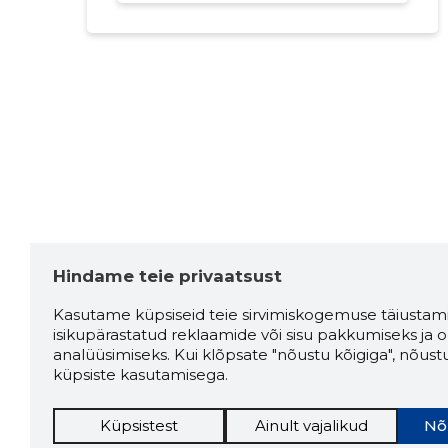
Hindame teie privaatsust
Kasutame küpsiseid teie sirvimiskogemuse täiustami
isikupärastatud reklaamide või sisu pakkumiseks ja o
analüüsimiseks. Kui klõpsate "nõustu kõigiga", nõust
küpsiste kasutamisega.
Küpsistest
Ainult vajalikud
Nõ