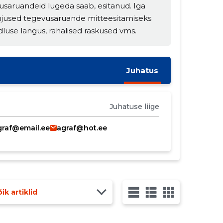
usaruandeid lugeda saab, esitanud. Iga
hjused tegevusaruande mitteesitamiseks
dluse langus, rahalised raskused vms.
Juhatus
Juhatuse liige
graf@email.ee
agraf@hot.ee
ik artiklid