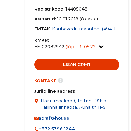
Registrikood:
14405048
Asutatud:
10.01.2018 (8 aastat)
EMTAK:
Kaubavedu maanteel (49411)
KMKR:
EE102082942
(lõpp 31.05.22)
LISAN CRM'I
?
KONTAKT
Juriidiline aadress
Harju maakond, Tallinn, Põhja-
Tallinna linnaosa, Auna tn 11-5
agraf@hot.ee
+372 5396 1244