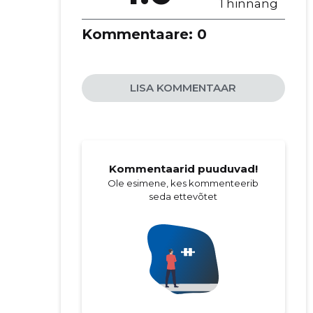
1 hinnang
Kommentaare:
0
LISA KOMMENTAAR
Kommentaarid puuduvad!
Ole esimene, kes kommenteerib
seda ettevõtet