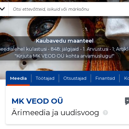
Kaubavedu maanteel
edialehel külastusi - 848; jälgijaid - 1. Arvustusi - 1; Artik
"Kirjuta MK VEOD OÜ kohta arvamuslugu!"
Meedia
Töötajad
Otsustajad
Finantsid
K
MK VEOD OÜ
Ärimeedia ja uudisvoog
?