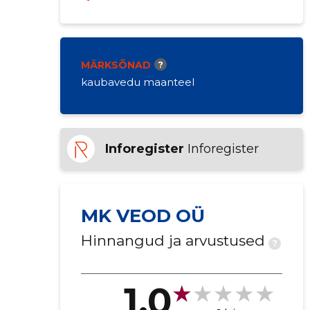
MÄRKSÕNAD
?
kaubavedu maanteel
Inforegister
Inforegister
MK VEOD OÜ
Hinnangud ja arvustused
?
1.0