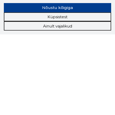
Nõustu kõigiga
Küpsistest
Ainult vajalikud
Storybook
Chrome laiendus
Storybooki laiendus ütleb Sulle, mis firma