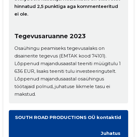
hinnatud 2,5 punktiga aga kommenteeritud
ei ole.
Tegevusaruanne 2023
Muuda pildi
Osaühingu peamiseks tegevusalaks on
disainerite tegevus (EMTAK kood 74101).
kirjeldust
Lõppenud majandusaastal teeniti müügitulu 1
636 EUR, lisaks teeniti tulu investeeringutelt.
Lõppenud majandusaastal osaühingus
töötajaid polnud, juhatuse liikmele tasu ei
makstud.
SOUTH ROAD PRODUCTIONS OÜ kontaktid
MUUDA
Juhatus