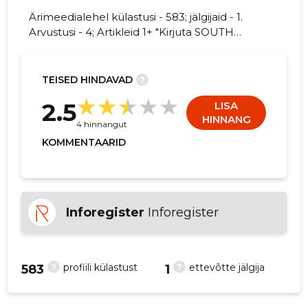
Ärimeedialehel külastusi - 583; jälgijaid - 1.
Arvustusi - 4; Artikleid 1+ "Kirjuta SOUTH
ROAD PRODUCTIONS kohta arvamuslugu!"
1
TEISED HINDAVAD
?
2.5
LISA
HINNANG
4 hinnangut
KOMMENTAARID
Inforegister
Inforegister
?
?
profiili külastust
ettevõtte jälgija
583
1