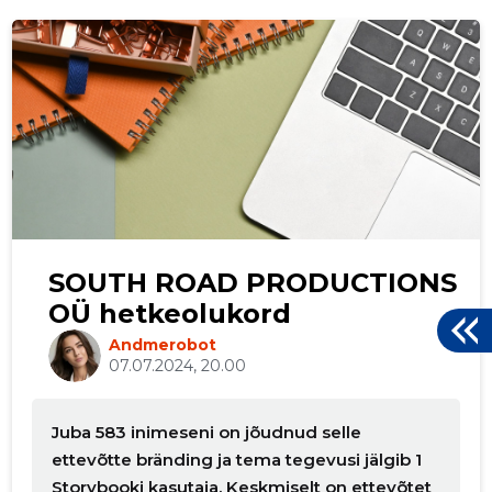
p
SOUTH ROAD PRODUCTIONS
OÜ hetkeolukord
Andmerobot
07.07.2024, 20.00
Juba 583 inimeseni on jõudnud selle
ettevõtte bränding ja tema tegevusi jälgib 1
Storybooki kasutaja. Keskmiselt on ettevõtet