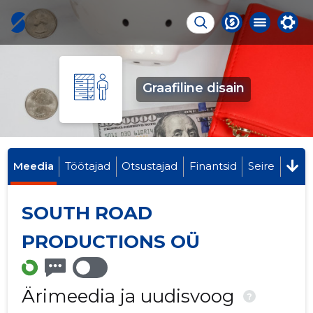
Graafiline disain
Meedia
Töötajad
Otsustajad
Finantsid
Seire
SOUTH ROAD
PRODUCTIONS OÜ
Ärimeedia ja uudisvoog
?