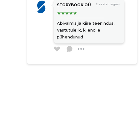
STORYBOOK OÜ
2 aastat tagasi
Abivalmis ja kiire teenindus,
Vastutulelik, kliendile
pühendunud