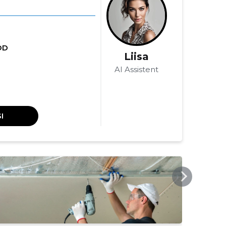
ÖD
Liisa
AI Assistent
I
MARITALEHITUS.EE
MARI