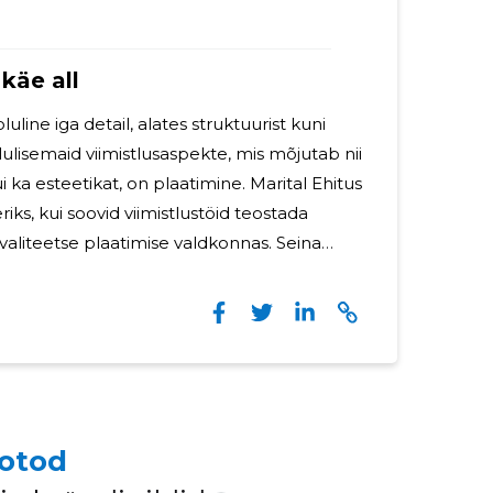
käe all
uline iga detail, alates struktuurist kuni
olulisemaid viimistlusaspekte, mis mõjutab nii
i ka esteetikat, on plaatimine. Marital Ehitus
iks, kui soovid viimistlustöid teostada
aliteetse plaatimise valdkonnas. Seina
lisus üheskoos Seinaplaatimine on
alt pinnakate - see on kunst, mis toob ruumi
Marital Ehitus OÜ meeskond omab kogemusi
 seinaplaatimises, olgu selleks siis
nsus või traditsiooniline
fotod