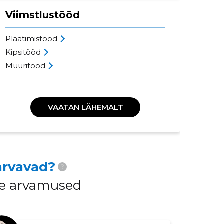
Viimstlustööd
Pl
Plaatimistööd
Väl
Kipsitööd
Van
Müüritööd
Põr
Sei
VAATAN LÄHEMALT
arvavad?
?
ide arvamused