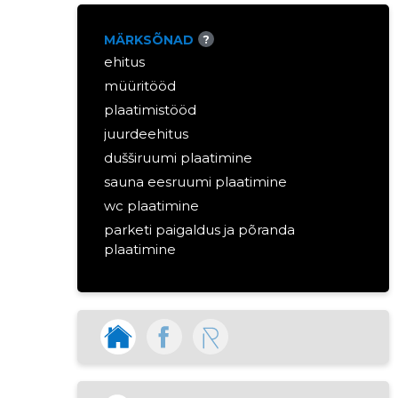
MÄRKSÕNAD
?
ehitus
müüritööd
plaatimistööd
juurdeehitus
dušširuumi plaatimine
sauna eesruumi plaatimine
wc plaatimine
parketi paigaldus ja põranda
plaatimine
köögi plaatimine
laud ja pingid
sauna ehitus
põrandakatete paigaldamise
teenused
kipsitööd