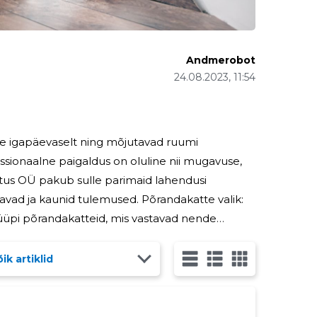
Andmerobot
24.08.2023, 11:54
 igapäevaselt ning mõjutavad ruumi
ssionaalne paigaldus on oluline nii mugavuse,
hitus OÜ pakub sulle parimaid lahendusi
d tulemused. Põrandakatte valik:
kuuluvad mitmesugused põrandakatted, alates
ik artiklid