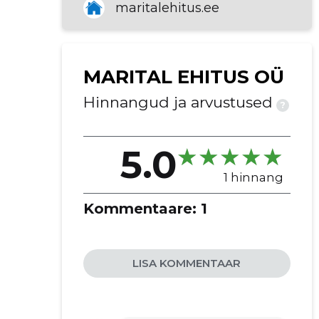
maritalehitus.ee
voodrilaua paigaldus
soojustustööd
vundamendi ehitus
fassaadi paigaldus
MARITAL EHITUS OÜ
plaatimistööd
Hinnangud ja arvustused
?
välistingimuste plaatimine
vannitoa plaatimine
seina plaatimine
5.0
hoonete ehitustööd
1 hinnang
Kommentaare:
1
LISA KOMMENTAAR