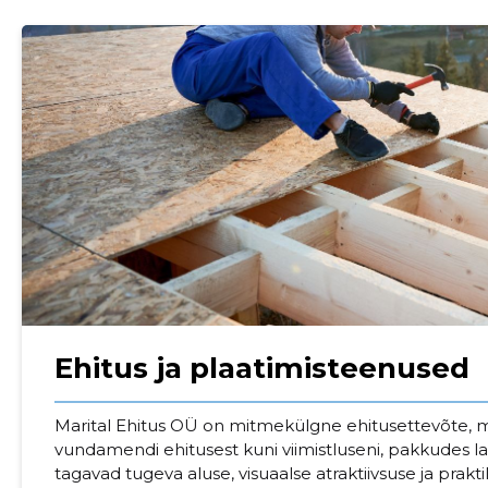
Ehitus ja plaatimisteenused
Sinu nimi
Marital Ehitus OÜ on mitmekülgne ehitusettevõte, m
taar
vundamendi ehitusest kuni viimistluseni, pakkudes lai
tagavad tugeva aluse, visuaalse atraktiivsuse ja prakti