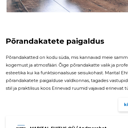
MUUDA
Põrandakatete paigaldus
Põrandakatted on kodu süda, mis kannavad meie samme
kogemust ja atmosfääri. Õige põrandakatte valik ja profe
esteetika kui ka funktsionaalsuse seisukohast. Marital E
põrandakatete paigalduse valdkonnas, tagades vastupidavad ja kauni
stiil ja praktilisus koos Erinevad ruumid vajavad erinevat tüüpi põrandakatteid, mis vastavad nende
kasutusele ja interjöörile. Marital Ehitus OÜ valikusse 
naturaalsest
kõ