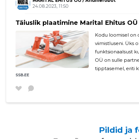
MARITAL EHITUS OÜ
/ Andmerobot
24.08.2023, 11:50
Täiuslik plaatimine Marital Ehitus OÜ 
Kodu loomisel on ol
viimistluseni. Üks 
funktsionaalsust ku
OÜ on sulle partner
tipptasemel, eriti kv
SSB.EE
plaatimine: kunst ja prakti
rohkemat kui lihts
karakteri esile. 
erinevates stiilides
minimalistlik moder
Pildid ja 