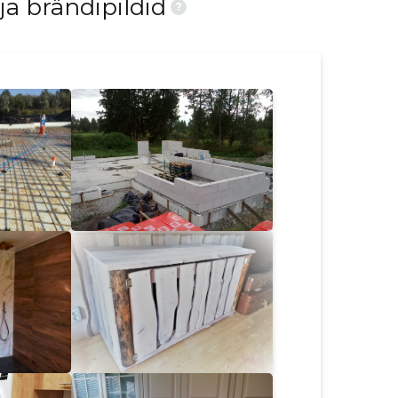
ja brändipildid
?