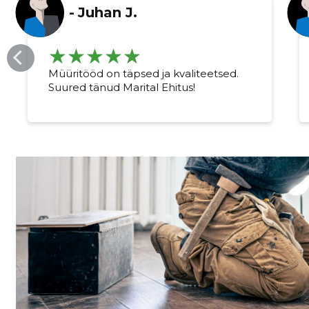
-
Juhan J.
Müüritööd on täpsed ja kvaliteetsed.
Suured tänud Marital Ehitus!
Muuda pildi kirjeldust