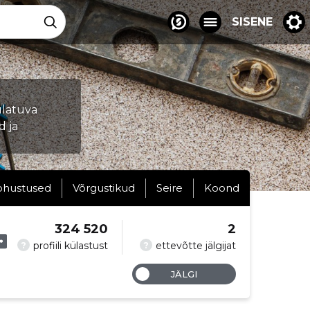
SISENE
ulatuva
d ja
ohustused
Võrgustikud
Seire
Koond
324 520
2
?
?
profiili külastust
ettevõtte jälgijat
JÄLGI