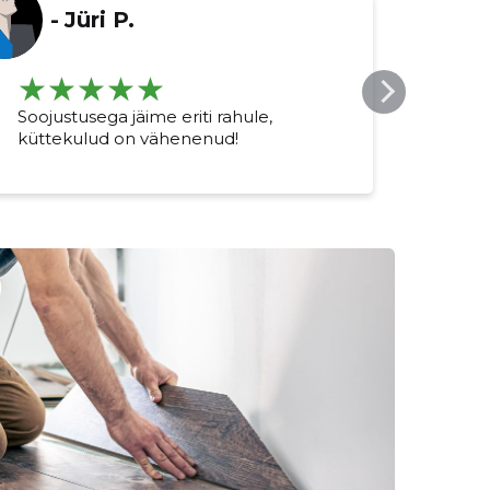
-
Jüri P.
Soojustusega jäime eriti rahule,
Suur
küttekulud on vähenenud!
nüüd 
Ehitu