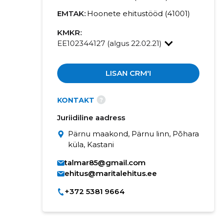
EMTAK:
Hoonete ehitustööd (41001)
KMKR:
EE102344127 (algus 22.02.21)
LISAN CRM'I
?
KONTAKT
Juriidiline aadress
Pärnu maakond, Pärnu linn, Põhara
küla, Kastani
talmar85@gmail.com
ehitus@maritalehitus.ee
+372 5381 9664