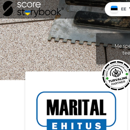
EE
Me spe
tee