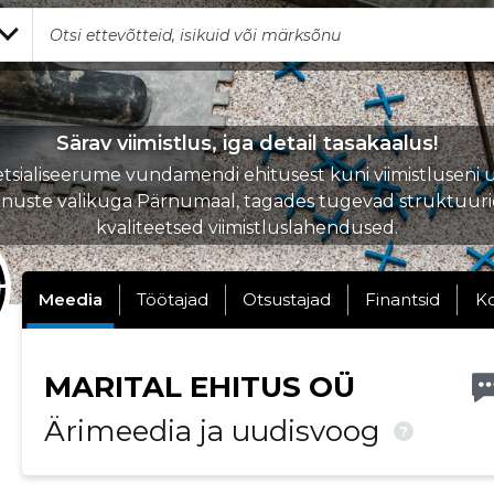
Särav viimistlus, iga detail tasakaalus!
tsialiseerume vundamendi ehitusest kuni viimistluseni 
nuste valikuga Pärnumaal, tagades tugevad struktuuri
kvaliteetsed viimistluslahendused.
Meedia
Töötajad
Otsustajad
Finantsid
K
MARITAL EHITUS OÜ
Ärimeedia ja uudisvoog
?