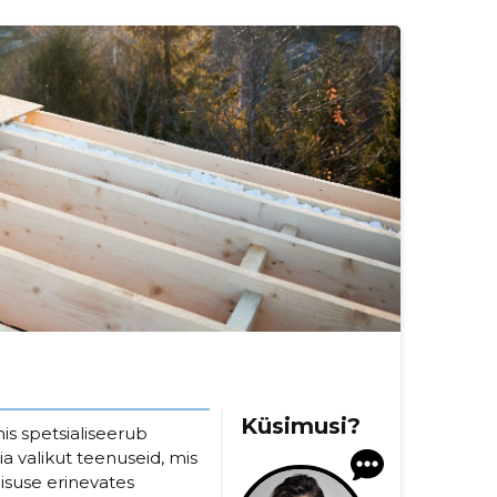
Küsimusi?
is spetsialiseerub
a valikut teenuseid, mis
lisuse erinevates