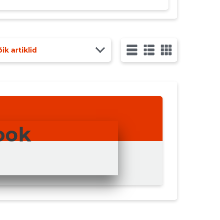
ik artiklid
ook