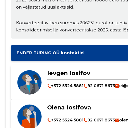
on väljastatud uusi aktsiaid.
Konverteeritav laen summas 206631 eurot on juhtiv 
konsolideerimisel ja konverteeritakse 2025. aasta lõ
ENDER TURING OÜ kontaktid
Ievgen Iosifov
+372 5324 5881
92 0671 8673
ei@
Olena Iosifova
+372 5324 5881
92 0671 8673
ole