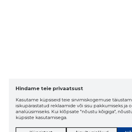
Hindame teie privaatsust
Kasutame küpsiseid teie sirvimiskogemuse täiustami
isikupärastatud reklaamide või sisu pakkumiseks ja o
analüüsimiseks. Kui klõpsate "nõustu kõigiga", nõust
küpsiste kasutamisega.