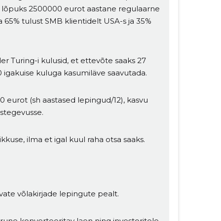
ta lõpuks 2500000 eurot aastane regulaarne
da 65% tulust SMB klientidelt USA-s ja 35%
 Turing-i kulusid, et ettevõte saaks 27
00 igakuise kuluga kasumiläve saavutada.
0 eurot (sh aastased lepingud/12), kasvu
stegevusse.
kkuse, ilma et igal kuul raha otsa saaks.
avate võlakirjade lepingute pealt.
une konverteeritav laen ning investoritele