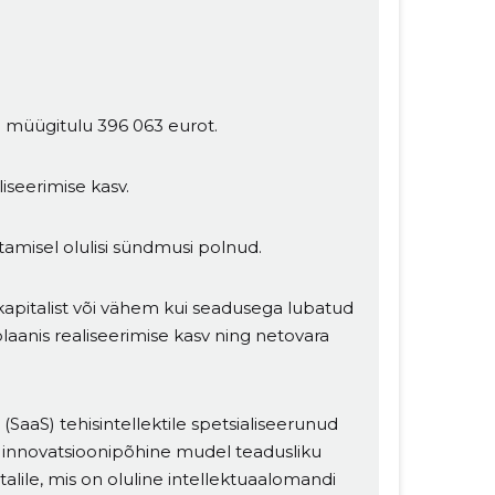
 müügitulu 396 063 eurot.
iseerimise kasv.
misel olulisi sündmusi polnud.
apitalist või vähem kui seadusega lubatud
laanis realiseerimise kasv ning netovara
aaS) tehisintellektile spetsialiseerunud
e innovatsioonipõhine mudel teadusliku
alile, mis on oluline intellektuaalomandi