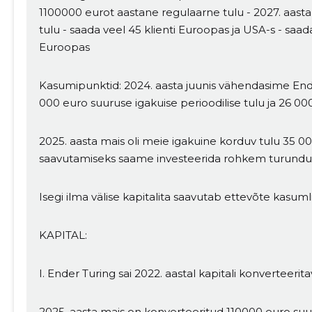
1100000 eurot aastane regulaarne tulu - 2027. aas
tulu - saada veel 45 klienti Euroopas ja USA-s - saa
Euroopas
Kasumipunktid: 2024. aasta juunis vähendasime Ender
MUUDA
000 euro suuruse igakuise perioodilise tulu ja 26 0
2025. aasta mais oli meie igakuine korduv tulu 35 00
saavutamiseks saame investeerida rohkem turundu
Isegi ilma välise kapitalita saavutab ettevõte kasumli
KAPITAL:
I. Ender Turing sai 2022. aastal kapitali konverteerit
2025. aasta mais on konverteeritud 110000 euro suur