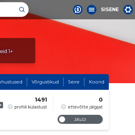
SISENE
leid 1+
ohustused
Võrgustikud
Seire
Koond
1491
0
?
?
profiili külastust
ettevõtte jälgijat
JÄLGI