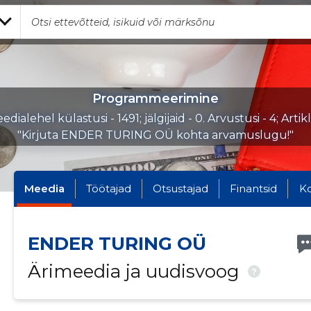
Programmeerimine
dialehel külastusi - 1491; jälgijaid - 0. Arvustusi - 4; Artik
"Kirjuta ENDER TURING OÜ kohta arvamuslugu!"
Meedia
Töötajad
Otsustajad
Finantsid
K
ENDER TURING OÜ
Ärimeedia ja uudisvoog
?