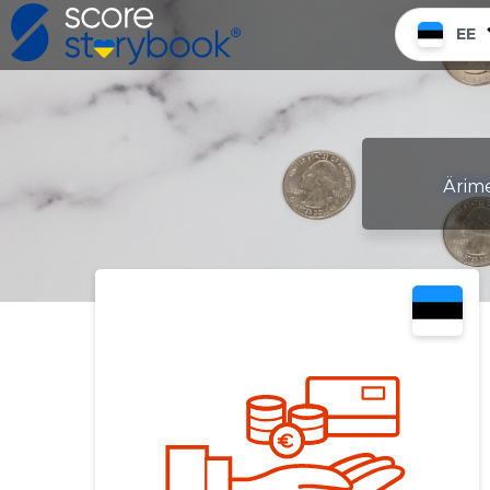
EE
Ärimee