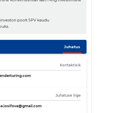
investori poolt SPV kaudu
puks.
Juhatus
Kontaktisik
enderturing.com
Juhatuse liige
na.iosifova@gmail.com