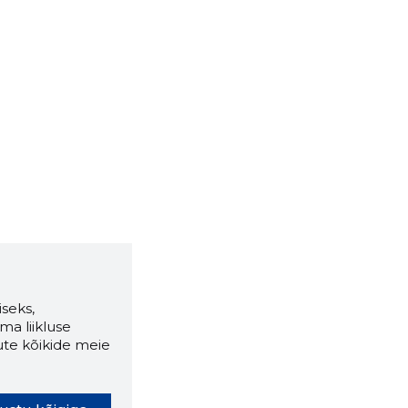
seks,
ma liikluse
ute kõikide meie