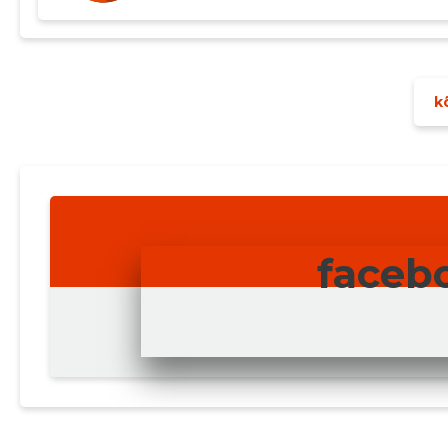
kõ
faceb