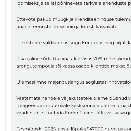
loomiseks ja sellel põhinevate tarkvaralahenduste 
Ettevõte pakub müügi- ja klienditeeninduse tulemus
finantsteenuste, tervishoiu ja kiiresti kasvavate
IT-sektorite valdkonnas kogu Euroopas ning hiljuti l
Pikaajaline sõda Ukrainas, kus asus 70% meie kliendi
arengutempot ja tõi kaasa osade klientide maksejõ
Ülemaailmne majanduslangus aeglustas innovatsioon
Vaatamata nendele väljakutsetele oleme püsinud va
Reageerides muutuvale keskkonnale oleme oma stra
Muuda pildi kirjeldust
vaadanud, et toetada Ender Turingi jätkuvat kasvu ja
Eesmärgid: - 2025. aasta lõpuks 547000 eurot aastan