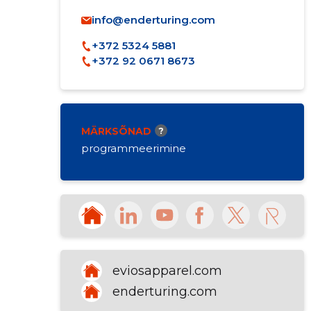
info@enderturing.com
+372 5324 5881
+372 92 0671 8673
MÄRKSÕNAD
?
programmeerimine
eviosapparel.com
enderturing.com