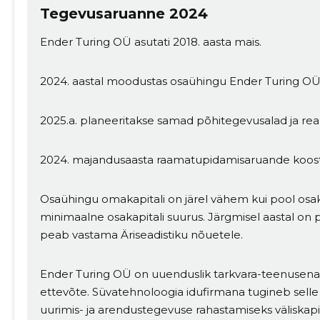
Tegevusaruanne 2024
Ender Turing OÜ asutati 2018. aasta mais.
2024. aastal moodustas osaühingu Ender Turing OÜ
2025.a. planeeritakse samad põhitegevusalad ja real
2024. majandusaasta raamatupidamisaruande koosta
Osaühingu omakapitali on järel vähem kui pool osak
minimaalne osakapitali suurus. Järgmisel aastal on p
peab vastama Äriseadistiku nõuetele.
Ender Turing OÜ on uuenduslik tarkvara-teenusena (S
ettevõte. Süvatehnoloogia idufirmana tugineb sell
uurimis- ja arendustegevuse rahastamiseks väliskapit