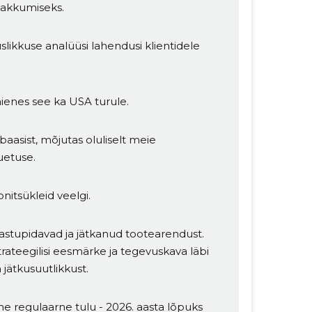
pakkumiseks.
likkuse analüüsi lahendusi klientidele
aienes see ka USA turule.
baasist, mõjutas oluliselt meie
uetuse.
itsükleid veelgi.
stupidavad ja jätkanud tootearendust.
teegilisi eesmärke ja tegevuskava läbi
 jätkusuutlikkust.
e regulaarne tulu - 2026. aasta lõpuks